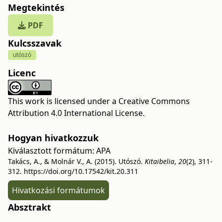
Megtekintés
PDF
Kulcsszavak
utószó
Licenc
This work is licensed under a
Creative Commons
Attribution 4.0 International License
.
Hogyan hivatkozzuk
Kiválasztott formátum:
APA
Takács, A., & Molnár V., A. (2015). Utószó.
Kitaibelia
,
20
(2), 311-
312.
https://doi.org/10.17542/kit.20.311
Hivatkozási formátumok
Absztrakt