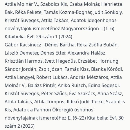
Attila Molnár V., Szabolcs Kis, Csaba Molnár, Henrietta
Bak, Réka Fekete, Tamás Kozma-Bognár, Judit Sonkoly,
Kristóf Süveges, Attila Takács,
Adatok idegenhonos
növényfajok ismeretéhez Magyarországon I. (1–6)
Kitaibelia: Évf. 29 szám 1 (2024)
Gábor Kacsinecz , Dénes Bartha, Réka Zsófia Bubán,
László Demeter, Dénes Etter, Alexandra Halász,
Krisztián Harmos, Ivett Hegedüs, Erzsébet Hornung,
Sándor Jordán, Zsolt Józan, Tamás Kiss, Blanka Kóródi,
Attila Lengyel, Róbert Lukács, András Mészáros, Attila
Molnár V., Balázs Pintér, Anikó Ruisch, Edina Segesdi,
Kristóf Süveges, Péter Szűcs, Éva Szakács, Anna Szász,
Attila Takács, Attila Tompos, Ildikó Judit Türke, Szabolcs
Kis,
Adatok a Pannon Ökorégió őshonos
növényfajainak ismeretéhez II. (6–22)
Kitaibelia: Évf. 30
szám 2 (2025)