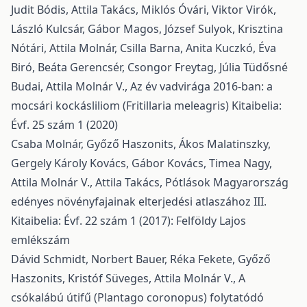
Judit Bódis, Attila Takács, Miklós Óvári, Viktor Virók,
László Kulcsár, Gábor Magos, József Sulyok, Krisztina
Nótári, Attila Molnár, Csilla Barna, Anita Kuczkó, Éva
Biró, Beáta Gerencsér, Csongor Freytag, Júlia Tüdősné
Budai, Attila Molnár V.,
Az év vadvirága 2016-ban: a
mocsári kockásliliom (Fritillaria meleagris)
Kitaibelia:
Évf. 25 szám 1 (2020)
Csaba Molnár, Győző Haszonits, Ákos Malatinszky,
Gergely Károly Kovács, Gábor Kovács, Timea Nagy,
Attila Molnár V., Attila Takács,
Pótlások Magyarország
edényes növényfajainak elterjedési atlaszához III.
Kitaibelia: Évf. 22 szám 1 (2017): Felföldy Lajos
emlékszám
Dávid Schmidt, Norbert Bauer, Réka Fekete, Győző
Haszonits, Kristóf Süveges, Attila Molnár V.,
A
csókalábú útifű (Plantago coronopus) folytatódó