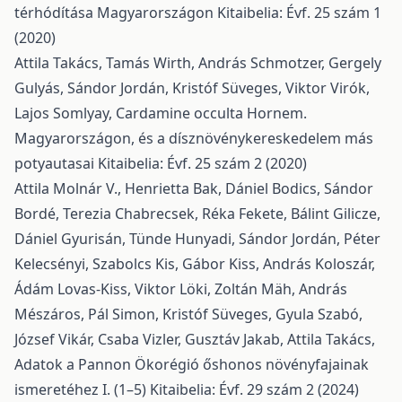
térhódítása Magyarországon
Kitaibelia: Évf. 25 szám 1
(2020)
Attila Takács, Tamás Wirth, András Schmotzer, Gergely
Gulyás, Sándor Jordán, Kristóf Süveges, Viktor Virók,
Lajos Somlyay,
Cardamine occulta Hornem.
Magyarországon, és a dísznövénykereskedelem más
potyautasai
Kitaibelia: Évf. 25 szám 2 (2020)
Attila Molnár V., Henrietta Bak, Dániel Bodics, Sándor
Bordé, Terezia Chabrecsek, Réka Fekete, Bálint Gilicze,
Dániel Gyurisán, Tünde Hunyadi, Sándor Jordán, Péter
Kelecsényi, Szabolcs Kis, Gábor Kiss, András Koloszár,
Ádám Lovas-Kiss, Viktor Löki, Zoltán Mäh, András
Mészáros, Pál Simon, Kristóf Süveges, Gyula Szabó,
József Vikár, Csaba Vizler, Gusztáv Jakab, Attila Takács,
Adatok a Pannon Ökorégió őshonos növényfajainak
ismeretéhez I. (1–5)
Kitaibelia: Évf. 29 szám 2 (2024)