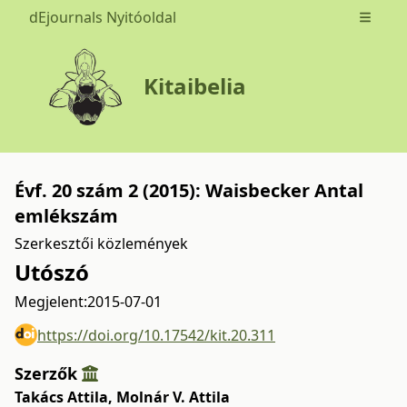
dEjournals Nyitóoldal
Open m
Kitaibelia
Évf. 20 szám 2 (2015): Waisbecker Antal
emlékszám
Szerkesztői közlemények
Utószó
Megjelent:
2015-07-01
https://doi.org/10.17542/kit.20.311
Szerzők
Takács Attila
,
Molnár V. Attila