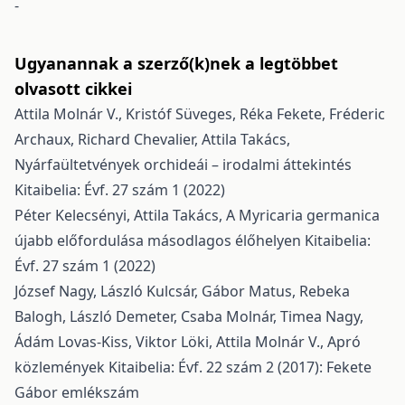
-
Ugyanannak a szerző(k)nek a legtöbbet
olvasott cikkei
Attila Molnár V., Kristóf Süveges, Réka Fekete, Fréderic
Archaux, Richard Chevalier, Attila Takács,
Nyárfaültetvények orchideái – irodalmi áttekintés
Kitaibelia: Évf. 27 szám 1 (2022)
Péter Kelecsényi, Attila Takács,
A Myricaria germanica
újabb előfordulása másodlagos élőhelyen
Kitaibelia:
Évf. 27 szám 1 (2022)
József Nagy, László Kulcsár, Gábor Matus, Rebeka
Balogh, László Demeter, Csaba Molnár, Timea Nagy,
Ádám Lovas-Kiss, Viktor Löki, Attila Molnár V.,
Apró
közlemények
Kitaibelia: Évf. 22 szám 2 (2017): Fekete
Gábor emlékszám