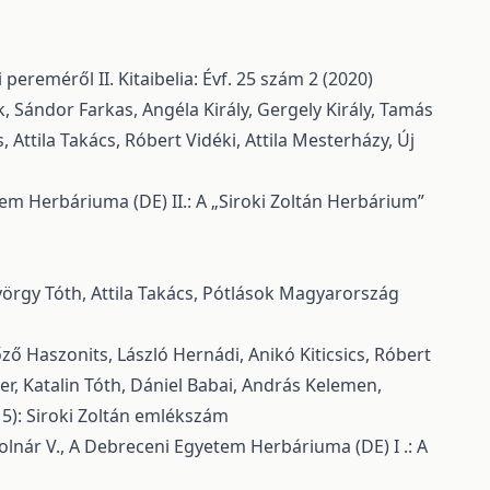
i pereméről II.
Kitaibelia: Évf. 25 szám 2 (2020)
, Sándor Farkas, Angéla Király, Gergely Király, Tamás
 Attila Takács, Róbert Vidéki, Attila Mesterházy,
Új
m Herbáriuma (DE) II.: A „Siroki Zoltán Herbárium”
örgy Tóth, Attila Takács,
Pótlások Magyarország
ző Haszonits, László Hernádi, Anikó Kiticsics, Róbert
er, Katalin Tóth, Dániel Babai, András Kelemen,
015): Siroki Zoltán emlékszám
olnár V.,
A Debreceni Egyetem Herbáriuma (DE) I .: A