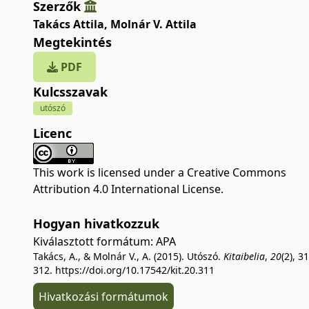
Szerzők
Takács Attila
,
Molnár V. Attila
Megtekintés
PDF
Kulcsszavak
utószó
Licenc
This work is licensed under a
Creative Commons
Attribution 4.0 International License
.
Hogyan hivatkozzuk
Kiválasztott formátum:
APA
Takács, A., & Molnár V., A. (2015). Utószó.
Kitaibelia
,
20
(2), 3
312.
https://doi.org/10.17542/kit.20.311
Hivatkozási formátumok