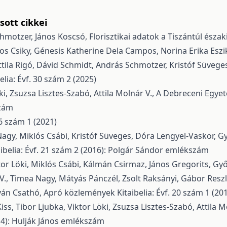
ott cikkei
chmotzer, János Koscsó,
Florisztikai adatok a Tiszántúl észak
os Csiky, Génesis Katherine Dela Campos, Norina Erika Eszik
tila Rigó, Dávid Schmidt, András Schmotzer, Kristóf Süveges,
elia: Évf. 30 szám 2 (2025)
ki, Zsuzsa Lisztes-Szabó, Attila Molnár V.,
A Debreceni Egyete
szám
26 szám 1 (2021)
 Nagy, Miklós Csábi, Kristóf Süveges, Dóra Lengyel-Vaskor, Gy
aibelia: Évf. 21 szám 2 (2016): Polgár Sándor emlékszám
tor Löki, Miklós Csábi, Kálmán Csirmaz, János Gregorits, Győ
V., Timea Nagy, Mátyás Pánczél, Zsolt Raksányi, Gábor Reszl
tván Csathó,
Apró közlemények
Kitaibelia: Évf. 20 szám 1 (2
s, Tibor Ljubka, Viktor Löki, Zsuzsa Lisztes-Szabó, Attila M
014): Hulják János emlékszám