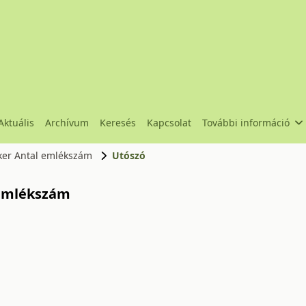
Aktuális
Archívum
Keresés
Kapcsolat
További információ
cker Antal emlékszám
Utószó
l emlékszám