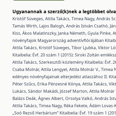
Ugyanannak a szerző(k)nek a legtöbbet olvas
Kristóf Süveges, Attila Takács, Timea Nagy, András S
Tamás Wirth, Lajos Balogh, András István Csathó, Ján
Kiss, Ákos Malatinszky, Janka Németh, Gyula Pinke, At
növényfajok Magyarország adventívflórájában
Kitaib
Attila Takács, Kristóf Süveges, Tibor Ljubka, Viktor Lö
Kitaibelia: Évf. 20 szám 1 (2015): Siroki Zoltán emlék
Attila Takács,
Szerkesztői közlemény
Kitaibelia: Évf. 
Csaba Molnár, Attila Lengyel, Attila Molnár V., Timea
edényes növényfajainak elterjedési atlaszához II.
Kit
Péter Szűcs, Erika Pénzesné Kónya, Attila Takács, Vik
Lukács, Sándor Makádi, József Marton, Attila Molnár 
Balázs Deák, Ágnes Albert, Orsolya Valkó, András Is
Attila Takács, Timea Nagy, Réka Fekete, Ádám Lovas-Kis
„Soó Rezső Herbárium”
Kitaibelia: Évf. 19 szám 1 (2