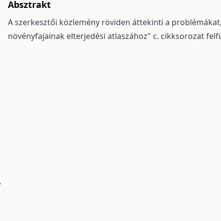
Absztrakt
A szerkesztői közlemény röviden áttekinti a problémáka
növényfajainak elterjedési atlaszához" c. cikksorozat fel
-