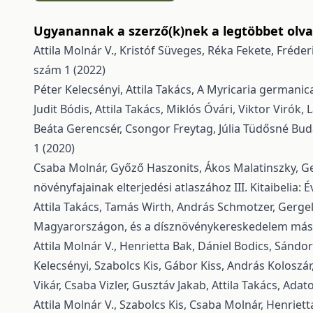
Ugyanannak a szerző(k)nek a legtöbbet olvas
Attila Molnár V., Kristóf Süveges, Réka Fekete, Fréder
szám 1 (2022)
Péter Kelecsényi, Attila Takács,
A Myricaria germanic
Judit Bódis, Attila Takács, Miklós Óvári, Viktor Virók,
Beáta Gerencsér, Csongor Freytag, Júlia Tüdősné Budai
1 (2020)
Csaba Molnár, Győző Haszonits, Ákos Malatinszky, Ger
növényfajainak elterjedési atlaszához III.
Kitaibelia: 
Attila Takács, Tamás Wirth, András Schmotzer, Gergel
Magyarországon, és a dísznövénykereskedelem más
Attila Molnár V., Henrietta Bak, Dániel Bodics, Sándo
Kelecsényi, Szabolcs Kis, Gábor Kiss, András Koloszá
Vikár, Csaba Vizler, Gusztáv Jakab, Attila Takács,
Adato
Attila Molnár V., Szabolcs Kis, Csaba Molnár, Henriet