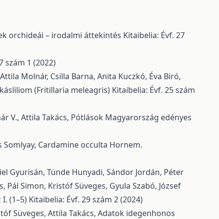
k orchideái – irodalmi áttekintés
Kitaibelia: Évf. 27
 27 szám 1 (2022)
Attila Molnár, Csilla Barna, Anita Kuczkó, Éva Biró,
sliliom (Fritillaria meleagris)
Kitaibelia: Évf. 25 szám
 V., Attila Takács,
Pótlások Magyarország edényes
os Somlyay,
Cardamine occulta Hornem.
ániel Gyurisán, Tünde Hunyadi, Sándor Jordán, Péter
, Pál Simon, Kristóf Süveges, Gyula Szabó, József
I. (1–5)
Kitaibelia: Évf. 29 szám 2 (2024)
tóf Süveges, Attila Takács,
Adatok idegenhonos