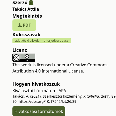
Szerző
Takács Attila
Megtekintés
PDF
Kulcsszavak
adatközlő cikkek
elterjedési atlasz
Licenc
This work is licensed under a
Creative Commons
Attribution 4.0 International License
.
Hogyan hivatkozzuk
Kiválasztott formátum:
APA
Takács, A. (2021). Szerkesztői közlemény.
Kitaibelia
,
26
(1), 89
90.
https://doi.org/10.17542/kit.26.89
Hivatkozási formátumok