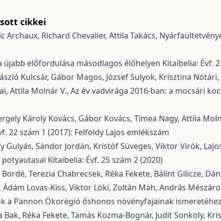
ott cikkei
ic Archaux, Richard Chevalier, Attila Takács,
Nyárfaültetvénye
a újabb előfordulása másodlagos élőhelyen
Kitaibelia: Évf.
 László Kulcsár, Gábor Magos, József Sulyok, Krisztina Nótári, 
, Attila Molnár V.,
Az év vadvirága 2016-ban: a mocsári kocká
gely Károly Kovács, Gábor Kovács, Timea Nagy, Attila Molnár
Évf. 22 szám 1 (2017): Felföldy Lajos emlékszám
y Gulyás, Sándor Jordán, Kristóf Süveges, Viktor Virók, Laj
 potyautasai
Kitaibelia: Évf. 25 szám 2 (2020)
r Bordé, Terezia Chabrecsek, Réka Fekete, Bálint Gilicze, D
r, Ádám Lovas-Kiss, Viktor Löki, Zoltán Mäh, András Mészáros
k a Pannon Ökorégió őshonos növényfajainak ismeretéhez 
ta Bak, Réka Fekete, Tamás Kozma-Bognár, Judit Sonkoly, Kris