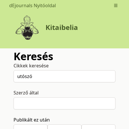
dEjournals Nyitóoldal
Open m
Kitaibelia
Keresés
Cikkek keresése
Szerző által
Publikált ez után