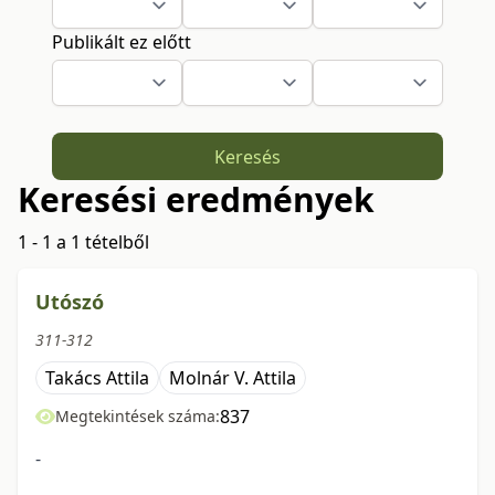
Publikált ez előtt
Keresés
Keresési eredmények
1 - 1 a 1 tételből
Utószó
311-312
Takács Attila
Molnár V. Attila
837
Megtekintések száma:
-