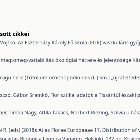
ott cikkei
 Vojtkó,
Az Eszterházy Károly Főiskola (EGR) vaszkuláris g
 magtömeg-variabilitás ökológiai háttere és jelentősége
Kit
irágú here (Trifolium ornithopodioides (L.) Sm.) „újrafelfe
Koscsó, Gábor Sramkó,
Florisztikai adatok a Tiszántúl északi
r, Timea Nagy, Attila Takács, Norbert Riezing, Szilvia Juhás
(eds) (2018): Atlas Florae Europaeae 17. Distribution of va
ocietas Biologica Fennica Vanamo, Helsinki, 132 pp.
Kitaibe