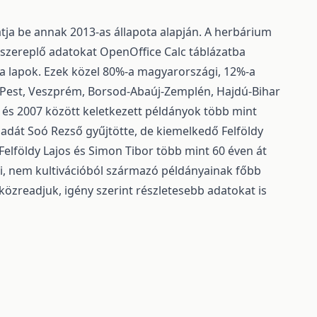
ja be annak 2013-as állapota alapján. A herbárium
 szereplő adatokat OpenOffice Calc táblázatba
a lapok. Ezek közel 80%-a magyarországi, 12%-a
a Pest, Veszprém, Borsod-Abaúj-Zemplén, Hajdú-Bihar
és 2007 között keletkezett példányok több mint
adát Soó Rezső gyűjtötte, de kiemelkedő Felföldy
 Felföldy Lajos és Simon Tibor több mint 60 éven át
i, nem kultivációból származó példányainak főbb
közreadjuk, igény szerint részletesebb adatokat is