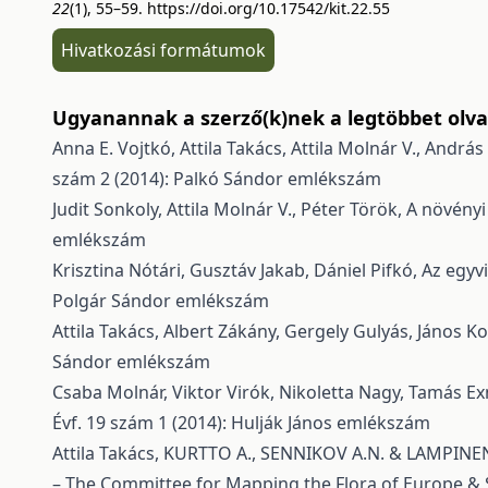
22
(1), 55–59.
https://doi.org/10.17542/kit.22.55
Hivatkozási formátumok
Ugyanannak a szerző(k)nek a legtöbbet olvas
Anna E. Vojtkó, Attila Takács, Attila Molnár V., András
szám 2 (2014): Palkó Sándor emlékszám
Judit Sonkoly, Attila Molnár V., Péter Török,
A növényi
emlékszám
Krisztina Nótári, Gusztáv Jakab, Dániel Pifkó,
Az egyv
Polgár Sándor emlékszám
Attila Takács, Albert Zákány, Gergely Gulyás, János 
Sándor emlékszám
Csaba Molnár, Viktor Virók, Nikoletta Nagy, Tamás Exne
Évf. 19 szám 1 (2014): Hulják János emlékszám
Attila Takács,
KURTTO A., SENNIKOV A.N. & LAMPINEN R. 
– The Committee for Mapping the Flora of Europe & S