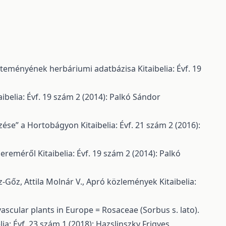
yűjteményének herbáriumi adatbázisa
Kitaibelia: Évf. 19
aibelia: Évf. 19 szám 2 (2014): Palkó Sándor
dezése” a Hortobágyon
Kitaibelia: Évf. 21 szám 2 (2016):
 pereméről
Kitaibelia: Évf. 19 szám 2 (2014): Palkó
z-Gőz, Attila Molnár V.,
Apró közlemények
Kitaibelia:
scular plants in Europe = Rosaceae (Sorbus s. lato).
lia: Évf. 23 szám 1 (2018): Hazslinszky Frigyes