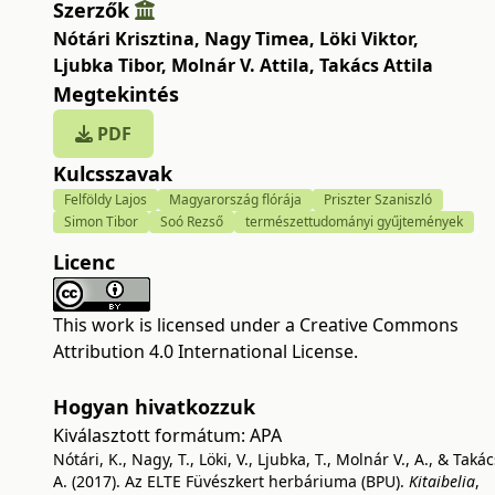
Szerzők
Nótári Krisztina
,
Nagy Timea
,
Löki Viktor
,
Ljubka Tibor
,
Molnár V. Attila
,
Takács Attila
Megtekintés
PDF
Kulcsszavak
Felföldy Lajos
Magyarország flórája
Priszter Szaniszló
Simon Tibor
Soó Rezső
természettudományi gyűjtemények
Licenc
This work is licensed under a
Creative Commons
Attribution 4.0 International License
.
Hogyan hivatkozzuk
Kiválasztott formátum:
APA
Nótári, K., Nagy, T., Löki, V., Ljubka, T., Molnár V., A., & Takác
A. (2017). Az ELTE Füvészkert herbáriuma (BPU).
Kitaibelia
,