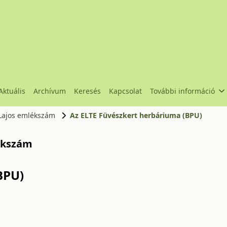
Aktuális
Archívum
Keresés
Kapcsolat
További információ
y Lajos emlékszám
Az ELTE Füvészkert herbáriuma (BPU)
lékszám
BPU)