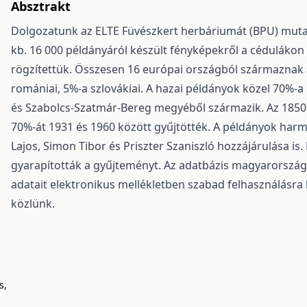
Absztrakt
Dolgozatunk az ELTE Füvészkert herbáriumát (BPU) mutat
kb. 16 000 példányáról készült fényképekről a cédulákon
rögzítettük. Összesen 16 európai országból származnak 
romániai, 5%-a szlovákiai. A hazai példányok közel 70%-
és Szabolcs-Szatmár-Bereg megyéből származik. Az 1850 
70%-át 1931 és 1960 között gyűjtötték. A példányok harm
Lajos, Simon Tibor és Priszter Szaniszló hozzájárulása is.
gyarapították a gyűjteményt. Az adatbázis magyarország
adatait elektronikus mellékletben szabad felhasználásra 
közlünk.
s,