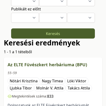
Publikált ez előtt
Keresés
Keresési eredmények
1 - 1 a 1 tételből
Az ELTE Füvészkert herbáriuma (BPU)
55–59
Nótári Krisztina
Nagy Timea
Löki Viktor
Ljubka Tibor
Molnár V. Attila
Takács Attila
833
Megtekintések száma:
Dolgozatunk az ELTE Füvészkert herbáriumát