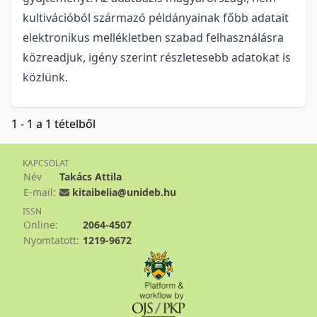
kultivációból származó példányainak főbb adatait
elektronikus mellékletben szabad felhasználásra
közreadjuk, igény szerint részletesebb adatokat is
közlünk.
1 - 1 a 1 tételből
KAPCSOLAT
Név
Takács Attila
E-mail:
kitaibelia@unideb.hu
ISSN
Online:
2064-4507
Nyomtatott:
1219-9672