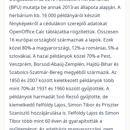
(BPU) mutatja be annak 2013-as állapota alapján. A
herbárium kb. 16 000 példányáról készült
fényképekről a cédulákon szereplő adatokat
OpenOffice Calc táblázatba rögzítettük. Összesen
16 európai országból származnak a lapok. Ezek
közel 80%-a magyarországi, 12%-a romániai, 5%-a
szlovákiai. A hazai példányok közel 70%-a Pest,
Veszprém, Borsod-Abaúj-Zemplén, Hajdú-Bihar és
Szabolcs-Szatmár-Bereg megyéből származik. Az
1850 és 2007 között keletkezett példányok több
mint 70%-át 1931 és 1960 között gyűjtötték. A
példányok harmadát Soó Rezső gyűjtötte, de
kiemelkedő Felföldy Lajos, Simon Tibor és Priszter
Szaniszló hozzájárulása is. Felföldy Lajos és Simon
Tibor több mint 60 éven át gyarapították a
gyűjteményt. Az adatbázis magyarországi, nem