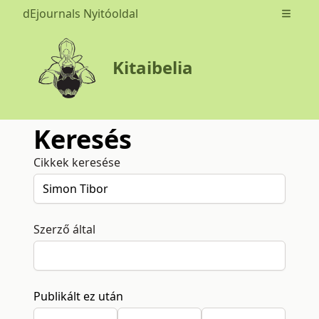
dEjournals Nyitóoldal
Open m
Kitaibelia
Keresés
Cikkek keresése
Szerző által
Publikált ez után