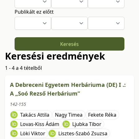
Publikált ez előtt
Keresés
Keresési eredmények
1 - 4 a 4 tételből
A Debreceni Egyetem Herbáriuma (DE) I .:
A „Soó Rezső Herbárium”
142-155
Takács Attila
Nagy Timea
Fekete Réka
Lovas-Kiss Ádám
Ljubka Tibor
Löki Viktor
Lisztes-Szabó Zsuzsa