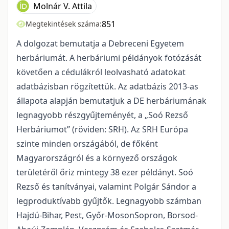
Molnár V. Attila
851
Megtekintések száma:
A dolgozat bemutatja a Debreceni Egyetem
herbáriumát. A herbáriumi példányok fotózását
követően a cédulákról leolvasható adatokat
adatbázisban rögzítettük. Az adatbázis 2013-as
állapota alapján bemutatjuk a DE herbáriumának
legnagyobb részgyűjteményét, a „Soó Rezső
Herbáriumot” (röviden: SRH). Az SRH Európa
szinte minden országából, de főként
Magyarországról és a környező országok
területéről őriz mintegy 38 ezer példányt. Soó
Rezső és tanítványai, valamint Polgár Sándor a
legproduktívabb gyűjtők. Legnagyobb számban
Hajdú-Bihar, Pest, Győr-MosonSopron, Borsod-