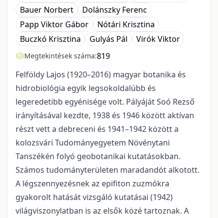
Bauer Norbert
Dolánszky Ferenc
Papp Viktor Gábor
Nótári Krisztina
Buczkó Krisztina
Gulyás Pál
Virók Viktor
819
Megtekintések száma:
Felföldy Lajos (1920–2016) magyar botanika és
hidrobiológia egyik legsokoldalúbb és
legeredetibb egyénisége volt. Pályáját Soó Rezső
irányításával kezdte, 1938 és 1946 között aktívan
részt vett a debreceni és 1941–1942 között a
kolozsvári Tudományegyetem Növénytani
Tanszékén folyó geobotanikai kutatásokban.
Számos tudományterületen maradandót alkotott.
A légszennyezésnek az epifiton zuzmókra
gyakorolt hatását vizsgáló kutatásai (1942)
világviszonylatban is az elsők közé tartoznak. A