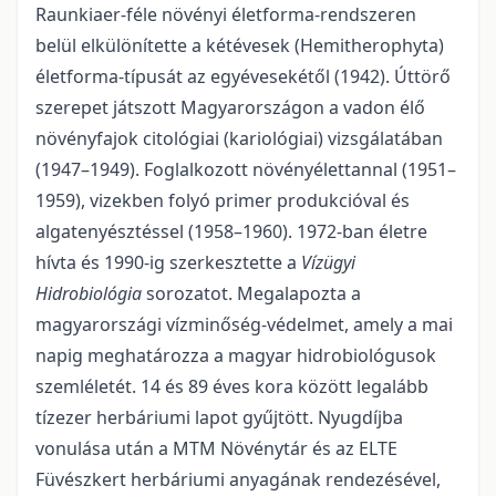
Raunkiaer-féle növényi életforma-rendszeren
belül elkülönítette a kétévesek (Hemitherophyta)
életforma-típusát az egyévesekétől (1942). Úttörő
szerepet játszott Magyarországon a vadon élő
növényfajok citológiai (kariológiai) vizsgálatában
(1947–1949). Foglalkozott növényélettannal (1951–
1959), vizekben folyó primer produkcióval és
algatenyésztéssel (1958–1960). 1972-ban életre
hívta és 1990-ig szerkesztette a
Vízügyi
Hidrobiológia
sorozatot. Megalapozta a
magyarországi vízminőség-védelmet, amely a mai
napig meghatározza a magyar hidrobiológusok
szemléletét. 14 és 89 éves kora között legalább
tízezer herbáriumi lapot gyűjtött. Nyugdíjba
vonulása után a MTM Növénytár és az ELTE
Füvészkert herbáriumi anyagának rendezésével,