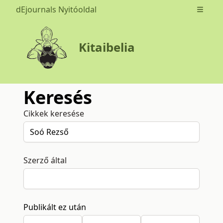
dEjournals Nyitóoldal
Open m
Kitaibelia
Keresés
Cikkek keresése
Szerző által
Publikált ez után