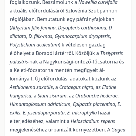
foglalkozunk. Beszámo­lunk a
Nowellia curvifolia
aktuális előfordulásáról Szlovénia Szubpannon
régiójában. Bemutatunk egy páfrányfajokban
(
Athyrium filix-femina
,
Dryopteris carthusiana
,
D.
dilatata
,
D. filix-mas
,
G
ymnocarpium dryopteris
,
P
olystichum aculeatum
) kivételesen gazdag
élőhelyet a Borsodi ártérről. Közöljük a
Thelypteris
palustris
-nak a Nagykunsági-öntöző-főcsatorna és
a Keleti-főcsatorna mentén megfigyelt ál­
lományait. Új előfordulási adatokat közlünk az
Aethionema saxatile
, a
Crataegus nigra
, az
Elatine
hunga­rica
, a
Sium sisarum
, az
Orobanche hederae
,
Himantoglossum adriaticum
,
Epipactis placentina
,
E.
exilis
,
E. pseudopurpurata
,
E. microphylla
hazai
elterjedéséhez, valamint a
Helosciadium repens
megjelenéséhez urbanizált környezetben. A
Gagea