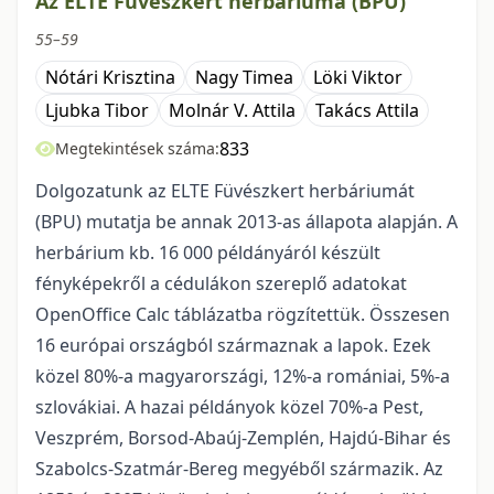
Az ELTE Füvészkert herbáriuma (BPU)
55–59
Nótári Krisztina
Nagy Timea
Löki Viktor
Ljubka Tibor
Molnár V. Attila
Takács Attila
833
Megtekintések száma:
Dolgozatunk az ELTE Füvészkert herbáriumát
(BPU) mutatja be annak 2013-as állapota alapján. A
herbárium kb. 16 000 példányáról készült
fényképekről a cédulákon szereplő adatokat
OpenOffice Calc táblázatba rögzítettük. Összesen
16 európai országból származnak a lapok. Ezek
közel 80%-a magyarországi, 12%-a romániai, 5%-a
szlovákiai. A hazai példányok közel 70%-a Pest,
Veszprém, Borsod-Abaúj-Zemplén, Hajdú-Bihar és
Szabolcs-Szatmár-Bereg megyéből származik. Az