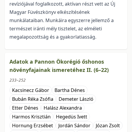
revíziójával foglalkozott, aktívan részt vett az Új
Magyar Füvészkönyv elkészítésének
munkálataiban. Munkáira egyszerre jellemző a
természet iránti mély tisztelet, az elméleti
megalapozottság és a gyakorlatiasság.
Adatok a Pannon Ökorégió őshonos
növényfajainak ismeretéhez II. (6–22)
233–252
Kacsinecz Gábor
Bartha Dénes
Bubán Réka Zsófia
Demeter László
Etter Dénes
Halász Alexandra
Harmos Krisztián
Hegedüs Ivett
Hornung Erzsébet
Jordán Sándor
Józan Zsolt