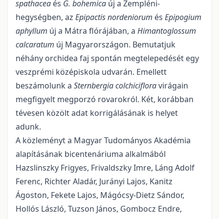
spathacea
és
G. bohemica
új a Zempléni-
hegységben, az
Epipactis nor­deniorum
és
Epipogium
aphyllum
új a Mátra flórájában, a
Himantoglossum
calcaratum
új Magyarorszá­gon. Bemutatjuk
néhány orchidea faj spontán megtelepedését egy
veszprémi középiskola udvarán. Emel­lett
beszámolunk a
Sternbergia colchiciflora
virágain
megfigyelt megporzó rovarokról. Két, koráb­ban
té­vesen közölt adat korrigálásának is helyet
adunk.
A közleményt a Magyar Tudományos Akadémia
alapításának bicentenáriuma alkalmából
Hazslinszky Frigyes, Frivaldszky Imre, Láng Adolf
Ferenc, Richter Aladár, Jurányi Lajos, Kanitz
Ágoston, Fekete Lajos, Mágócsy-Dietz Sándor,
Hollós László, Tuzson János, Gombocz Endre,