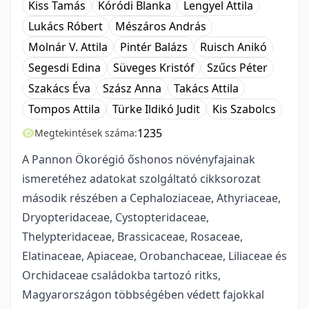
Kiss Tamás
Kóródi Blanka
Lengyel Attila
Lukács Róbert
Mészáros András
Molnár V. Attila
Pintér Balázs
Ruisch Anikó
Segesdi Edina
Süveges Kristóf
Szűcs Péter
Szakács Éva
Szász Anna
Takács Attila
Tompos Attila
Türke Ildikó Judit
Kis Szabolcs
1235
Megtekintések száma:
A Pannon Ökorégió őshonos növényfajainak
ismeretéhez adatokat szolgáltató cikkso­ro­zat
második részében a Cephaloziaceae, Athyriaceae,
Dryopteridaceae, Cystopteridaceae,
Thelypteridaceae, Brassicaceae, Rosaceae,
Elatinaceae, Apiaceae, Orobanchaceae, Liliaceae és
Orchi­daceae családokba tartozó ritks,
Magyarországon többségében védett fajokkal