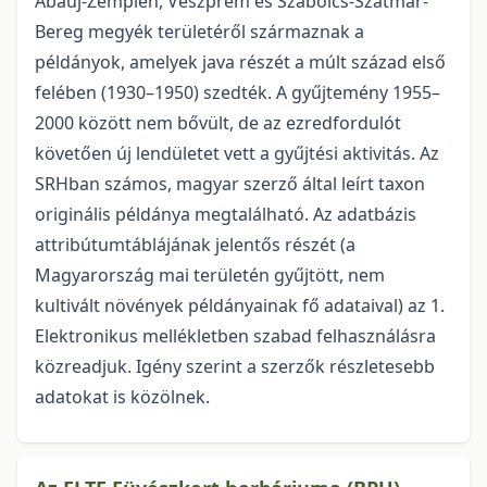
Abaúj-Zemplén, Veszprém és Szabolcs-Szatmár-
Bereg megyék területéről származnak a
példányok, amelyek java részét a múlt század első
felében (1930–1950) szedték. A gyűjtemény 1955–
2000 között nem bővült, de az ezredfordulót
követően új lendületet vett a gyűjtési aktivitás. Az
SRHban számos, magyar szerző által leírt taxon
originális példánya megtalálható. Az adatbázis
attribútumtáblájának jelentős részét (a
Magyarország mai területén gyűjtött, nem
kultivált növények példányainak fő adataival) az 1.
Elektronikus mellékletben szabad felhasználásra
közreadjuk. Igény szerint a szerzők részletesebb
adatokat is közölnek.