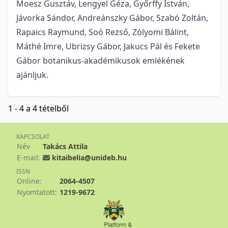
Moesz Gusztáv, Lengyel Géza, Győrffy István,
Jávorka Sándor, Andreánszky Gábor, Szabó Zoltán,
Rapaics Raymund, Soó Rezső, Zólyomi Bálint,
Máthé Imre, Ubrizsy Gábor, Jakucs Pál és Fekete
Gábor botanikus-akadémikusok emlékének
ajánljuk.
1 - 4 a 4 tételből
KAPCSOLAT
Név
Takács Attila
E-mail:
kitaibelia@unideb.hu
ISSN
Online:
2064-4507
Nyomtatott:
1219-9672