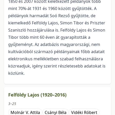
1850 és 2007 között keletkezett példányok több
mint 70%-át 1931 és 1960 között gyűjtötték. A
példányok harmadát Soó Rezső gyűjtötte, de
kiemelkedő Felföldy Lajos, Simon Tibor és Priszter
Szaniszló hozzájárulása is. Felföldy Lajos és Simon
Tibor több mint 60 éven át gyarapították a
gyűjteményt. Az adatbázis magyarországi, nem
kultivációból származó példányainak főbb adatait
elektronikus mellékletben szabad felhasználásra
közreadjuk, igény szerint részletesebb adatokat is
közlünk.
Felföldy Lajos (1920–2016)
3–25
Molnár V. Attila
Csányi Béla
Vidéki Róbert