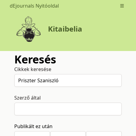
dEjournals Nyitóoldal
Open m
Kitaibelia
Keresés
Cikkek keresése
Szerző által
Publikált ez után