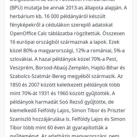
(BPU) mutatja be annak 2013-as állapota alapján. A
herbárium kb. 16 000 példányáról készült
fényképekről a cédulákon szereplő adatokat
OpenOffice Calc táblázatba rögzítettük. Összesen
16 európai országból származnak a lapok. Ezek
közel 80%-a magyarországi, 12%-a romániai, 5%-a
szlovákiai. A hazai példányok közel 70%-a Pest,
Veszprém, Borsod-Abaúj-Zemplén, Hajdú-Bihar és
Szabolcs-Szatmár-Bereg megyéből származik. Az
1850 és 2007 között keletkezett példányok több
mint 70%-át 1931 és 1960 között gyűjtötték. A
példányok harmadát Soó Rezső gyűjtötte, de
kiemelkedő Felföldy Lajos, Simon Tibor és Priszter
Szaniszló hozzájárulása is. Felföldy Lajos és Simon
Tibor több mint 60 éven át gyarapították a
gyűjteményt. Az adatbázis magyarországi, nem