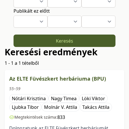
Publikált ez előtt
Keresés
Keresési eredmények
1 - 1 a 1 tételből
Az ELTE Füvészkert herbáriuma (BPU)
55–59
Nótári Krisztina
Nagy Timea
Löki Viktor
Ljubka Tibor
Molnár V. Attila
Takács Attila
833
Megtekintések száma:
Dolgozatunk az ELTE Füvészkert herbáriumát