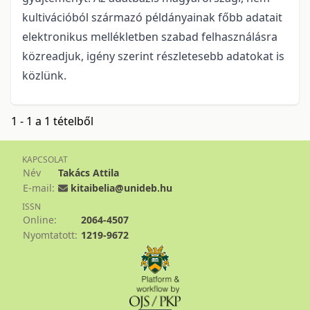
kultivációból származó példányainak főbb adatait
elektronikus mellékletben szabad felhasználásra
közreadjuk, igény szerint részletesebb adatokat is
közlünk.
1 - 1 a 1 tételből
KAPCSOLAT
Név
Takács Attila
E-mail:
kitaibelia@unideb.hu
ISSN
Online:
2064-4507
Nyomtatott:
1219-9672