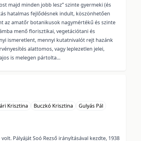
ost majd minden jobb lesz” szinte gyermeki (és
atás hatalmas fejlődésnek indult, köszönhetően
amint az amatőr botanikusok nagymértékű és szinte
mba menő florisztikai, vegetációtani és
yi ismeretlent, mennyi kutatnivalót rejt hazánk
nyesítés alattomos, vagy leplezetlen jelei,
os is melegen pártolta...
ári Krisztina
Buczkó Krisztina
Gulyás Pál
olt. Pályáját Soó Rezső irányításával kezdte, 1938