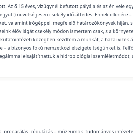
tt. Az ő 15 éves, vízügynél befutott pályája és az én vele
yütt) nevetségesen csekély idő-átfedés. Ennek ellenére – 
inket, valamint írógéppel, megfelelő határozókönyvek híján
izeink élővilágát csekély módon ismertem csak, s a környe
lt kutatóintézeti közegben kezdtem a munkát, a hazai vizek
re – a bizonyos fokú nemzetközi elszigeteltségünket is. Felf
llegáimmal elsajátíthattuk a hidrobiológiai szemléletmódot,
, preparálás, cédulázás – múzeumok, tudományos intézetek,