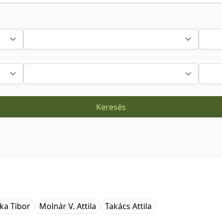
Keresés
ka Tibor
Molnár V. Attila
Takács Attila