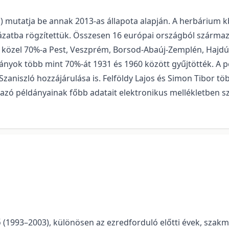
mutatja be annak 2013-as állapota alapján. A herbárium kb
ázatba rögzítettük. Összesen 16 európai országból származ
ok közel 70%-a Pest, Veszprém, Borsod-Abaúj-Zemplén, Haj
dányok több mint 70%-át 1931 és 1960 között gyűjtötték. A
Szaniszló hozzájárulása is. Felföldy Lajos és Simon Tibor t
zó példányainak főbb adatait elektronikus mellékletben sz
ndő (1993–2003), különösen az ezredforduló előtti évek, szak