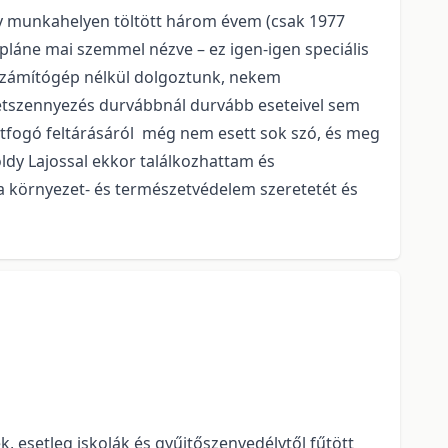
 egy munkahelyen töltött három évem (csak 1977
pláne mai szemmel nézve – ez igen-igen speciális
, számítógép nélkül dolgoztunk, nekem
zetszennyezés durvábbnál durvább eseteivel sem
 átfogó feltárásáról még nem esett sok szó, és meg
öldy Lajossal ekkor találkozhattam és
 a környezet- és természetvédelem szeretetét és
 esetleg iskolák és gyűjtőszenvedélytől fűtött