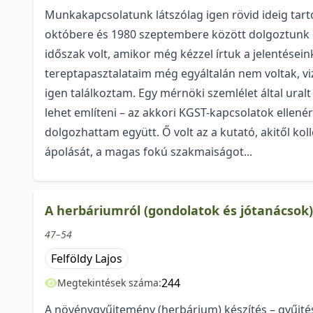
Munkakapcsolatunk látszólag igen rövid ideig tarto
októbere és 1980 szeptembere között dolgoztunk eg
időszak volt, amikor még kézzel írtuk a jelentése
tereptapasztalataim még egyáltalán nem voltak, v
igen találkoztam. Egy mérnöki szemlélet által ura
lehet említeni – az akkori KGST-kapcsolatok ellené
dolgozhattam együtt. Ő volt az a kutató, akitől ko
ápolását, a magas fokú szakmaiságot...
A herbáriumról (gondolatok és jótanácsok)
47–54
Felföldy Lajos
244
Megtekintések száma:
A növénygyűjtemény (herbárium) készítés – gyűjtés