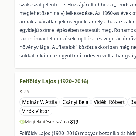
szakaszát jelentette. Hozzájárult ehhez a „rendsz
meglehetősen naiv) lelkesedése. Az 1960-as évek ó
annak a váratlan jelenségnek, amely a hazai szakin
egyidejű színre lépésében testesült meg. Rohamos
taxonómiai felfedezések, új flóra- és vegetációmű
növényvilága. A „fiatalok” között akkoriban még n
sokkal inkább az együttműködésen volt a hangsúly,
Felföldy Lajos (1920–2016)
3–25
Molnár V. Attila
Csányi Béla
Vidéki Róbert
Ba
Virók Viktor
819
Megtekintések száma:
Felföldy Lajos (1920–2016) magyar botanika és hidr