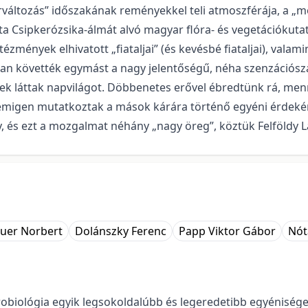
erváltozás” időszakának reményekkel teli atmoszférája, a „m
ta Csipkerózsika-álmát alvó magyar flóra- és vegetációkut
tézmények elhivatott „fiataljai” (és kevésbé fiataljai), val
an követték egymást a nagy jelentőségű, néha szenzációszá
vek láttak napvilágot. Döbbenetes erővel ébredtünk rá, menn
emigen mutatkoztak a mások kárára történő egyéni érdekérvé
 és ezt a mozgalmat néhány „nagy öreg”, köztük Felföldy Laj
uer Norbert
Dolánszky Ferenc
Papp Viktor Gábor
Nót
obiológia egyik legsokoldalúbb és legeredetibb egyénisége v