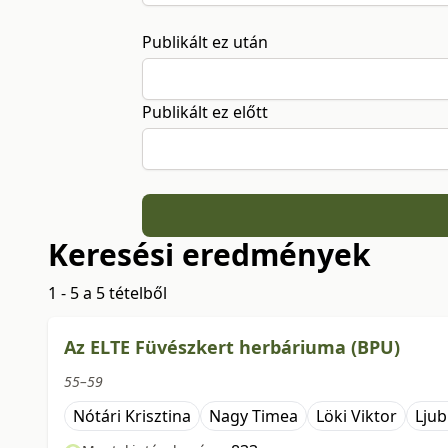
Publikált ez után
Publikált ez előtt
Keresési eredmények
1 - 5 a 5 tételből
Az ELTE Füvészkert herbáriuma (BPU)
55–59
Nótári Krisztina
Nagy Timea
Löki Viktor
Ljub