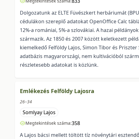
833
Megtekintések száma:
Dolgozatunk az ELTE Füvészkert herbáriumát (BPU) 
cédulákon szereplő adatokat OpenOffice Calc tábl
12%-a romániai, 5%-a szlovákiai. A hazai példány
származik. Az 1850 és 2007 között keletkezett pél
kiemelkedő Felföldy Lajos, Simon Tibor és Priszter 
adatbázis magyarországi, nem kultivációból szárma
részletesebb adatokat is közlünk.
Emlékezés Felföldy Lajosra
26–34
Somlyay Lajos
358
Megtekintések száma:
A Lajos bácsi mellett töltött tíz növénytári eszte