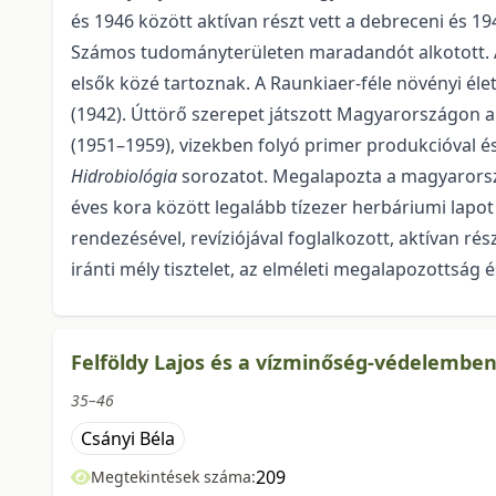
és 1946 között aktívan részt vett a debreceni és
Számos tudományterületen maradandót alkotott. A l
elsők közé tartoznak. A Raunkiaer-féle növényi él
(1942). Úttörő szerepet játszott Magyarországon a 
(1951–1959), vizekben folyó primer produkcióval és
Hidrobiológia
sorozatot. Megalapozta a magyarorsz
éves kora között legalább tízezer herbáriumi lap
rendezésével, revíziójával foglalkozott, aktívan 
iránti mély tisztelet, az elméleti megalapozottság 
Felföldy Lajos és a vízminőség-védelemben
35–46
Csányi Béla
209
Megtekintések száma: