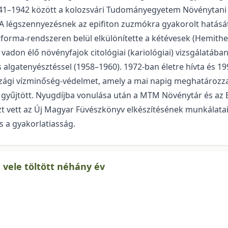
 1941–1942 között a kolozsvári Tudományegyetem Növénytani
égszennyezésnek az epifiton zuzmókra gyakorolt hatását vi
etforma-rendszeren belül elkülönítette a kétévesek (Hemith
vadon élő növényfajok citológiai (kariológiai) vizsgálatába
 algatenyésztéssel (1958–1960). 1972-ban életre hívta és 19
ági vízminőség-védelmet, amely a mai napig meghatározza 
ot gyűjtött. Nyugdíjba vonulása után a MTM Növénytár és a
részt vett az Új Magyar Füvészkönyv elkészítésének munkálat
és a gyakorlatiasság.
 vele töltött néhány év