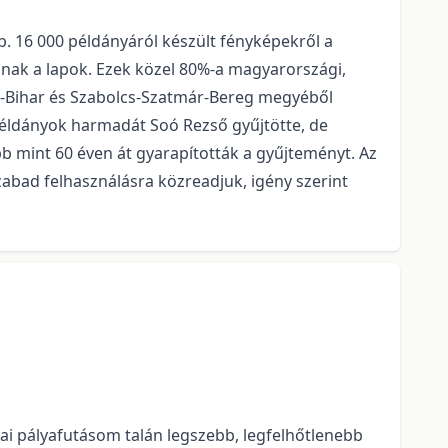
. 16 000 példányáról készült fényképekről a
nak a lapok. Ezek közel 80%-a magyarországi,
dú-Bihar és Szabolcs-Szatmár-Bereg megyéből
 példányok harmadát Soó Rezső gyűjtötte, de
öbb mint 60 éven át gyarapították a gyűjteményt. Az
abad felhasználásra közreadjuk, igény szerint
mai pályafutásom talán legszebb, legfelhőtlenebb