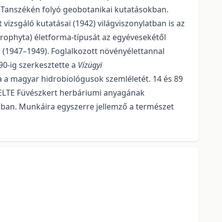
 Tanszékén folyó geobotanikai kutatásokban.
zsgáló kutatásai (1942) világviszonylatban is az
erophyta) életforma-típusát az egyévesekétől
n (1947–1949). Foglalkozott növényélettannal
90-ig szerkesztette a
Vízügyi
a magyar hidrobiológusok szemléletét. 14 és 89
z ELTE Füvészkert herbáriumi anyagának
aiban. Munkáira egyszerre jellemző a természet