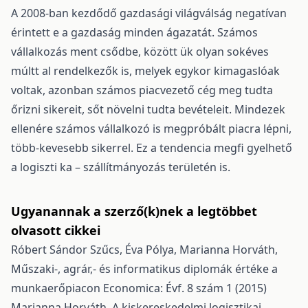
A 2008-ban kezdődő gazdasági világválság negatívan
érintett e a gazdaság minden ágazatát. Számos
vállalkozás ment csődbe, között ük olyan sokéves
múltt al rendelkezők is, melyek egykor kimagaslóak
voltak, azonban számos piacvezető cég meg tudta
őrizni sikereit, sőt növelni tudta bevételeit. Mindezek
ellenére számos vállalkozó is megpróbált piacra lépni,
több-kevesebb sikerrel. Ez a tendencia megfi gyelhető
a logiszti ka – szállítmányozás területén is.
Ugyanannak a szerző(k)nek a legtöbbet
olvasott cikkei
Róbert Sándor Szűcs, Éva Pólya, Marianna Horváth,
Műszaki-, agrár,- és informatikus diplomák értéke a
munkaerőpiacon
Economica: Évf. 8 szám 1 (2015)
Marianna Horváth,
A kiskereskedelmi logisztikai