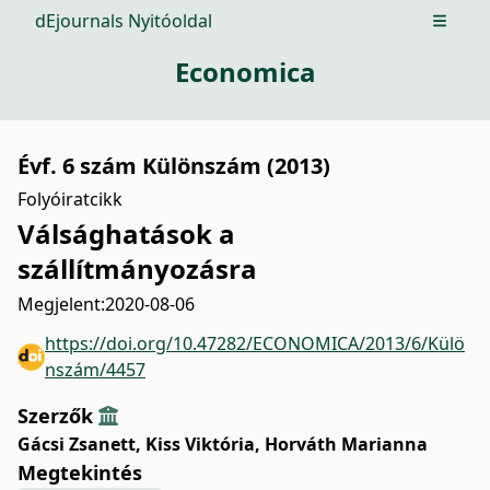
dEjournals Nyitóoldal
Open m
Economica
Évf. 6 szám Különszám (2013)
Folyóiratcikk
Válsághatások a
szállítmányozásra
Megjelent:
2020-08-06
https://doi.org/10.47282/ECONOMICA/2013/6/Külö
nszám/4457
Szerzők
Gácsi Zsanett
,
Kiss Viktória
,
Horváth Marianna
Megtekintés