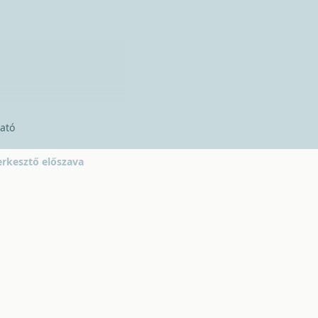
ató
erkesztő előszava