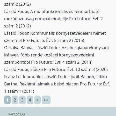
szám 2 (2012)
László Fodor,
A multifunkcionális és fenntartható
mezőgazdaság európai modellje
Pro Futuro: Évf. 2
szám 2 (2012)
László Fodor,
Kommunális környezetvédelem német
szemmel
Pro Futuro: Évf. 5 szám 2 (2015)
Orsolya Bányai, László Fodor,
Az energiahatékonysági
irányelv főbb rendelkezései környezetvédelmi
szempontból
Pro Futuro: Évf. 4 szám 2 (2014)
László Fodor,
Előszó
Pro Futuro: Évf. 10 szám 3 (2020)
Franz Leidenmühler, László Fodor, Judit Balogh, Ildikó
Bartha,
Reklámtilalmak a belső piacon
Pro Futuro: Évf.
1 szám 1 (2011)
1
2
3
4
>
>>
KAPCSOLAT