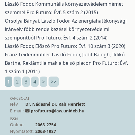
László Fodor,
Kommunális környezetvédelem német
szemmel
Pro Futuro: Évf. 5 szám 2 (2015)
Orsolya Bányai, László Fodor,
Az energiahatékonysági
irányelv főbb rendelkezései környezetvédelmi
szempontból
Pro Futuro: Évf. 4 szám 2 (2014)
László Fodor,
Előszó
Pro Futuro: Évf. 10 szám 3 (2020)
Franz Leidenmühler, László Fodor, Judit Balogh, Ildikó
Bartha,
Reklámtilalmak a belső piacon
Pro Futuro: Évf.
1 szám 1 (2011)
1
2
3
4
>
>>
KAPCSOLAT
Név
Dr. Nádasné Dr. Rab Henriett
E-mail:
profuturo@law.unideb.hu
ISSN
Online:
2063-2754
Nyomtatott:
2063-1987