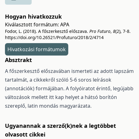
Hogyan hivatkozzuk
Kiválasztott formátum:
APA
Fodor, L. (2018). A főszerkesztő előszava.
Pro Futuro
,
8
(2), 7-8.
https://doi.org/10.26521/Profuturo/2018/2/4714
Hivatkozási formátumok
Absztrakt
A főszerkesztő előszavában ismerteti az adott lapszám
tartalmát, a cikkekről szóló 5-6 soros leírások
(annotációk) formájában. A folyóiratot érintő, legújabb
változások mellett itt kap helyet a hátsó borítón
szereplő, latin mondás magyarázata.
Ugyanannak a szerző(k)nek a legtöbbet
olvasott cikkei