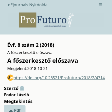
dEjournals Nyitóoldal
Open m
Évf. 8 szám 2 (2018)
A főszerkesztő előszava
A főszerkesztő előszava
Megjelent:
2018-10-21
https://doi.org/10.26521/Profuturo/2018/2/4714
Szerző
Fodor László
Megtekintés
Pdf