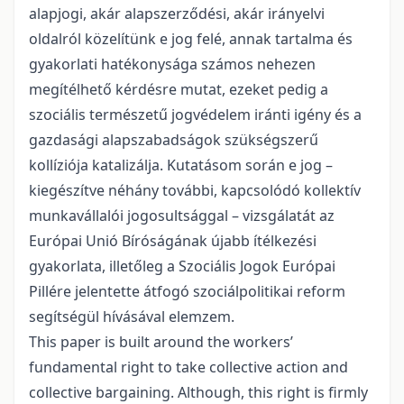
alapjogi, akár alapszerződési, akár irányelvi
oldalról közelítünk e jog felé, annak tartalma és
gyakorlati hatékonysága számos nehezen
megítélhető kérdésre mutat, ezeket pedig a
szociális természetű jogvédelem iránti igény és a
gazdasági alapszabadságok szükségszerű
kollíziója katalizálja. Kutatásom során e jog –
kiegészítve néhány további, kapcsolódó kollektív
munkavállalói jogosultsággal – vizsgálatát az
Európai Unió Bíróságának újabb ítélkezési
gyakorlata, illetőleg a Szociális Jogok Európai
Pillére jelentette átfogó szociálpolitikai reform
segítségül hívásával elemzem.
This paper is built around the workers’
fundamental right to take collective action and
collective bargaining. Although, this right is firmly