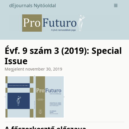
dEjournals Nyitóoldal
Open m
Évf. 9 szám 3 (2019): Special
Issue
Megjelent
november 30, 2019
issue.tableOfContents6a743
A főszerkesztő előszava