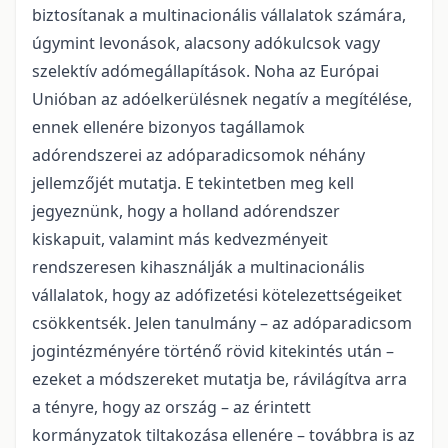
biztosítanak a multinacionális vállalatok számára,
úgymint levonások, alacsony adókulcsok vagy
szelektív adómegállapítások. Noha az Európai
Unióban az adóelkerülésnek negatív a megítélése,
ennek ellenére bizonyos tagállamok
adórendszerei az adóparadicsomok néhány
jellemzőjét mutatja. E tekintetben meg kell
jegyeznünk, hogy a holland adórendszer
kiskapuit, valamint más kedvezményeit
rendszeresen kihasználják a multinacionális
vállalatok, hogy az adófizetési kötelezettségeiket
csökkentsék. Jelen tanulmány – az adóparadicsom
jogintézményére történő rövid kitekintés után –
ezeket a módszereket mutatja be, rávilágítva arra
a tényre, hogy az ország – az érintett
kormányzatok tiltakozása ellenére – továbbra is az