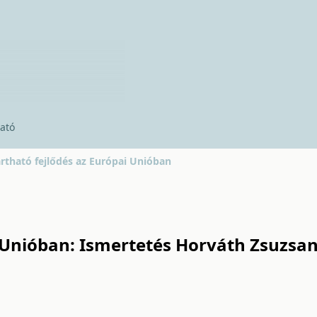
ató
rtható fejlődés az Európai Unióban
i Unióban: Ismertetés Horváth Zsuzsa