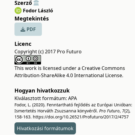
Szerző
Fodor László
Megtekintés
PDF
Licenc
Copyright (c) 2017 Pro Futuro
This work is licensed under a
Creative Commons
Attribution-ShareAlike 4.0 International License
.
Hogyan hivatkozzuk
Kiválasztott formátum:
APA
Fodor, L. (2020). Fenntartható fejlődés az Európai Unióban:
Ismertetés Horváth Zsuzsanna könyvéről.
Pro Futuro
,
7
(2),
158-163.
https://doi.org/10.26521/Profuturo/2017/2/4757
Hivatkozási formátumok