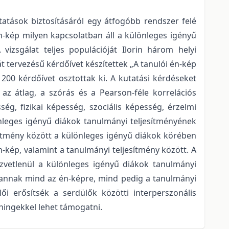
atások biztosításáról egy átfogóbb rendszer felé
én-kép milyen kapcsolatban áll a különleges igényű
vizsgálat teljes populációját Ilorin három helyi
át tervezésű kérdőívet készítettek „A tanulói én-kép
00 kérdőívet osztottak ki. A kutatási kérdéseket
az átlag, a szórás és a Pearson-féle korrelációs
g, fizikai képesség, szociális képesség, érzelmi
önleges igényű diákok tanulmányi teljesítményének
ítmény között a különleges igényű diákok körében
n-kép, valamint a tanulmányi teljesítmény között. A
özvetlenül a különleges igényű diákok tanulmányi
l vannak mind az én-képre, mind pedig a tanulmányi
i erősítsék a serdülők közötti interperszonális
éningekkel lehet támogatni.