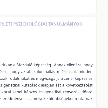
SÉRLETI PSZICHOLÓGIAI TANULMÁNYOK
s ritkán előforduló képesség. Annak ellenére, hogy
ésre, hogy az abszolút hallás miért csak minden
i szakirodalmakat és megvizsgálja a zenei képzés és
 és genetikai kutatások alapján azt a következtetést
 korai zenei képzés és genetikai tényezők döntő
sok eredményei is, amelyek különbségeket mutatnak