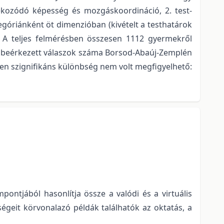
jékozódó képesség és mozgáskoordináció, 2. test-
egóriánként öt dimenzióban (kivételt a testhatárok
. A teljes felmérésben összesen 1112 gyermekről
 a beérkezett válaszok száma Borsod-Abaúj-Zemplén
n szignifikáns különbség nem volt megfigyelhető:
ontjából hasonlítja össze a valódi és a virtuális
geit körvonalazó példák találhatók az oktatás, a