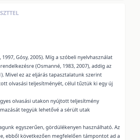
SZTTEL
 1997, Gósy, 2005). Míg a szóbeli nyelvhasználat
ll rendelkezésre (Osmanné, 1983, 2007), addig az
. Mivel ez az eljárás tapasztalatunk szerint
 olvasási teljesítményét, célul tűztük ki egy új
 egyes olvasási utakon nyújtott teljesítmény
lmazását tegyük lehetővé a sérült utak
yagunk egyszerűen, gördülékenyen használható. Az
ére, ebből következően megfelelően támpontot ad a