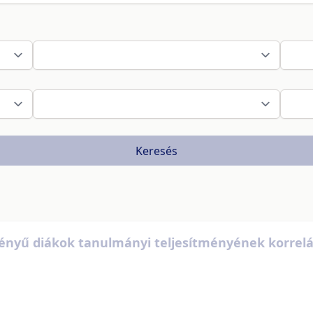
Keresés
 igényű diákok tanulmányi teljesítményének korr