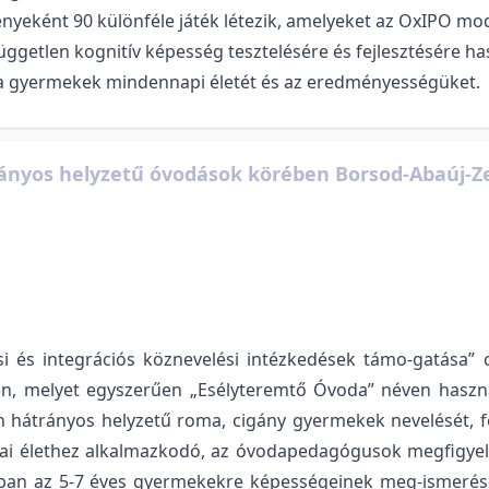
yeként 90 különféle játék létezik, amelyeket az OxIPO mode
üggetlen kognitív képesség tesztelésére és fejlesztésére h
 a gyermekek mindennapi életét és az eredményességüket.
nyos helyzetű óvodások körében Borsod-Abaúj-Ze
ási és integrációs köznevelési intézkedések támo-gatása”
tben, melyet egyszerűen „Esélyteremtő Óvoda” néven hasz
 hátrányos helyzetű roma, cigány gyermekek nevelését, fe
odai élethez alkalmazkodó, az óvodapedagógusok megfigyel
ban az 5-7 éves gyermekekre képességeinek meg-ismerésé