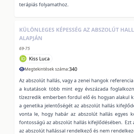
terápiás folyamathoz.
KÜLÖNLEGES KÉPESSÉG AZ ABSZOLÚT HALL
ALAPJÁN
69-75
Kiss Luca
340
Megtekintések száma:
Az abszolút hallás, vagy a zenei hangok referenci
a kutatások több mint egy évszázada foglalkozn
tízezredik emberben fordul elő és hogyan alakul ki
a genetika jelentőségét az abszolút hallás kifejlőd
vonta le, hogy habár az abszolút hallás egyes 
fontosságú az abszolút hallás kifejlődésében. Ez
az abszolút hallással rendelkező és nem rendelkez