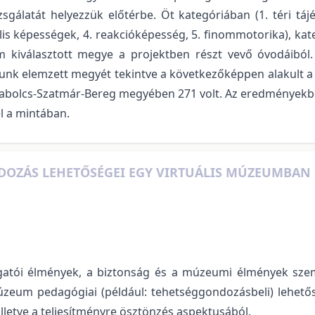
gálatát helyezzük előtérbe. Öt kategóriában (1. téri tá
lis képességek, 4. reakcióképesség, 5. finommotorika), kat
 kiválasztott megye a projektben részt vevő óvodáiból
alunk elemzett megyét tekintve a következőképpen alakult
bolcs-Szatmár-Bereg megyében 271 volt. Az eredményekbe
l a mintában.
DOZÁS LEHETŐSÉGEI EGY VIRTUÁLIS MÚZEUMBAN
ogatói élmények, a biztonság és a múzeumi élmények szemp
eum pedagógiai (például: tehetséggondozásbeli) lehetősé
illetve a teljesítményre ösztönzés aspektusából.