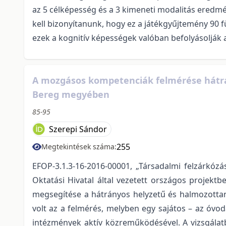
az 5 célképesség és a 3 kimeneti modalitás eredmén
kell bizonyítanunk, hogy ez a játékgyűjtemény 90 f
ezek a kognitív képességek valóban befolyásolják
A mozgásos kompetenciák felmérése hátrá
Bereg megyében
85-95
Szerepi Sándor
255
Megtekintések száma:
EFOP-3.1.3-16-2016-00001, „Társadalmi felzárkóz
Oktatási Hivatal által vezetett országos projek
megsegítése a hátrányos helyzetű és halmozottan
volt az a felmérés, melyben egy sajátos – az óv
intézmények aktív közreműködésével. A vizsgálat