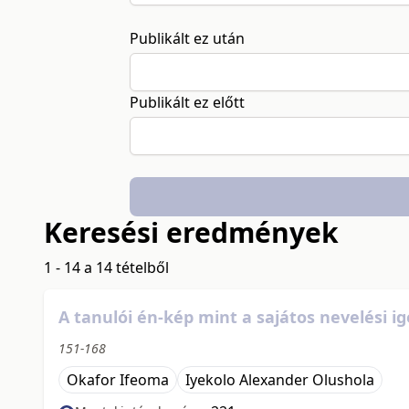
Publikált ez után
Publikált ez előtt
Keresési eredmények
1 - 14 a 14 tételből
A tanulói én-kép mint a sajátos nevelési
151-168
Okafor Ifeoma
Iyekolo Alexander Olushola