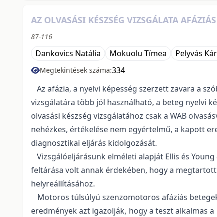
AZ OLVASÁSI KÉSZSÉG VIZSGÁLATA AFÁZIÁ
87-116
Dankovics Natália
Mokuolu Tímea
Pelyvás Kár
334
Megtekintések száma:
Az afázia, a nyelvi képesség szerzett zavara a szó
vizsgálatára több jól használható, a beteg nyelvi k
olvasási készség vizsgálatához csak a WAB olvasásvi
nehézkes, értékelése nem egyértelmű, a kapott ered
diagnosztikai eljárás kidolgozását.
Vizsgálóeljárásunk elméleti alapját Ellis és Young
feltárása volt annak érdekében, hogy a megtartottn
helyreállításához.
Motoros túlsúlyú szenzomotoros afáziás betegek 
eredmények azt igazolják, hogy a teszt alkalmas 