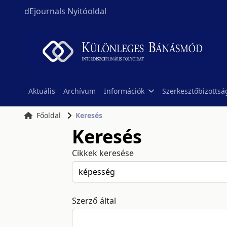
dEjournals Nyitóoldal
Aktuális
Archívum
Információk
Szerkesztőbizottsá
Főoldal
Keresés
Keresés
Cikkek keresése
Szerző által