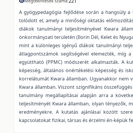
221
Megtekintések száma:
A gyógypedagógia fejlődése során a hangsúly a f
tolódott el, amely a minőségi oktatás előmozdítás
diákok tanulmányi teljesítményével Kwara államb
önkormányzati területén (Ilorin Dél, Kelet és Nyuga
mint a különleges igényű diákok tanulmányi telj
átlagpontszámok segítségével elemezték, míg a fe
együttható (PPMC) módszerét alkalmazták. A kuta
képesség, általános önértékelési képesség és isk
korrelátumát Kwara államban. Ugyanakkor nem volt
Kwara államban. Viszont szignifikáns összefüggés v
tanulmány megállapításai alapján arra a követke
teljesítményét Kwara államban, olyan tényezők, mi
eredményekre. A kutatás ajánlásai között szere
kapcsolatokat fizikai, társas és érzelmi én-képük f