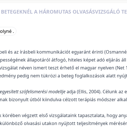
S BETEGEKNÉL A HÁROMUTAS OLVASÁSVIZSGÁLÓ TE
olyné .
beli és az írásbeli kommunikációt egyaránt érinti (Osmanné,
épességének állapotáról átfogó, hiteles képet adó eljárás á
zsgálat néven ismert teszt érhető el magyar nyelven (Net 1)
mény pedig nem tükrözi a beteg foglalkozások alatt nyújtott
egyesített szófelismerési modellje
adja (Ellis, 2004). Célunk az
ak bizonyult útból kiindulva célzott terápiás módszer alka
körében végzett első vizsgálataink tapasztalata, hogy an
a különböző olvasási utakon nyújtott teljesítmények mérés