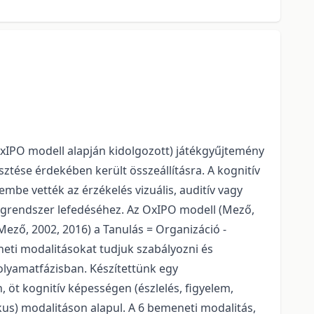
OxIPO modell alapján kidolgozott) játékgyűjtemény
tése érdekében került összeállításra. A kognitív
embe vették az érzékelés vizuális, auditív vagy
égrendszer lefedéséhez. Az OxIPO modell (Mező,
ző, 2002, 2016) a Tanulás = Organizáció -
neti modalitásokat tudjuk szabályozni és
olyamatfázisban. Készítettünk egy
n, öt kognitív képességen (észlelés, figyelem,
us) modalitáson alapul. A 6 bemeneti modalitás,