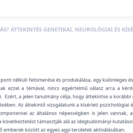
ÁS? ÁTTEKINTÉS GENETIKAI, NEUROLÓGIAI ÉS KÍ
a pont nélküli felismerése és produkálása, egy különleges é
ak ezzel a témával, nincs egyértelmű válasz arra a kérd
. Ezért, a jelen tanulmány célja, hogy áttekintse a korább
ésében. Az áttekintő vizsgálatunk a kísérleti pszichológiai
komponensei az általános népességben is jelen vannak, a
t a következtetést támasztják alá az idegtudományi kutatá
ő emberek között az egyes agyi területek aktiválásában.