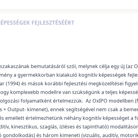
ÉPESSÉGEK FEJLESZTÉSÉÉRT
 szakaszának bemutatásáról szól, melynek célja egy új (az 
mény a gyermekkorban kialakuló kognitív képességek fejlesz
r (1994) és mások korábbi fejlesztési megközelítései figyel
, hogy komplexebb modellre van szükségünk a teljes képess
ldolgozási folyamatként értelmezzük
.
Az OxIPO modellben (Me
ás + Output- kimenet), ennek segítségével nem csak a beme
és emellett értelmezhetünk néhány kognitív képességet a f
tív, kinesztikus, szaglás, ízléses és tapintható) modalitáso
ndolkodás) és három kimeneti (vizuális, auditív, motorik