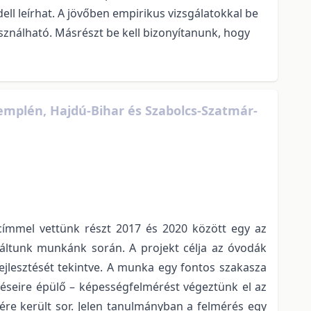
ll leírhat. A jövőben empirikus vizsgálatokkal be
asználható. Másrészt be kell bizonyítanunk, hogy
mplén, Hajdú-Bihar és Szabolcs-Szatmár-
 címmel vettünk részt 2017 és 2020 között egy az
náltunk munkánk során. A projekt célja az óvodák
jlesztését tekintve. A munka egy fontos szakasza
éseire épülő – képességfelmérést végeztünk el az
re került sor. Jelen tanulmányban a felmérés egy