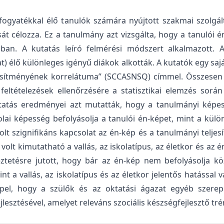
ogyatékkal élő tanulók számára nyújtott szakmai szolgált
át célozza. Ez a tanulmány azt vizsgálta, hogy a tanulói 
an. A kutatás leíró felmérési módszert alkalmazott. A 
t) élő különleges igényű diákok alkották. A kutatók egy saj
esítményének korrelátuma” (SCCASNSQ) címmel. Összesen 2
ltételezések ellenőrzésére a statisztikai elemzés során 
tás eredményei azt mutatták, hogy a tanulmányi képessé
olai képesség befolyásolja a tanulói én-képet, mint a kül
 szignifikáns kapcsolat az én-kép és a tanulmányi teljes
olt kimutatható a vallás, az iskolatípus, az életkor és az é
ztetésre jutott, hogy bár az én-kép nem befolyásolja k
nt a vallás, az iskolatípus és az életkor jelentős hatássa
pel, hogy a szülők és az oktatási ágazat egyéb szereplő
ejlesztésével, amelyet releváns szociális készségfejlesztő tr