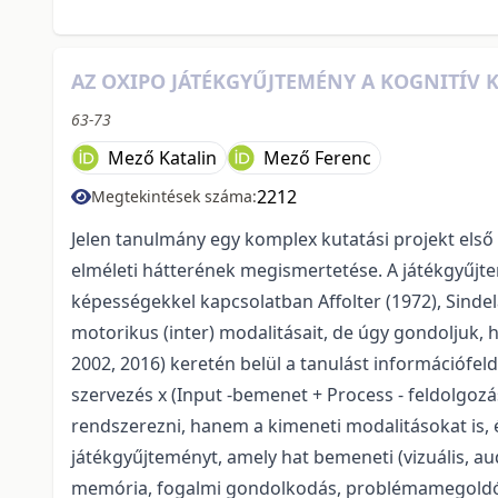
AZ OXIPO JÁTÉKGYŰJTEMÉNY A KOGNITÍV K
63-73
Mező Katalin
Mező Ferenc
2212
Megtekintések száma:
Jelen tanulmány egy komplex kutatási projekt első
elméleti hátterének megismertetése. A játékgyűjte
képességekkel kapcsolatban Affolter (1972), Sindela
motorikus (inter) modalitásait, de úgy gondoljuk
2002, 2016) keretén belül a tanulást információfe
szervezés x (Input -bemenet + Process - feldolgoz
rendszerezni, hanem a kimeneti modalitásokat is, 
játékgyűjteményt, amely hat bemeneti (vizuális, audi
memória, fogalmi gondolkodás, problémamegoldó go