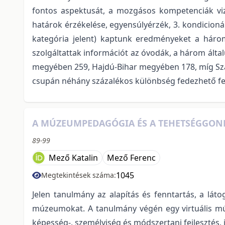
fontos aspektusát, a mozgásos kompetenciák vizs
határok érzékelése, egyensúlyérzék, 3. kondicioná
kategória jelent) kaptunk eredményeket a három
szolgáltattak információt az óvodák, a három ált
megyében 259, Hajdú-Bihar megyében 178, míg Sza
csupán néhány százalékos különbség fedezhető fe
A MÚZEUMPEDAGÓGIA ÉS A TEHETSÉGGON
89-99
Mező Katalin
Mező Ferenc
1045
Megtekintések száma:
Jelen tanulmány az alapítás és fenntartás, a lát
múzeumokat. A tanulmány végén egy virtuális múz
képesség-, személyiség és módszertani fejlesztés, 