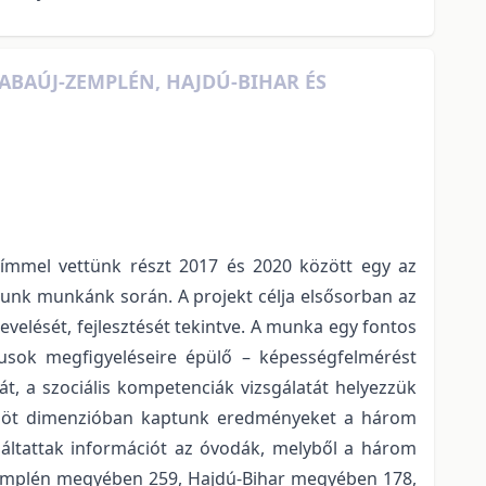
BAÚJ-ZEMPLÉN, HAJDÚ-BIHAR ÉS
 címmel vettünk részt 2017 és 2020 között egy az
tunk munkánk során. A projekt célja elsősorban az
elését, fejlesztését tekintve. A munka egy fontos
usok megfigyeléseire épülő – képességfelmérést
, a szociális kompetenciák vizsgálatát helyezzük
ént öt dimenzióban kaptunk eredményeket a három
gáltattak információt az óvodák, melyből a három
-Zemplén megyében 259, Hajdú-Bihar megyében 178,