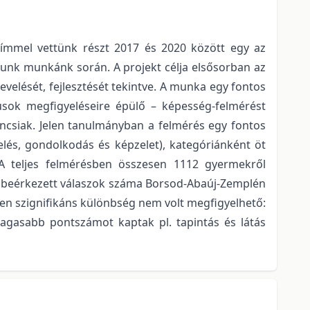
 címmel vettünk részt 2017 és 2020 között egy az
tunk munkánk során. A projekt célja elsősorban az
elését, fejlesztését tekintve. A munka egy fontos
sok megfigyeléseire épülő – képesség-felmérést
ncsiak. Jelen tanulmányban a felmérés egy fontos
elés, gondolkodás és képzelet), kategóriánként öt
A teljes felmérésben összesen 1112 gyermekről
 a beérkezett válaszok száma Borsod-Abaúj-Zemplén
n szignifikáns különbség nem volt megfigyelhető:
magasabb pontszámot kaptak pl. tapintás és látás