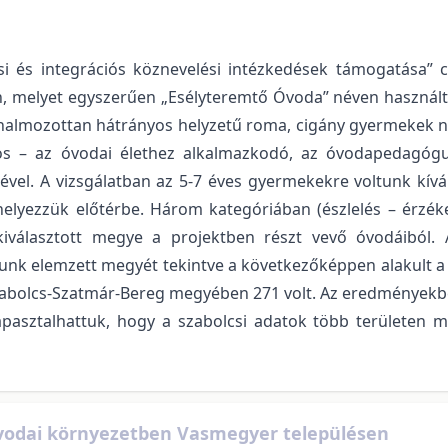
ási és integrációs köznevelési intézkedések támogatása”
ben, melyet egyszerűen „Esélyteremtő Óvoda” néven használ
halmozottan hátrányos helyzetű roma, cigány gyermekek nev
tos – az óvodai élethez alkalmazkodó, az óvodapedagógu
vel. A vizsgálatban az 5-7 éves gyermekekre voltunk kívá
helyezzük előtérbe. Három kategóriában (észlelés – érzék
álasztott megye a projektben részt vevő óvodáiból. 
alunk elemzett megyét tekintve a következőképpen alakult
bolcs-Szatmár-Bereg megyében 271 volt. Az eredményekbe
apasztalhattuk, hogy a szabolcsi adatok több területen 
vodai környezetben Vasmegyer településen