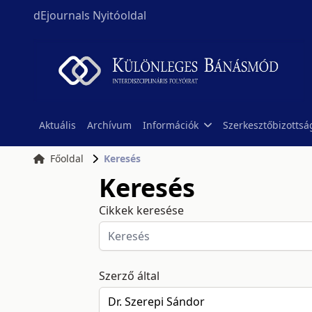
dEjournals Nyitóoldal
Aktuális
Archívum
Információk
Szerkesztőbizottsá
Főoldal
Keresés
Keresés
Cikkek keresése
Szerző által