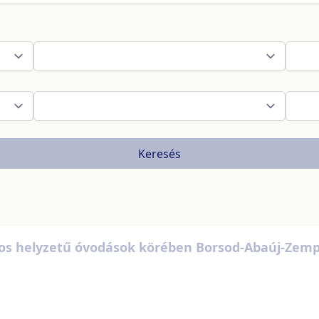
Keresés
s helyzetű óvodások körében Borsod-Abaúj-Zempl