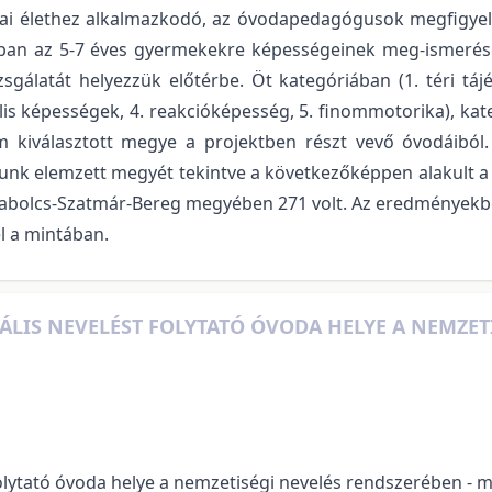
odai élethez alkalmazkodó, az óvodapedagógusok megfigyel
ban az 5-7 éves gyermekekre képességeinek meg-ismerésé
gálatát helyezzük előtérbe. Öt kategóriában (1. téri tá
lis képességek, 4. reakcióképesség, 5. finommotorika), kat
 kiválasztott megye a projektben részt vevő óvodáiból
alunk elemzett megyét tekintve a következőképpen alakult
bolcs-Szatmár-Bereg megyében 271 volt. Az eredményekbe
l a mintában.
LIS NEVELÉST FOLYTATÓ ÓVODA HELYE A NEMZET
folytató óvoda helye a nemzetiségi nevelés rendszerében -