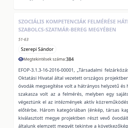
SZOCIÁLIS KOMPETENCIÁK FELMÉRÉSE HÁ
SZABOLCS-SZATMÁR-BEREG MEGYÉBEN
51-63
Szerepi Sándor
384
Megtekintések száma:
EFOP-3.1.3-16-2016-00001, „Társadalmi felzárkóz
Oktatási Hivatal által vezetett országos projekt
óvodák megsegítése volt a hátrányos helyzetű és 
szakasza volt az a felmérés, melyben egy sajá
végeztünk el az intézmények aktív közreműködésé
előtérbe. Három kategóriában (énkép, társas ka
kiválasztott megye projektben részt vevő óvodái
általunk elemzett megyét tekintve a következőké