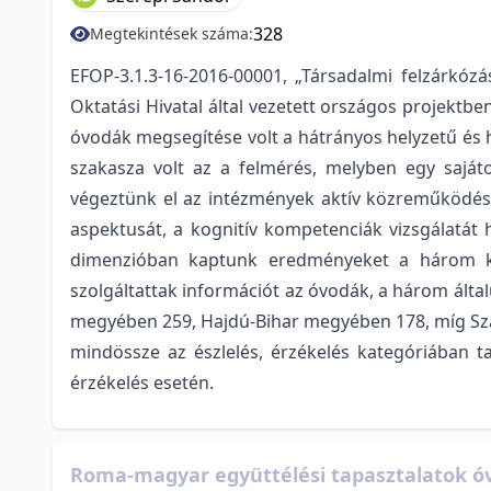
328
Megtekintések száma:
EFOP-3.1.3-16-2016-00001, „Társadalmi felzárkóz
Oktatási Hivatal által vezetett országos projekt
óvodák megsegítése volt a hátrányos helyzetű és 
szakasza volt az a felmérés, melyben egy sajá
végeztünk el az intézmények aktív közreműködésé
aspektusát, a kognitív kompetenciák vizsgálatát 
dimenzióban kaptunk eredményeket a három kiv
szolgáltattak információt az óvodák, a három ált
megyében 259, Hajdú-Bihar megyében 178, míg Sza
mindössze az észlelés, érzékelés kategóriában t
érzékelés esetén.
Roma-magyar együttélési tapasztalatok ó