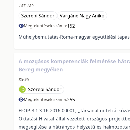
187-189
Szerepi Sándor
Vargáné Nagy Anikó
152
Megtekintések száma:
Műhelybemutatás-Roma-magyar együttélési tapasz
A mozgásos kompetenciák felmérése hátrá
Bereg megyében
85-95
Szerepi Sándor
255
Megtekintések száma:
EFOP-3.1.3-16-2016-00001, „Társadalmi felzárkóz
Oktatási Hivatal által vezetett országos projek
megsegítése a hátrányos helyzetű és halmozottan