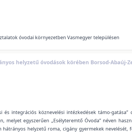
talatok óvodai környezetben Vasmegyer településen
nyos helyzetű óvodások körében Borsod-Abaúj-Ze
ási és integrációs köznevelési intézkedések támo-gatása”
tben, melyet egyszerűen „Esélyteremtő Óvoda” néven hasz
 hátrányos helyzetű roma, cigány gyermekek nevelését, fe