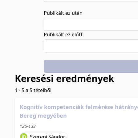
Publikált ez után
Publikált ez előtt
Keresési eredmények
1 - 5 a 5 tételből
Kognitív kompetenciák felmérése hátrányo
Bereg megyében
125-133
Szerepi Sándor