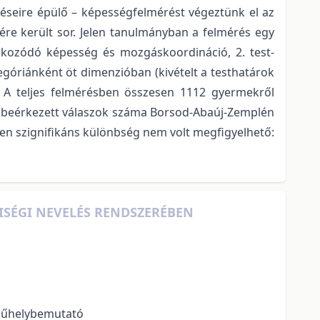
éseire épülő – képességfelmérést végeztünk el az
re került sor. Jelen tanulmányban a felmérés egy
jékozódó képesség és mozgáskoordináció, 2. test-
egóriánként öt dimenzióban (kivételt a testhatárok
. A teljes felmérésben összesen 1112 gyermekről
 a beérkezett válaszok száma Borsod-Abaúj-Zemplén
n szignifikáns különbség nem volt megfigyelhető:
ISÉGI NEVELÉS RENDSZERÉBEN
 műhelybemutató