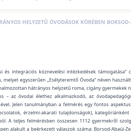
TRÁNYOS HELYZETŰ ÓVODÁSOK KÖRÉBEN BORSOD-A
ási és integrációs köznevelési intézkedések támogatása”
ben, melyet egyszerűen „Esélyteremtő Óvoda” néven használ
halmozottan hátrányos helyzetű roma, cigány gyermekek nev
tos – az óvodai élethez alkalmazkodó, az óvodapedagóg
vel. Jelen tanulmányban a felmérés egy fontos aspektusát
pcsolatok, érzelmi-akarati tulajdonságok), kategóriánk
ból. A teljes felmérésben összesen 1112 gyermekről szol
ppen alakult a beérkezett válaszok száma: Borsod-Abaúj