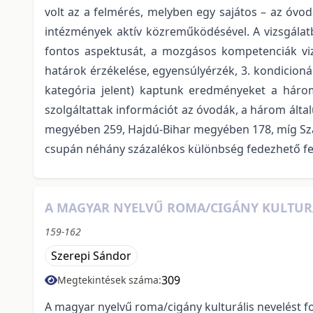
volt az a felmérés, melyben egy sajátos – az óv
intézmények aktív közreműködésével. A vizsgálat
fontos aspektusát, a mozgásos kompetenciák vizs
határok érzékelése, egyensúlyérzék, 3. kondicioná
kategória jelent) kaptunk eredményeket a három
szolgáltattak információt az óvodák, a három ált
megyében 259, Hajdú-Bihar megyében 178, míg Sza
csupán néhány százalékos különbség fedezhető fe
A MAGYAR NYELVŰ ROMA/CIGÁNY KULTURÁ
159-162
Szerepi Sándor
309
Megtekintések száma:
A magyar nyelvű roma/cigány kulturális nevelést 