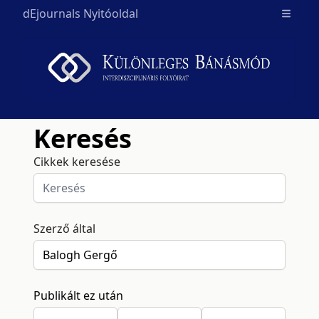
dEjournals Nyitóoldal
Open m
Keresés
Cikkek keresése
Szerző által
Publikált ez után