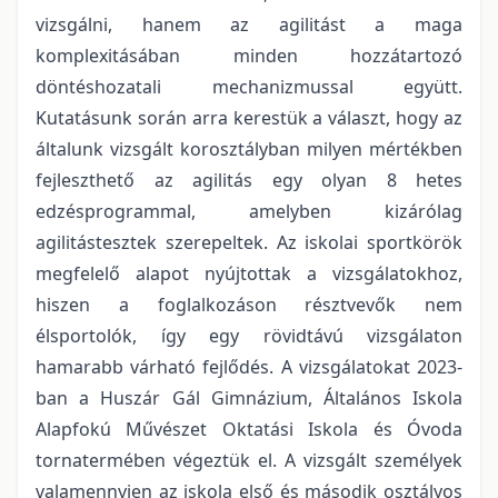
vizsgálni, hanem az agilitást a maga
komplexitásában minden hozzátartozó
döntéshozatali mechanizmussal együtt.
Kutatásunk során arra kerestük a választ, hogy az
általunk vizsgált korosztályban milyen mértékben
fejleszthető az agilitás egy olyan 8 hetes
edzésprogrammal, amelyben kizárólag
agilitástesztek szerepeltek. Az iskolai sportkörök
megfelelő alapot nyújtottak a vizsgálatokhoz,
hiszen a foglalkozáson résztvevők nem
élsportolók, így egy rövidtávú vizsgálaton
hamarabb várható fejlődés. A vizsgálatokat 2023-
ban a Huszár Gál Gimnázium, Általános Iskola
Alapfokú Művészet Oktatási Iskola és Óvoda
tornatermében végeztük el. A vizsgált személyek
valamennyien az iskola első és második osztályos