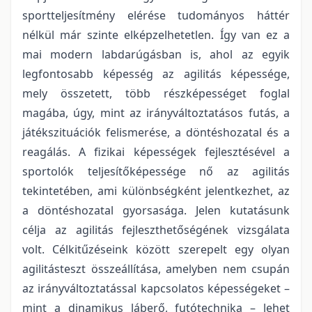
sportteljesítmény elérése tudományos háttér
nélkül már szinte elképzelhetetlen. Így van ez a
mai modern labdarúgásban is, ahol az egyik
legfontosabb képesség az agilitás képessége,
mely összetett, több részképességet foglal
magába, úgy, mint az irányváltoztatásos futás, a
játékszituációk felismerése, a döntéshozatal és a
reagálás. A fizikai képességek fejlesztésével a
sportolók teljesítőképessége nő az agilitás
tekintetében, ami különbségként jelentkezhet, az
a döntéshozatal gyorsasága. Jelen kutatásunk
célja az agilitás fejleszthetőségének vizsgálata
volt. Célkitűzéseink között szerepelt egy olyan
agilitásteszt összeállítása, amelyben nem csupán
az irányváltoztatással kapcsolatos képességeket –
mint a dinamikus láberő, futótechnika – lehet