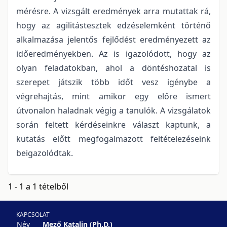
mérésre. A vizsgált eredmények arra mutattak rá,
hogy az agilitástesztek edzéselemként történő
alkalmazása jelentős fejlődést eredményezett az
időeredményekben. Az is igazolódott, hogy az
olyan feladatokban, ahol a döntéshozatal is
szerepet játszik több időt vesz igénybe a
végrehajtás, mint amikor egy előre ismert
útvonalon haladnak végig a tanulók. A vizsgálatok
során feltett kérdéseinkre választ kaptunk, a
kutatás előtt megfogalmazott feltételezéseink
beigazolódtak.
1 - 1 a 1 tételből
KAPCSOLAT
Név
Mező Katalin (Ph.D.)