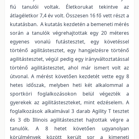
fiú tanulói voltak. Életkorukat tekintve az
átlagéletkor 7,4 év volt. Összesen 16 fő vett részt a
kutatásban. A kutatás kezdetén a bemeneti mérés
során a tanulók végrehajtottak egy 20 méteres
egyenes vonalú futástesztet, egy követéssel
történő agilitástesztet, egy hangjelzésre történő
agilitástesztet, végül pedig egy irányváltoztatással
történő agilitástesztet, ahol már ismert volt az
útvonal. A mérést követően kezdetét vette egy 8
hetes időszak, melyben heti két alkalommal a
sportköri foglalkozásokon belül végezték a
gyerekek az agilitásteszteket, mint edzéselem. A
foglalkozások alkalmával 3 darab Agility T tesztet
és 3 db Illinois agilitástesztet hajtottak végre a
tanulók. A 8 hetet követően ugyanolyan
körülmények között került sor a kimeneti