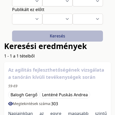
Publikált ez előtt
Keresés
Keresési eredmények
1 - 1 a 1 tételből
Az agilitás fejleszthetőségének vizsgálata
a tanórán kívüli tevékenységek során
59-69
Balogh Gergő
Lenténé Puskás Andrea
303
Megtekintések száma:
Napjainkban az egyre magasabb szintű