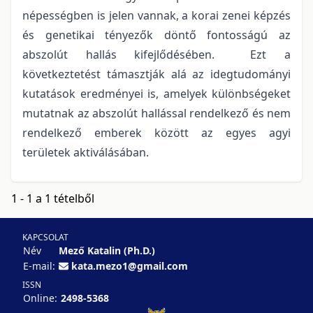
népességben is jelen vannak, a korai zenei képzés
és genetikai tényezők döntő fontosságú az
abszolút hallás kifejlődésében. Ezt a
következtetést támasztják alá az idegtudományi
kutatások eredményei is, amelyek különbségeket
mutatnak az abszolút hallással rendelkező és nem
rendelkező emberek között az egyes agyi
területek aktiválásában.
1 - 1 a 1 tételből
KAPCSOLAT
Név
Mező Katalin (Ph.D.)
E-mail:
kata.mezo1@gmail.com
ISSN
Online:
2498-5368