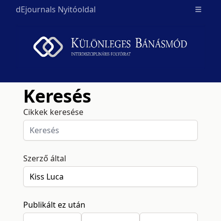
dEjournals Nyitóoldal
Open m
Keresés
Cikkek keresése
Szerző által
Publikált ez után