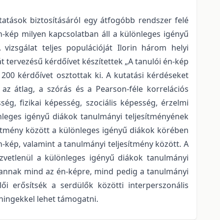
atások biztosításáról egy átfogóbb rendszer felé
én-kép milyen kapcsolatban áll a különleges igényű
vizsgálat teljes populációját Ilorin három helyi
át tervezésű kérdőívet készítettek „A tanulói én-kép
00 kérdőívet osztottak ki. A kutatási kérdéseket
az átlag, a szórás és a Pearson-féle korrelációs
g, fizikai képesség, szociális képesség, érzelmi
önleges igényű diákok tanulmányi teljesítményének
ítmény között a különleges igényű diákok körében
n-kép, valamint a tanulmányi teljesítmény között. A
özvetlenül a különleges igényű diákok tanulmányi
l vannak mind az én-képre, mind pedig a tanulmányi
i erősítsék a serdülők közötti interperszonális
éningekkel lehet támogatni.