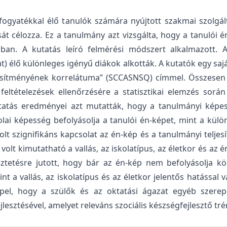
ogyatékkal élő tanulók számára nyújtott szakmai szolgált
át célozza. Ez a tanulmány azt vizsgálta, hogy a tanulói 
an. A kutatás leíró felmérési módszert alkalmazott. A 
t) élő különleges igényű diákok alkották. A kutatók egy saj
esítményének korrelátuma” (SCCASNSQ) címmel. Összesen 2
ltételezések ellenőrzésére a statisztikai elemzés során 
tás eredményei azt mutatták, hogy a tanulmányi képessé
olai képesség befolyásolja a tanulói én-képet, mint a kül
 szignifikáns kapcsolat az én-kép és a tanulmányi teljes
olt kimutatható a vallás, az iskolatípus, az életkor és az é
ztetésre jutott, hogy bár az én-kép nem befolyásolja k
nt a vallás, az iskolatípus és az életkor jelentős hatássa
pel, hogy a szülők és az oktatási ágazat egyéb szereplő
ejlesztésével, amelyet releváns szociális készségfejlesztő tr