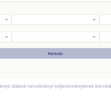
Keresés
 igényű diákok tanulmányi teljesítményének korr