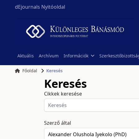
dEjournals Nyitóoldal
Aktuális
Archívum
Információk
Szerkesztőbizottsá
Főoldal
Keresés
Keresés
Cikkek keresése
Szerző által