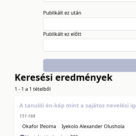
Publikált ez után
Publikált ez előtt
Keresési eredmények
1 - 1 a 1 tételből
A tanulói én-kép mint a sajátos nevelési
151-168
Okafor Ifeoma
Iyekolo Alexander Olushola