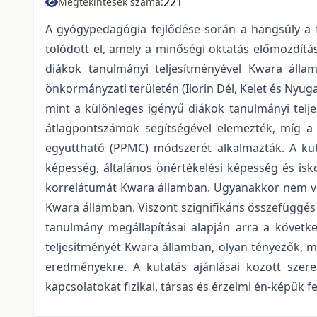
221
Megtekintések száma:
A gyógypedagógia fejlődése során a hangsúly a f
tolódott el, amely a minőségi oktatás előmozdítás
diákok tanulmányi teljesítményével Kwara államb
önkormányzati területén (Ilorin Dél, Kelet és Nyuga
mint a különleges igényű diákok tanulmányi telj
átlagpontszámok segítségével elemezték, míg a fe
együttható (PPMC) módszerét alkalmazták. A kuta
képesség, általános önértékelési képesség és isk
korrelátumát Kwara államban. Ugyanakkor nem volt
Kwara államban. Viszont szignifikáns összefüggés v
tanulmány megállapításai alapján arra a követke
teljesítményét Kwara államban, olyan tényezők, mi
eredményekre. A kutatás ajánlásai között szere
kapcsolatokat fizikai, társas és érzelmi én-képük f