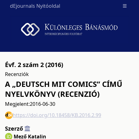
dEjournals Nyitóoldal
Open m
Évf. 2 szám 2 (2016)
Recenziók
A „DEUTSCH MIT COMICS” CÍMŰ
NYELVKÖNYV (RECENZIÓ)
Megjelent:
2016-06-30
https://doi.org/10.18458/KB.2016.2.99
Szerző
Mező Katalin