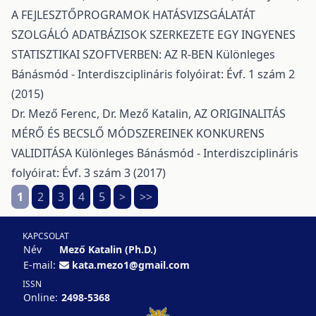
A FEJLESZTŐPROGRAMOK HATÁSVIZSGÁLATÁT
SZOLGÁLÓ ADATBÁZISOK SZERKEZETE EGY INGYENES
STATISZTIKAI SZOFTVERBEN: AZ R-BEN
Különleges
Bánásmód - Interdiszciplináris folyóirat: Évf. 1 szám 2
(2015)
Dr. Mező Ferenc, Dr. Mező Katalin,
AZ ORIGINALITÁS
MÉRŐ ÉS BECSLŐ MÓDSZEREINEK KONKURENS
VALIDITÁSA
Különleges Bánásmód - Interdiszciplináris
folyóirat: Évf. 3 szám 3 (2017)
1
2
3
4
5
>
>>
KAPCSOLAT
Név
Mező Katalin (Ph.D.)
E-mail:
kata.mezo1@gmail.com
ISSN
Online:
2498-5368