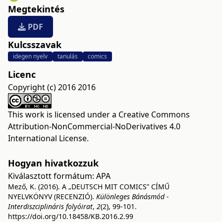
Megtekintés
PDF
Kulcsszavak
idegen nyelv
tanulás
comics
Licenc
Copyright (c) 2016 2016
This work is licensed under a
Creative Commons
Attribution-NonCommercial-NoDerivatives 4.0
International License
.
Hogyan hivatkozzuk
Kiválasztott formátum:
APA
Mező, K. (2016). A „DEUTSCH MIT COMICS” CÍMŰ
NYELVKÖNYV (RECENZIÓ).
Különleges Bánásmód -
Interdiszciplináris folyóirat
,
2
(2), 99-101.
https://doi.org/10.18458/KB.2016.2.99