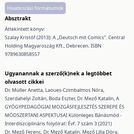
Hivatkozási formátumok
Absztrakt
Áttekintett könyv:
Szalay Kristóf (2013): A „Deutsch mit Comics”. Central
Holding Magyaroszág Kft., Debrecen. ISBN
9789630858557
Ugyanannak a szerző(k)nek a legtöbbet
olvasott cikkei
Dr. Müller Anetta, Laoues-Czimbalmos Nóra,
Szerdahelyi Zoltán, Boda Eszter, Dr. Mező Katalin,
A
GYÓGYPEDAGÓGIAI MOZGÁSFEJLESZTÉS SZEREPE ÉS
MÓDSZERTANI ASPEKTUSAI
Különleges Bánásmód -
Interdiszciplináris folyóirat: Évf. 7 szám 3 (2021)
Dr. Mező Ferenc, Dr. Mező Katalin, Mező Lilla Dóra,