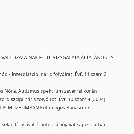
 VÁLTOZATAINAK FELÜLVIZSGÁLATA ÁLTALÁNOS ÉS
 - Interdiszciplináris folyóirat: Évf. 11 szám 2
mos Nóra,
Autizmus spektrum zavarral korán
rdiszciplináris folyóirat: Évf. 10 szám 4 (2024)
ÁLIS MÚZEUMBAN
Különleges Bánásmód -
ek ellátásával és integrációjával kapcsolatban