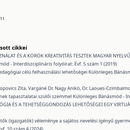
111
ott cikkei
ZNÁLAT ÉS A KÖRÖK KREATIVITÁS TESZTEK MAGYAR NYELVŰ
d - Interdiszciplináris folyóirat: Évf. 5 szám 1 (2019)
edagógiai célú felhasználási lehetőségei
Különleges Bánásmód
é Popovics Zita, Vargáné Dr. Nagy Anikó, Dr. Laoues-Czimbal
nek tapasztalatai szülői szemmel
Különleges Bánásmód - Inte
GIA ÉS A TEHETSÉGGONDOZÁS LEHETŐSÉGEI EGY VIRTU
ők (igazgatók) véleménye a sajátos nevelési igényű gyermek
Évf. 10 szám 4 (2024)