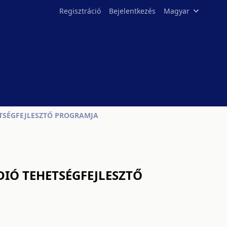
Regisztráció
Bejelentkezés
Magyar
ETSÉGFEJLESZTŐ PROGRAMJA
DIÓ TEHETSÉGFEJLESZTŐ