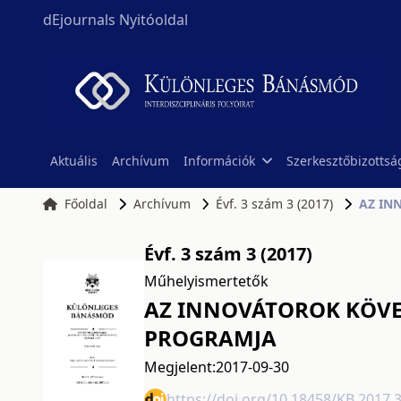
dEjournals Nyitóoldal
Aktuális
Archívum
Információk
Szerkesztőbizottsá
Főoldal
Archívum
Évf. 3 szám 3 (2017)
AZ IN
Évf. 3 szám 3 (2017)
Műhelyismertetők
AZ INNOVÁTOROK KÖVETK
PROGRAMJA
Megjelent:
2017-09-30
https://doi.org/10.18458/KB.2017.