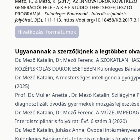
Mező, F., & Mező, K. (2017). AZ INNOVÁTOROK KÖVETKEZŐ
GENERÁCIÓI FELÉ - A K + F STÚDIÓ TEHETSÉGFEJLESZTŐ
PROGRAMJA .
Különleges Bánásmód - Interdiszciplináris
folyóirat
,
3
(3), 111-113.
https://doi.org/10.18458/KB.2017.3.
Hivatkozási formátumok
Ugyanannak a szerző(k)nek a legtöbbet olvas
Dr. Mező Katalin, Dr. Mező Ferenc,
A SZOKATLAN HAS
KÖZÉPISKOLÁS DIÁKOK ESETÉBEN
Különleges Bánásmó
Dr. Mező Katalin,
A mesterséges intelligencia gyógyp
(2025)
Prof. Dr. Müller Anetta , Dr. Mező Katalin, Szilágyin
diagnosztizált óvodás gyermekek mozgásfejlesztésé
Dr. Mező Katalin, Dr. Mező Ferenc,
A MÚZEUMPEDAGÓ
Interdiszciplináris folyóirat: Évf. 6 szám 3 (2020)
Dr. Mező Katalin, Juhász Anna,
Óvodai intézményvezet
Különleges Bánásmód - Interdiszciplináris folyóirat: 