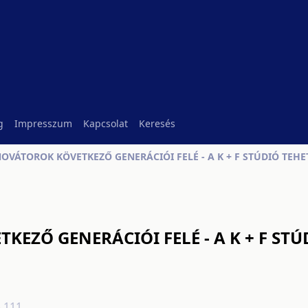
g
Impresszum
Kapcsolat
Keresés
NOVÁTOROK KÖVETKEZŐ GENERÁCIÓI FELÉ - A K + F STÚDIÓ TEH
EZŐ GENERÁCIÓI FELÉ - A K + F STÚ
3.111