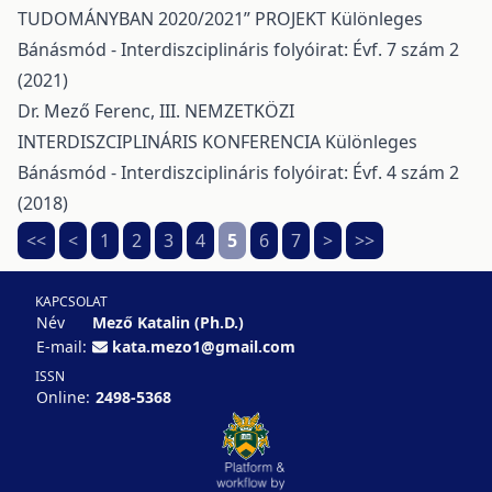
TUDOMÁNYBAN 2020/2021” PROJEKT
Különleges
Bánásmód - Interdiszciplináris folyóirat: Évf. 7 szám 2
(2021)
Dr. Mező Ferenc,
III. NEMZETKÖZI
INTERDISZCIPLINÁRIS KONFERENCIA
Különleges
Bánásmód - Interdiszciplináris folyóirat: Évf. 4 szám 2
(2018)
<<
<
1
2
3
4
5
6
7
>
>>
KAPCSOLAT
Név
Mező Katalin (Ph.D.)
E-mail:
kata.mezo1@gmail.com
ISSN
Online:
2498-5368