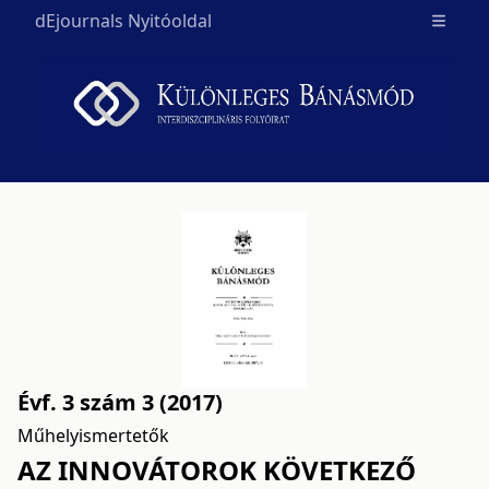
dEjournals Nyitóoldal
Open m
Évf. 3 szám 3 (2017)
Műhelyismertetők
AZ INNOVÁTOROK KÖVETKEZŐ