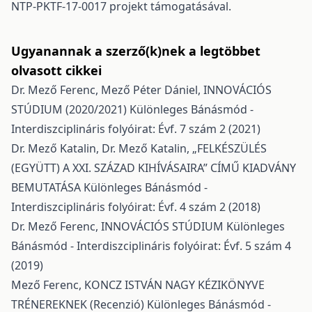
NTP-PKTF-17-0017 projekt támogatásával.
Ugyanannak a szerző(k)nek a legtöbbet
olvasott cikkei
Dr. Mező Ferenc, Mező Péter Dániel,
INNOVÁCIÓS
STÚDIUM (2020/2021)
Különleges Bánásmód -
Interdiszciplináris folyóirat: Évf. 7 szám 2 (2021)
Dr. Mező Katalin, Dr. Mező Katalin,
„FELKÉSZÜLÉS
(EGYÜTT) A XXI. SZÁZAD KIHÍVÁSAIRA” CÍMŰ KIADVÁNY
BEMUTATÁSA
Különleges Bánásmód -
Interdiszciplináris folyóirat: Évf. 4 szám 2 (2018)
Dr. Mező Ferenc,
INNOVÁCIÓS STÚDIUM
Különleges
Bánásmód - Interdiszciplináris folyóirat: Évf. 5 szám 4
(2019)
Mező Ferenc,
KONCZ ISTVÁN NAGY KÉZIKÖNYVE
TRÉNEREKNEK (Recenzió)
Különleges Bánásmód -