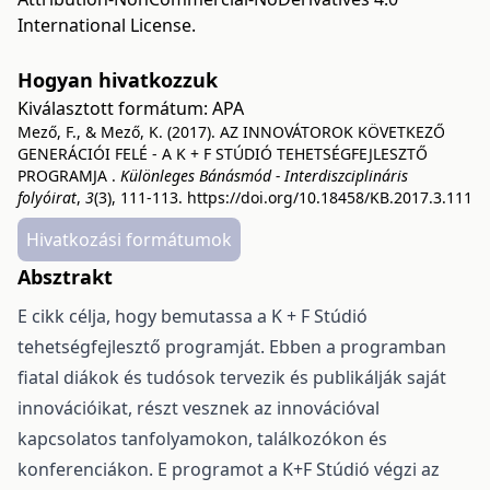
International License
.
Hogyan hivatkozzuk
Kiválasztott formátum:
APA
Mező, F., & Mező, K. (2017). AZ INNOVÁTOROK KÖVETKEZŐ
GENERÁCIÓI FELÉ - A K + F STÚDIÓ TEHETSÉGFEJLESZTŐ
PROGRAMJA .
Különleges Bánásmód - Interdiszciplináris
folyóirat
,
3
(3), 111-113.
https://doi.org/10.18458/KB.2017.3.111
Hivatkozási formátumok
Absztrakt
E cikk célja, hogy bemutassa a K + F Stúdió
tehetségfejlesztő programját. Ebben a programban
fiatal diákok és tudósok tervezik és publikálják saját
innovációikat, részt vesznek az innovációval
kapcsolatos tanfolyamokon, találkozókon és
konferenciákon. E programot a K+F Stúdió végzi az