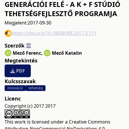
GENERÁCIÓI FELÉ - A K + F STÚDIÓ
TEHETSÉGFEJLESZTŐ PROGRAMJA
Megjelent:
2017-09-30
https://doi.org/10.18458/KB.2017.3.111
Szerzők
Mező Ferenc
,
Mező Katalin
Megtekintés
PDF
Kulcsszavak
innováció
tehetség
Licenc
Copyright (c) 2017 2017
This work is licensed under a
Creative Commons
Attribution-NonCommercial-NoDerivatives 4.0