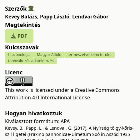
Szerzők
Kevey Balázs
,
Papp László
,
Lendvai Gábor
Megtekintés
PDF
Kulcsszavak
fitocönológia
Magyar Alföld
természetvédelmi terület
többváltozós adatelemzés
Licenc
This work is licensed under a
Creative Commons
Attribution 4.0 International License
.
Hogyan hivatkozzuk
Kiválasztott formátum:
APA
Kevey, B., Papp, L., & Lendvai, G. (2017). A Nyírség tölgy-kőris-
szil ligetei (Fraxino pannonicae-Ulmetum Soó in Aszód 1935