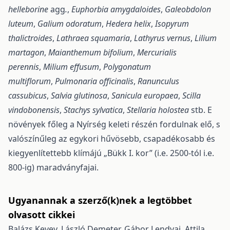
helleborine
agg
.
,
Euphorbia amygdaloides
,
Galeobdolon
luteum
,
Galium odoratum
,
Hedera helix
,
Isopyrum
thalictroides
,
Lathraea squamaria
,
Lathyrus vernus
,
Lilium
martagon
,
Maianthemum bifolium
,
Mercurialis
perennis
,
Milium effusum
,
Polygonatum
multiflorum
,
Pulmonaria officinalis
,
Ranunculus
cassubicus
,
Salvia glutinosa
,
Sanicula europaea
,
Scilla
vindobonensis
,
Stachys sylvatica
,
Stellaria holostea
stb. E
növények főleg a Nyírség keleti részén fordulnak elő, s
valószínűleg az egykori hűvösebb, csapa­dékosabb és
kiegyenlítettebb klímájú „Bükk I. kor” (i.e. 2500-tól i.e.
800-ig) maradványfajai.
Ugyanannak a szerző(k)nek a legtöbbet
olvasott cikkei
Balázs Kevey, László Demeter, Gábor Lendvai, Attila