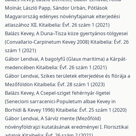
Molnár, László Papp, Sándor Urbán,
Pótlások
Magyarország edényes növényfajainak elterjedési
atlaszához XII.
Kitaibelia: Évf. 26 szám 1 (2021)
Balázs Kevey,
A Duna–Tisza köze gyertyános-tölgyesei
(Convallario-Carpinetum Kevey 2008)
Kitaibelia: Évf. 26
szám 1 (2021)
Gábor Lendvai,
A bagolyfű (Glaux maritima) a Kárpát-
medencében
Kitaibelia: Évf. 26 szám 1 (2021)
Gábor Lendvai,
Szikes területek elterjedése és flórája a
Mezőföldön
Kitaibelia: Évf. 28 szám 1 (2023)
Balázs Kevey,
A Csepel-sziget fehérnyár-ligetei
(Senecioni sarracenici-Populetum albae Kevey in
Borhidi & Kevey 1996)
Kitaibelia: Évf. 25 szám 1 (2020)
Gábor Lendvai,
A Sárvíz mente (Mezőföld)
növényföldrajzi kutatásának eredményei I. Florisztikai
adatok
Kitaibelia: Évf. 26 szám 2 (2021)