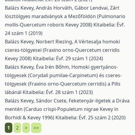
Balázs Kevey, András Horváth, Gábor Lendvai,
Zárt
lösztölgyes maradványok a Mezőföldön (Pulmonario
mollis-Quercetum roboris Kevey 2008)
Kitaibelia: Évf.
24 szám 1 (2019)
Balázs Kevey, Norbert Riezing,
A Vértesalja homoki
cseres-tölgyesei (Fraxino orno-Quercetum cerridis
Kevey 2008)
Kitaibelia: Évf. 29 szám 1 (2024)
Balázs Kevey, Éva Irén Bőhm,
Homoki gyertyános-
tölgyesek (Corydali pumilae-Carpinetum) és cseres-
tölgyesek (Fraxino orno-Quercetum cerridis) a Pilis
lábánál
Kitaibelia: Évf. 28 szám 1 (2023)
Balázs Kevey, Sándor Csete,
Feketenyár-ligetek a Dráva
mentén (Carduo crispi-Populetum nigrae Kevey in
Borhidi & Kevey 1996)
Kitaibelia: Évf. 25 szám 2 (2020)
1
2
>
>>