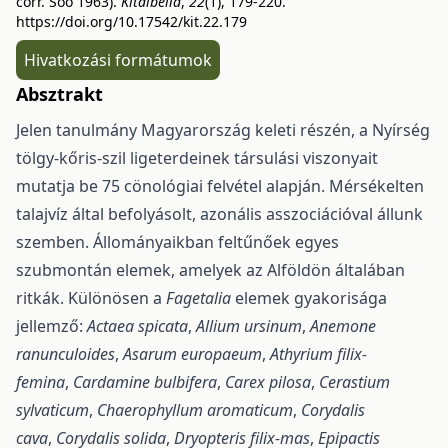
corr. Soó 1963).
Kitaibelia
,
22
(1), 179-220.
https://doi.org/10.17542/kit.22.179
Hivatkozási formátumok
Absztrakt
Jelen tanulmány Magyarország keleti részén, a Nyírség
tölgy-kőris-szil ligeterde­inek társulási viszonyait
mutatja be 75 cönológiai felvétel alapján. Mérsékelten
talajvíz által befo­lyásolt, azonális asszociációval állunk
szemben. Állományaikban feltűnőek egyes
szubmontán elemek, amelyek az Alföldön általában
ritkák. Különösen a
Fagetalia
elemek gyakorisága
jellem­ző:
Actaea spicata
,
Allium ursinum
,
Anemone
ranunculoides
,
Asarum europaeum
,
Athyrium filix-
femina
,
Cardamine bulbifera
,
Carex pilosa
,
Cerastium
sylvaticum
,
Chaerophyllum aromaticum
,
Corydalis
cava
,
Corydalis solida
,
Dryopteris filix-mas
,
Epipactis