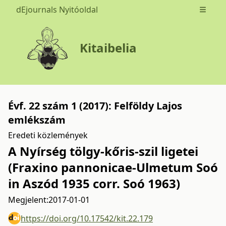
dEjournals Nyitóoldal
Open m
Kitaibelia
Évf. 22 szám 1 (2017): Felföldy Lajos
emlékszám
Eredeti közlemények
A Nyírség tölgy-kőris-szil ligetei
(Fraxino pannonicae-Ulmetum Soó
in Aszód 1935 corr. Soó 1963)
Megjelent:
2017-01-01
https://doi.org/10.17542/kit.22.179