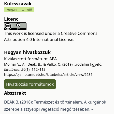
Kulcsszavak
kurgán
temető
Licenc
This work is licensed under a
Creative Commons
Attribution 4.0 International License
.
Hogyan hivatkozzuk
Kiválasztott formátum:
APA
Molnár V., A., Deák, B., & Valkó, O. (2019). Irodalmi figyelő.
Kitaibelia
,
24
(1), 112–113.
https://ojs.lib.unideb.hu/kitaibelia/article/view/6231
Hivatkozási formátumok
Absztrakt
DEÁK B. (2018): Természet és történelem. A kurgánok
szerepe a sztyeppi vegetáció megőrzésében. –