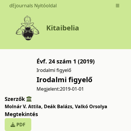
dEjournals Nyitóoldal
Open m
Kitaibelia
Évf. 24 szám 1 (2019)
Irodalmi figyelő
Irodalmi figyelő
Megjelent:
2019-01-01
Szerzők
Molnár V. Attila
,
Deák Balázs
,
Valkó Orsolya
Megtekintés
PDF