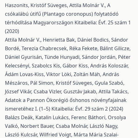
Haszonits, Kristóf Süveges, Attila Molnár V.,
A
csókalábú útifű (Plantago coronopus) folytatódó
térhódítása Magyarországon
Kitaibelia: Évf. 25 szám 1
(2020)
Attila Molnár V., Henrietta Bak, Dániel Bodics, Sándor
Bordé, Terezia Chabrecsek, Réka Fekete, Bálint Gilicze,
Dániel Gyurisán, Tünde Hunyadi, Sándor Jordán, Péter
Kelecsényi, Szabolcs Kis, Gábor Kiss, András Koloszár,
Ádám Lovas-Kiss, Viktor Löki, Zoltán Mäh, András
Mészáros, Pál Simon, Kristóf Süveges, Gyula Szabó,
József Vikár, Csaba Vizler, Gusztáv Jakab, Attila Takács,
Adatok a Pannon Ökorégió őshonos növényfajainak
ismeretéhez I. (1–5)
Kitaibelia: Évf. 29 szám 2 (2024)
Balázs Deák, Katalin Lukács, Ferenc Báthori, Orsolya
Valkó, Norbert Bauer, Csaba Molnár, László Nagy,
László Kulcsár, Wilfried Voigt, Márta Mária Szalai-