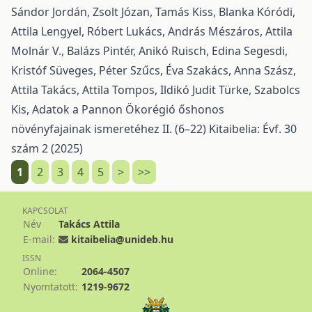
Sándor Jordán, Zsolt Józan, Tamás Kiss, Blanka Kóródi,
Attila Lengyel, Róbert Lukács, András Mészáros, Attila
Molnár V., Balázs Pintér, Anikó Ruisch, Edina Segesdi,
Kristóf Süveges, Péter Szűcs, Éva Szakács, Anna Szász,
Attila Takács, Attila Tompos, Ildikó Judit Türke, Szabolcs
Kis,
Adatok a Pannon Ökorégió őshonos
növényfajainak ismeretéhez II. (6–22)
Kitaibelia: Évf. 30
szám 2 (2025)
1
2
3
4
5
>
>>
KAPCSOLAT
Név
Takács Attila
E-mail:
kitaibelia@unideb.hu
ISSN
Online:
2064-4507
Nyomtatott:
1219-9672