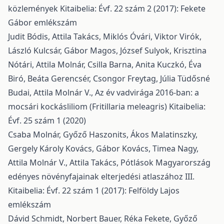
közlemények
Kitaibelia: Évf. 22 szám 2 (2017): Fekete
Gábor emlékszám
Judit Bódis, Attila Takács, Miklós Óvári, Viktor Virók,
László Kulcsár, Gábor Magos, József Sulyok, Krisztina
Nótári, Attila Molnár, Csilla Barna, Anita Kuczkó, Éva
Biró, Beáta Gerencsér, Csongor Freytag, Júlia Tüdősné
Budai, Attila Molnár V.,
Az év vadvirága 2016-ban: a
mocsári kockásliliom (Fritillaria meleagris)
Kitaibelia:
Évf. 25 szám 1 (2020)
Csaba Molnár, Győző Haszonits, Ákos Malatinszky,
Gergely Károly Kovács, Gábor Kovács, Timea Nagy,
Attila Molnár V., Attila Takács,
Pótlások Magyarország
edényes növényfajainak elterjedési atlaszához III.
Kitaibelia: Évf. 22 szám 1 (2017): Felföldy Lajos
emlékszám
Dávid Schmidt, Norbert Bauer, Réka Fekete, Győző