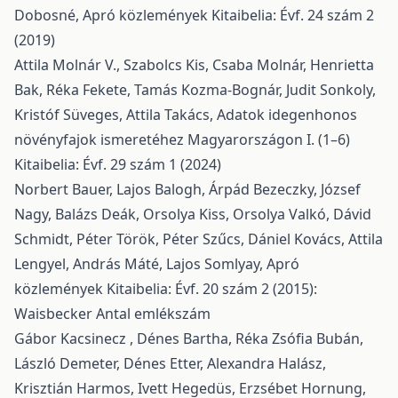
Dobosné,
Apró közlemények
Kitaibelia: Évf. 24 szám 2
(2019)
Attila Molnár V., Szabolcs Kis, Csaba Molnár, Henrietta
Bak, Réka Fekete, Tamás Kozma-Bognár, Judit Sonkoly,
Kristóf Süveges, Attila Takács,
Adatok idegenhonos
növényfajok ismeretéhez Magyarországon I. (1–6)
Kitaibelia: Évf. 29 szám 1 (2024)
Norbert Bauer, Lajos Balogh, Árpád Bezeczky, József
Nagy, Balázs Deák, Orsolya Kiss, Orsolya Valkó, Dávid
Schmidt, Péter Török, Péter Szűcs, Dániel Kovács, Attila
Lengyel, András Máté, Lajos Somlyay,
Apró
közlemények
Kitaibelia: Évf. 20 szám 2 (2015):
Waisbecker Antal emlékszám
Gábor Kacsinecz , Dénes Bartha, Réka Zsófia Bubán,
László Demeter, Dénes Etter, Alexandra Halász,
Krisztián Harmos, Ivett Hegedüs, Erzsébet Hornung,