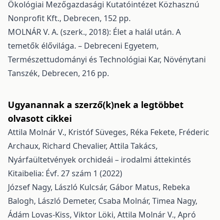
Ökológiai Mezőgazdasági Kutatóintézet Közhasznú
Nonprofit Kft., Debrecen, 152 pp.
MOLNÁR V. A. (szerk., 2018): Élet a halál után. A
temetők élővilága. – Debreceni Egyetem,
Természettudományi és Technológiai Kar, Növénytani
Tanszék, Debrecen, 216 pp.
Ugyanannak a szerző(k)nek a legtöbbet
olvasott cikkei
Attila Molnár V., Kristóf Süveges, Réka Fekete, Fréderic
Archaux, Richard Chevalier, Attila Takács,
Nyárfaültetvények orchideái – irodalmi áttekintés
Kitaibelia: Évf. 27 szám 1 (2022)
József Nagy, László Kulcsár, Gábor Matus, Rebeka
Balogh, László Demeter, Csaba Molnár, Timea Nagy,
Ádám Lovas-Kiss, Viktor Löki, Attila Molnár V.,
Apró