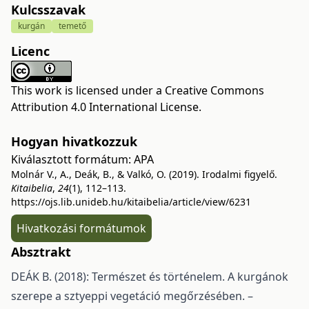
Kulcsszavak
kurgán
temető
Licenc
This work is licensed under a
Creative Commons
Attribution 4.0 International License
.
Hogyan hivatkozzuk
Kiválasztott formátum:
APA
Molnár V., A., Deák, B., & Valkó, O. (2019). Irodalmi figyelő.
Kitaibelia
,
24
(1), 112–113.
https://ojs.lib.unideb.hu/kitaibelia/article/view/6231
Hivatkozási formátumok
Absztrakt
DEÁK B. (2018): Természet és történelem. A kurgánok
szerepe a sztyeppi vegetáció megőrzésében. –