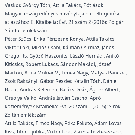
Vaskor, György Tóth, Attila Takács,
Pótlások
Magyarország edényes növényfajainak elterjedési
atlaszához II.
Kitaibelia: Évf. 21 szám 2 (2016): Polgár
Sándor emlékszám
Péter Szűcs, Erika Pénzesné Kónya, Attila Takács,
Viktor Löki, Miklós Csábi, Kálmán Csirmaz, János
Gregorits, Győző Haszonits, László Hernádi, Anikó
Kiticsics, Róbert Lukács, Sándor Makádi, József
Marton, Attila Molnár V., Timea Nagy, Mátyás Pánczél,
Zsolt Raksányi, Gábor Reszler, Katalin Tóth, Dániel
Babai, András Kelemen, Balázs Deák, Ágnes Albert,
Orsolya Valkó, András István Csathó,
Apró
közlemények
Kitaibelia: Évf. 20 szám 1 (2015): Siroki
Zoltán emlékszám
Attila Takács, Timea Nagy, Réka Fekete, Ádám Lovas-
Kiss, Tibor Ljubka, Viktor Löki, Zsuzsa Lisztes-Szabó,