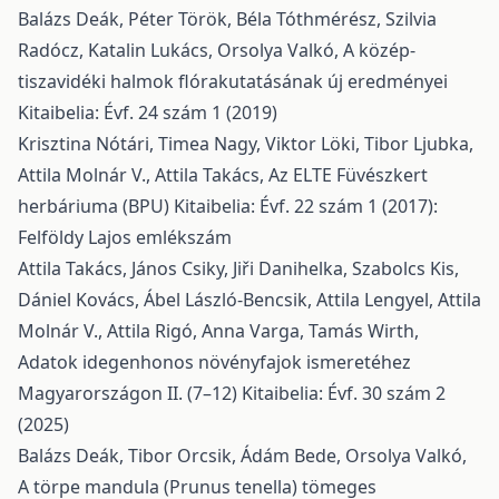
Balázs Deák, Péter Török, Béla Tóthmérész, Szilvia
Radócz, Katalin Lukács, Orsolya Valkó,
A közép-
tiszavidéki halmok flórakutatásának új eredményei
Kitaibelia: Évf. 24 szám 1 (2019)
Krisztina Nótári, Timea Nagy, Viktor Löki, Tibor Ljubka,
Attila Molnár V., Attila Takács,
Az ELTE Füvészkert
herbáriuma (BPU)
Kitaibelia: Évf. 22 szám 1 (2017):
Felföldy Lajos emlékszám
Attila Takács, János Csiky, Jiři Danihelka, Szabolcs Kis,
Dániel Kovács, Ábel László-Bencsik, Attila Lengyel, Attila
Molnár V., Attila Rigó, Anna Varga, Tamás Wirth,
Adatok idegenhonos növényfajok ismeretéhez
Magyarországon II. (7–12)
Kitaibelia: Évf. 30 szám 2
(2025)
Balázs Deák, Tibor Orcsik, Ádám Bede, Orsolya Valkó,
A törpe mandula (Prunus tenella) tömeges