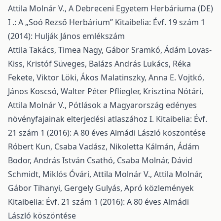
Attila Molnár V.,
A Debreceni Egyetem Herbáriuma (DE)
I .: A „Soó Rezső Herbárium”
Kitaibelia: Évf. 19 szám 1
(2014): Hulják János emlékszám
Attila Takács, Timea Nagy, Gábor Sramkó, Ádám Lovas-
Kiss, Kristóf Süveges, Balázs András Lukács, Réka
Fekete, Viktor Löki, Ákos Malatinszky, Anna E. Vojtkó,
János Koscsó, Walter Péter Pfliegler, Krisztina Nótári,
Attila Molnár V.,
Pótlások a Magyarország edényes
növényfajainak elterjedési atlaszához I.
Kitaibelia: Évf.
21 szám 1 (2016): A 80 éves Almádi László köszöntése
Róbert Kun, Csaba Vadász, Nikoletta Kálmán, Ádám
Bodor, András István Csathó, Csaba Molnár, Dávid
Schmidt, Miklós Óvári, Attila Molnár V., Attila Molnár,
Gábor Tihanyi, Gergely Gulyás,
Apró közlemények
Kitaibelia: Évf. 21 szám 1 (2016): A 80 éves Almádi
László köszöntése