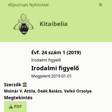
dEjournals Nyitóoldal
Open m
Kitaibelia
Évf. 24 szám 1 (2019)
Irodalmi figyelő
Irodalmi figyelő
Megjelent:
2019-01-01
Szerzők
Molnár V. Attila
,
Deák Balázs
,
Valkó Orsolya
Megtekintés
PDF