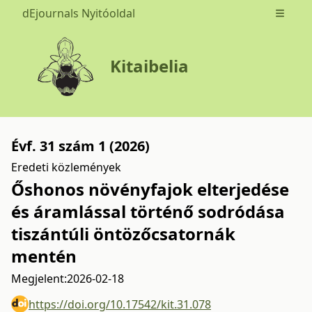
dEjournals Nyitóoldal
Open m
Kitaibelia
Évf. 31 szám 1 (2026)
Eredeti közlemények
Őshonos növényfajok elterjedése
és áramlással történő sodródása
tiszántúli öntözőcsatornák
mentén
Megjelent:
2026-02-18
https://doi.org/10.17542/kit.31.078