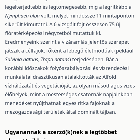
legelterjedtebb és legtömegesebb, míg a legritkább a
Nymphaea alba
volt, melyet mindös­sze 11 mintaponton
sikerült kimutatni. A 6 vizsgált fajt összesen 75 új
flóratérképezési négyzetből mutattuk ki.
Eredményeink szerint a vízáramlás jelentős szerepet
játszik a célfajok, főként a lebe­gő életmódúak (például
Salvinia natans, Trapa natans
) terjedésében. Bár a
korábbi időszakok folyósza­bályozási és vízrendezési
munkálatai drasztikusan átalakították az Alföld
vízhálózatát és vegetációját, az olyan másodlagos vizes
élőhelyek, mint a mesterséges csatornák napjainkban
menedéket nyújthat­nak egyes ritka fajoknak a
mezőgazdasági területek által dominált tájban.
Ugyanannak a szerző(k)nek a legtöbbet