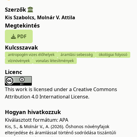
Szerzők
Kis Szabolcs
,
Molnár V. Attila
Megtekintés
PDF
Kulcsszavak
antropogén vizes élőhelyek
áramlási sebesség
ökológiai folyosó
vízinövények
vonalas létesítmények
Licenc
This work is licensed under a
Creative Commons
Attribution 4.0 International License
.
Hogyan hivatkozzuk
Kiválasztott formátum:
APA
Kis, S., & Molnár V., A. (2026). Őshonos növényfajok
elterjedése és áramlással történő sodródása tiszántúli