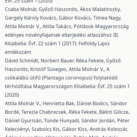
Évf. 25 szám 1 (2020)
Csaba Molnár, Győző Haszonits, Ákos Malatinszky,
Gergely Károly Kovács, Gábor Kovács, Timea Nagy,
Attila Molnár V., Attila Takács,
Pótlások Magyarország
edényes növényfajainak elterjedési atlaszához III.
Kitaibelia: Évf. 22 szám 1 (2017): Felföldy Lajos
emlékszám
Dávid Schmidt, Norbert Bauer, Réka Fekete, Győző
Haszonits, Kristóf Süveges, Attila Molnár V.,
A
csókalábú útifű (Plantago coronopus) folytatódó
térhódítása Magyarországon
Kitaibelia: Évf. 25 szám 1
(2020)
Attila Molnár V., Henrietta Bak, Dániel Bodics, Sándor
Bordé, Terezia Chabrecsek, Réka Fekete, Bálint Gilicze,
Dániel Gyurisán, Tünde Hunyadi, Sándor Jordán, Péter
Kelecsényi, Szabolcs Kis, Gábor Kiss, András Koloszár,