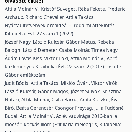
olvasott cikkei
Attila Molnár V., Kristóf Süveges, Réka Fekete, Fréderic
Archaux, Richard Chevalier, Attila Takács,
Nyárfaültetvények orchideái – irodalmi áttekintés
Kitaibelia: Évf. 27 szám 1 (2022)
József Nagy, László Kulcsár, Gábor Matus, Rebeka
Balogh, László Demeter, Csaba Molnár, Timea Nagy,
Ádám Lovas-Kiss, Viktor Löki, Attila Molnár V.,
Apró
közlemények
Kitaibelia: Évf. 22 szám 2 (2017): Fekete
Gábor emlékszám
Judit Bódis, Attila Takács, Miklós Óvári, Viktor Virók,
László Kulcsár, Gábor Magos, József Sulyok, Krisztina
Nótári, Attila Molnár, Csilla Barna, Anita Kuczkó, Éva
Biró, Beáta Gerencsér, Csongor Freytag, Júlia Tüdősné
Budai, Attila Molnár V.,
Az év vadvirága 2016-ban: a
mocsári kockásliliom (Fritillaria meleagris)
Kitaibelia: