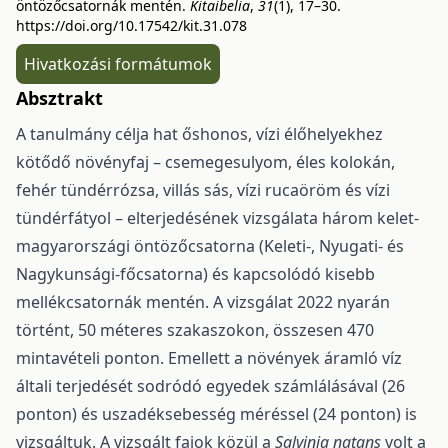
öntözőcsatornák mentén.
Kitaibelia
,
31
(1), 17–30.
https://doi.org/10.17542/kit.31.078
Hivatkozási formátumok
Absztrakt
A tanulmány célja hat őshonos, vízi élőhelyekhez
kötődő növényfaj – csemegesulyom, éles kolokán,
fehér tündérrózsa, villás sás, vízi rucaöröm és vízi
tündérfátyol – elterjedésének vizsgálata három kelet-
magyarországi öntözőcsatorna (Keleti-, Nyugati- és
Nagykunsági-főcsatorna) és kapcsoló­dó kisebb
mellékcsatornák mentén. A vizsgálat 2022 nyarán
történt, 50 méteres szakaszokon, összesen 470
mintavételi ponton. Emellett a növények áramló víz
általi terjedését sodródó egyedek számlálásá­val (26
ponton) és uszadéksebesség méréssel (24 ponton) is
vizsgáltuk. A vizsgált fajok közül a
Salvinia natans
volt a