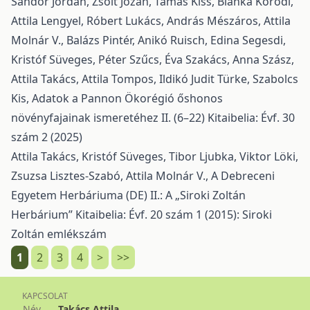
Sándor Jordán, Zsolt Józan, Tamás Kiss, Blanka Kóródi,
Attila Lengyel, Róbert Lukács, András Mészáros, Attila
Molnár V., Balázs Pintér, Anikó Ruisch, Edina Segesdi,
Kristóf Süveges, Péter Szűcs, Éva Szakács, Anna Szász,
Attila Takács, Attila Tompos, Ildikó Judit Türke, Szabolcs
Kis,
Adatok a Pannon Ökorégió őshonos
növényfajainak ismeretéhez II. (6–22)
Kitaibelia: Évf. 30
szám 2 (2025)
Attila Takács, Kristóf Süveges, Tibor Ljubka, Viktor Löki,
Zsuzsa Lisztes-Szabó, Attila Molnár V.,
A Debreceni
Egyetem Herbáriuma (DE) II.: A „Siroki Zoltán
Herbárium”
Kitaibelia: Évf. 20 szám 1 (2015): Siroki
Zoltán emlékszám
1
2
3
4
>
>>
KAPCSOLAT
Név
Takács Attila