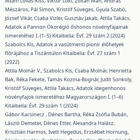
Ádám Lovas-Kiss, Viktor Löki, Zoltán Mäh, András
Mészáros, Pál Simon, Kristóf Süveges, Gyula Szabó,
József Vikár, Csaba Vizler, Gusztáv Jakab, Attila Takács,
Adatok a Pannon Ökorégió őshonos növényfajainak
ismeretéhez I. (1–5)
Kitaibelia: Évf. 29 szám 2 (2024)
Szabolcs Kis,
Adatok a vasútmenti pionír élőhelyek
flórájához a Tiszántúlon
Kitaibelia: Évf. 27 szám 1
(2022)
Attila Molnár V., Szabolcs Kis, Csaba Molnár, Henrietta
Bak, Réka Fekete, Tamás Kozma-Bognár, Judit Sonkoly,
Kristóf Süveges, Attila Takács,
Adatok idegenhonos
növényfajok ismeretéhez Magyarországon I. (1–6)
Kitaibelia: Évf. 29 szám 1 (2024)
Gábor Kacsinecz , Dénes Bartha, Réka Zsófia Bubán,
László Demeter, Dénes Etter, Alexandra Halász,
Krisztián Harmos, Ivett Hegedüs, Erzsébet Hornung,