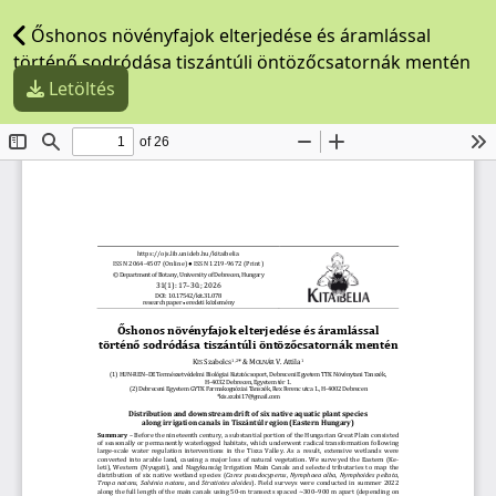
Őshonos növényfajok elterjedése és áramlással
történő sodródása tiszántúli öntözőcsatornák mentén
Letöltés