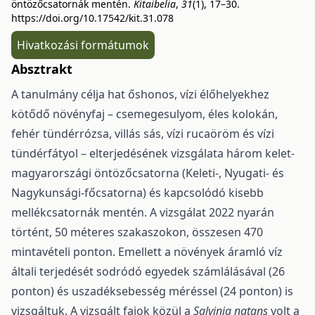
öntözőcsatornák mentén.
Kitaibelia
,
31
(1), 17–30.
https://doi.org/10.17542/kit.31.078
Hivatkozási formátumok
Absztrakt
A tanulmány célja hat őshonos, vízi élőhelyekhez
kötődő növényfaj – csemegesulyom, éles kolokán,
fehér tündérrózsa, villás sás, vízi rucaöröm és vízi
tündérfátyol – elterjedésének vizsgálata három kelet-
magyarországi öntözőcsatorna (Keleti-, Nyugati- és
Nagykunsági-főcsatorna) és kapcsoló­dó kisebb
mellékcsatornák mentén. A vizsgálat 2022 nyarán
történt, 50 méteres szakaszokon, összesen 470
mintavételi ponton. Emellett a növények áramló víz
általi terjedését sodródó egyedek számlálásá­val (26
ponton) és uszadéksebesség méréssel (24 ponton) is
vizsgáltuk. A vizsgált fajok közül a
Salvinia natans
volt a