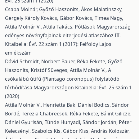
Évf. 25 szám 1 (2020)
Csaba Molnár, Győző Haszonits, Ákos Malatinszky,
Gergely Károly Kovács, Gábor Kovács, Timea Nagy,
Attila Molnár V., Attila Takács,
Pótlások Magyarország
edényes növényfajainak elterjedési atlaszához III.
Kitaibelia: Évf. 22 szám 1 (2017): Felföldy Lajos
emlékszám
Dávid Schmidt, Norbert Bauer, Réka Fekete, Győző
Haszonits, Kristóf Süveges, Attila Molnár V.,
A
csókalábú útifű (Plantago coronopus) folytatódó
térhódítása Magyarországon
Kitaibelia: Évf. 25 szám 1
(2020)
Attila Molnár V., Henrietta Bak, Dániel Bodics, Sándor
Bordé, Terezia Chabrecsek, Réka Fekete, Bálint Gilicze,
Dániel Gyurisán, Tünde Hunyadi, Sándor Jordán, Péter
Kelecsényi, Szabolcs Kis, Gábor Kiss, András Koloszár,