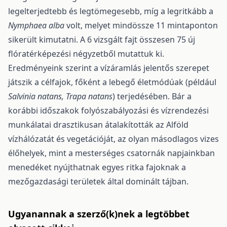
legelterjedtebb és legtömegesebb, míg a legritkább a
Nymphaea alba
volt, melyet mindös­sze 11 mintaponton
sikerült kimutatni. A 6 vizsgált fajt összesen 75 új
flóratérképezési négyzetből mutattuk ki.
Eredményeink szerint a vízáramlás jelentős szerepet
játszik a célfajok, főként a lebe­gő életmódúak (például
Salvinia natans, Trapa natans
) terjedésében. Bár a
korábbi időszakok folyósza­bályozási és vízrendezési
munkálatai drasztikusan átalakították az Alföld
vízhálózatát és vegetációját, az olyan másodlagos vizes
élőhelyek, mint a mesterséges csatornák napjainkban
menedéket nyújthat­nak egyes ritka fajoknak a
mezőgazdasági területek által dominált tájban.
Ugyanannak a szerző(k)nek a legtöbbet