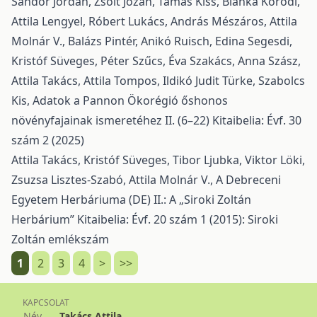
Sándor Jordán, Zsolt Józan, Tamás Kiss, Blanka Kóródi,
Attila Lengyel, Róbert Lukács, András Mészáros, Attila
Molnár V., Balázs Pintér, Anikó Ruisch, Edina Segesdi,
Kristóf Süveges, Péter Szűcs, Éva Szakács, Anna Szász,
Attila Takács, Attila Tompos, Ildikó Judit Türke, Szabolcs
Kis,
Adatok a Pannon Ökorégió őshonos
növényfajainak ismeretéhez II. (6–22)
Kitaibelia: Évf. 30
szám 2 (2025)
Attila Takács, Kristóf Süveges, Tibor Ljubka, Viktor Löki,
Zsuzsa Lisztes-Szabó, Attila Molnár V.,
A Debreceni
Egyetem Herbáriuma (DE) II.: A „Siroki Zoltán
Herbárium”
Kitaibelia: Évf. 20 szám 1 (2015): Siroki
Zoltán emlékszám
1
2
3
4
>
>>
KAPCSOLAT
Név
Takács Attila