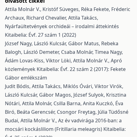
olvasott cikkei
Attila Molnár V., Kristóf Süveges, Réka Fekete, Fréderic
Archaux, Richard Chevalier, Attila Takács,
Nyárfaültetvények orchideái – irodalmi áttekintés
Kitaibelia: Évf. 27 szám 1 (2022)
József Nagy, László Kulcsár, Gábor Matus, Rebeka
Balogh, László Demeter, Csaba Molnár, Timea Nagy,
Ádám Lovas-Kiss, Viktor Löki, Attila Molnár V.,
Apró
közlemények
Kitaibelia: Évf. 22 szám 2 (2017): Fekete
Gábor emlékszám
Judit Bódis, Attila Takács, Miklós Óvári, Viktor Virók,
László Kulcsár, Gábor Magos, József Sulyok, Krisztina
Nótári, Attila Molnár, Csilla Barna, Anita Kuczkó, Éva
Biró, Beáta Gerencsér, Csongor Freytag, Júlia Tüdősné
Budai, Attila Molnár V.,
Az év vadvirága 2016-ban: a
mocsári kockásliliom (Fritillaria meleagris)
Kitaibelia: