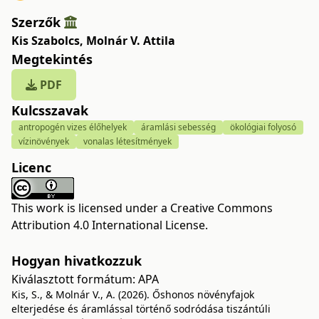
Szerzők
Kis Szabolcs
,
Molnár V. Attila
Megtekintés
PDF
Kulcsszavak
antropogén vizes élőhelyek
áramlási sebesség
ökológiai folyosó
vízinövények
vonalas létesítmények
Licenc
This work is licensed under a
Creative Commons
Attribution 4.0 International License
.
Hogyan hivatkozzuk
Kiválasztott formátum:
APA
Kis, S., & Molnár V., A. (2026). Őshonos növényfajok
elterjedése és áramlással történő sodródása tiszántúli