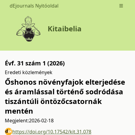
dEjournals Nyitóoldal
Open m
Kitaibelia
Évf. 31 szám 1 (2026)
Eredeti közlemények
Őshonos növényfajok elterjedése
és áramlással történő sodródása
tiszántúli öntözőcsatornák
mentén
Megjelent:
2026-02-18
https://doi.org/10.17542/kit.31.078