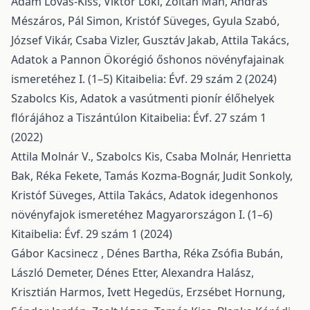
Ádám Lovas-Kiss, Viktor Löki, Zoltán Mäh, András
Mészáros, Pál Simon, Kristóf Süveges, Gyula Szabó,
József Vikár, Csaba Vizler, Gusztáv Jakab, Attila Takács,
Adatok a Pannon Ökorégió őshonos növényfajainak
ismeretéhez I. (1–5)
Kitaibelia: Évf. 29 szám 2 (2024)
Szabolcs Kis,
Adatok a vasútmenti pionír élőhelyek
flórájához a Tiszántúlon
Kitaibelia: Évf. 27 szám 1
(2022)
Attila Molnár V., Szabolcs Kis, Csaba Molnár, Henrietta
Bak, Réka Fekete, Tamás Kozma-Bognár, Judit Sonkoly,
Kristóf Süveges, Attila Takács,
Adatok idegenhonos
növényfajok ismeretéhez Magyarországon I. (1–6)
Kitaibelia: Évf. 29 szám 1 (2024)
Gábor Kacsinecz , Dénes Bartha, Réka Zsófia Bubán,
László Demeter, Dénes Etter, Alexandra Halász,
Krisztián Harmos, Ivett Hegedüs, Erzsébet Hornung,