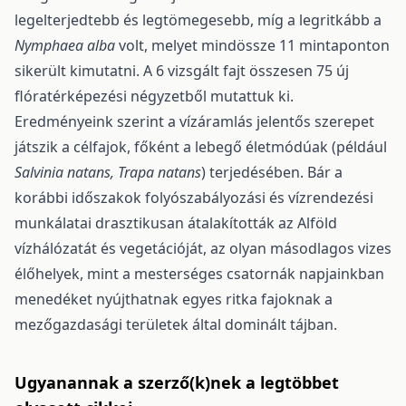
legelterjedtebb és legtömegesebb, míg a legritkább a
Nymphaea alba
volt, melyet mindös­sze 11 mintaponton
sikerült kimutatni. A 6 vizsgált fajt összesen 75 új
flóratérképezési négyzetből mutattuk ki.
Eredményeink szerint a vízáramlás jelentős szerepet
játszik a célfajok, főként a lebe­gő életmódúak (például
Salvinia natans, Trapa natans
) terjedésében. Bár a
korábbi időszakok folyósza­bályozási és vízrendezési
munkálatai drasztikusan átalakították az Alföld
vízhálózatát és vegetációját, az olyan másodlagos vizes
élőhelyek, mint a mesterséges csatornák napjainkban
menedéket nyújthat­nak egyes ritka fajoknak a
mezőgazdasági területek által dominált tájban.
Ugyanannak a szerző(k)nek a legtöbbet