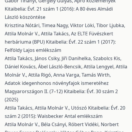
Gábor Tihanyi, Gergely Gulyás,
Apró közlemények
Kitaibelia: Évf. 21 szám 1 (2016): A 80 éves Almádi
László köszöntése
Krisztina Nótári, Timea Nagy, Viktor Löki, Tibor Ljubka,
Attila Molnár V., Attila Takács,
Az ELTE Füvészkert
herbáriuma (BPU)
Kitaibelia: Évf. 22 szám 1 (2017):
Felföldy Lajos emlékszám
Attila Takács, János Csiky, Jiři Danihelka, Szabolcs Kis,
Dániel Kovács, Ábel László-Bencsik, Attila Lengyel, Attila
Molnár V., Attila Rigó, Anna Varga, Tamás Wirth,
Adatok idegenhonos növényfajok ismeretéhez
Magyarországon II. (7–12)
Kitaibelia: Évf. 30 szám 2
(2025)
Attila Takács, Attila Molnár V.,
Utószó
Kitaibelia: Évf. 20
szám 2 (2015): Waisbecker Antal emlékszám
Attila Molnár V., Béla Csányi, Róbert Vidéki, Norbert