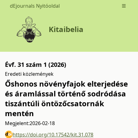
dEjournals Nyitóoldal
Open m
Kitaibelia
Évf. 31 szám 1 (2026)
Eredeti közlemények
Őshonos növényfajok elterjedése
és áramlással történő sodródása
tiszántúli öntözőcsatornák
mentén
Megjelent:
2026-02-18
https://doi.org/10.17542/kit.31.078