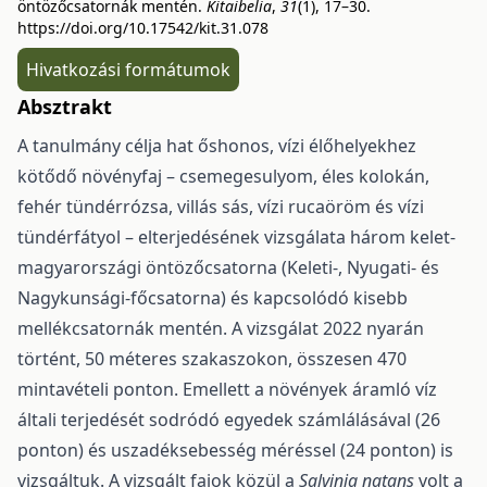
öntözőcsatornák mentén.
Kitaibelia
,
31
(1), 17–30.
https://doi.org/10.17542/kit.31.078
Hivatkozási formátumok
Absztrakt
A tanulmány célja hat őshonos, vízi élőhelyekhez
kötődő növényfaj – csemegesulyom, éles kolokán,
fehér tündérrózsa, villás sás, vízi rucaöröm és vízi
tündérfátyol – elterjedésének vizsgálata három kelet-
magyarországi öntözőcsatorna (Keleti-, Nyugati- és
Nagykunsági-főcsatorna) és kapcsoló­dó kisebb
mellékcsatornák mentén. A vizsgálat 2022 nyarán
történt, 50 méteres szakaszokon, összesen 470
mintavételi ponton. Emellett a növények áramló víz
általi terjedését sodródó egyedek számlálásá­val (26
ponton) és uszadéksebesség méréssel (24 ponton) is
vizsgáltuk. A vizsgált fajok közül a
Salvinia natans
volt a