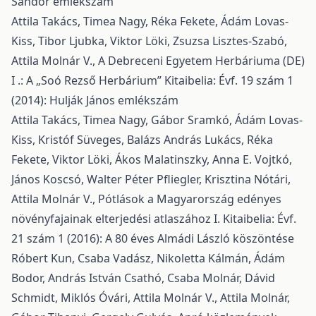
Sándor emlékszám
Attila Takács, Timea Nagy, Réka Fekete, Ádám Lovas-
Kiss, Tibor Ljubka, Viktor Löki, Zsuzsa Lisztes-Szabó,
Attila Molnár V.,
A Debreceni Egyetem Herbáriuma (DE)
I .: A „Soó Rezső Herbárium”
Kitaibelia: Évf. 19 szám 1
(2014): Hulják János emlékszám
Attila Takács, Timea Nagy, Gábor Sramkó, Ádám Lovas-
Kiss, Kristóf Süveges, Balázs András Lukács, Réka
Fekete, Viktor Löki, Ákos Malatinszky, Anna E. Vojtkó,
János Koscsó, Walter Péter Pfliegler, Krisztina Nótári,
Attila Molnár V.,
Pótlások a Magyarország edényes
növényfajainak elterjedési atlaszához I.
Kitaibelia: Évf.
21 szám 1 (2016): A 80 éves Almádi László köszöntése
Róbert Kun, Csaba Vadász, Nikoletta Kálmán, Ádám
Bodor, András István Csathó, Csaba Molnár, Dávid
Schmidt, Miklós Óvári, Attila Molnár V., Attila Molnár,