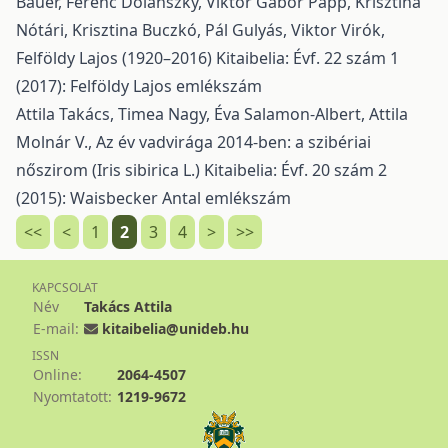
Bauer, Ferenc Dolánszky, Viktor Gábor Papp, Krisztina
Nótári, Krisztina Buczkó, Pál Gulyás, Viktor Virók,
Felföldy Lajos (1920–2016)
Kitaibelia: Évf. 22 szám 1
(2017): Felföldy Lajos emlékszám
Attila Takács, Timea Nagy, Éva Salamon-Albert, Attila
Molnár V.,
Az év vadvirága 2014-ben: a szibériai
nőszirom (Iris sibirica L.)
Kitaibelia: Évf. 20 szám 2
(2015): Waisbecker Antal emlékszám
<<
<
1
2
3
4
>
>>
KAPCSOLAT
Név
Takács Attila
E-mail:
kitaibelia@unideb.hu
ISSN
Online:
2064-4507
Nyomtatott:
1219-9672