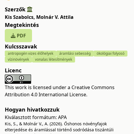
Szerzők
Kis Szabolcs
,
Molnár V. Attila
Megtekintés
PDF
Kulcsszavak
antropogén vizes élőhelyek
áramlási sebesség
ökológiai folyosó
vízinövények
vonalas létesítmények
Licenc
This work is licensed under a
Creative Commons
Attribution 4.0 International License
.
Hogyan hivatkozzuk
Kiválasztott formátum:
APA
Kis, S., & Molnár V., A. (2026). Őshonos növényfajok
elterjedése és áramlással történő sodródása tiszántúli