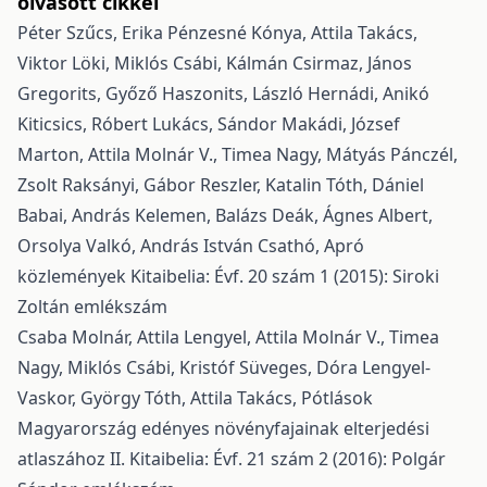
olvasott cikkei
Péter Szűcs, Erika Pénzesné Kónya, Attila Takács,
Viktor Löki, Miklós Csábi, Kálmán Csirmaz, János
Gregorits, Győző Haszonits, László Hernádi, Anikó
Kiticsics, Róbert Lukács, Sándor Makádi, József
Marton, Attila Molnár V., Timea Nagy, Mátyás Pánczél,
Zsolt Raksányi, Gábor Reszler, Katalin Tóth, Dániel
Babai, András Kelemen, Balázs Deák, Ágnes Albert,
Orsolya Valkó, András István Csathó,
Apró
közlemények
Kitaibelia: Évf. 20 szám 1 (2015): Siroki
Zoltán emlékszám
Csaba Molnár, Attila Lengyel, Attila Molnár V., Timea
Nagy, Miklós Csábi, Kristóf Süveges, Dóra Lengyel-
Vaskor, György Tóth, Attila Takács,
Pótlások
Magyarország edényes növényfajainak elterjedési
atlaszához II.
Kitaibelia: Évf. 21 szám 2 (2016): Polgár