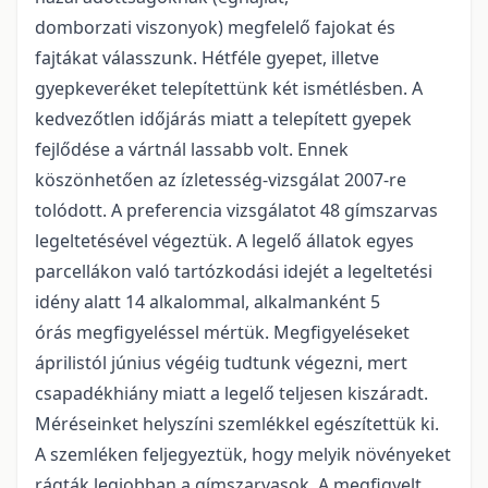
domborzati viszonyok) megfelelő fajokat és
fajtákat válasszunk. Hétféle gyepet, illetve
gyepkeveréket telepítettünk két ismétlésben. A
kedvezőtlen időjárás miatt a telepített gyepek
fejlődése a vártnál lassabb volt. Ennek
köszönhetően az ízletesség-vizsgálat 2007-re
tolódott. A preferencia vizsgálatot 48 gímszarvas
legeltetésével végeztük. A legelő állatok egyes
parcellákon való tartózkodási idejét a legeltetési
idény alatt 14 alkalommal, alkalmanként 5
órás megfigyeléssel mértük. Megfigyeléseket
áprilistól június végéig tudtunk végezni, mert
csapadékhiány miatt a legelő teljesen kiszáradt.
Méréseinket helyszíni szemlékkel egészítettük ki.
A szemléken feljegyeztük, hogy melyik növényeket
rágták legjobban a gímszarvasok. A megfigyelt