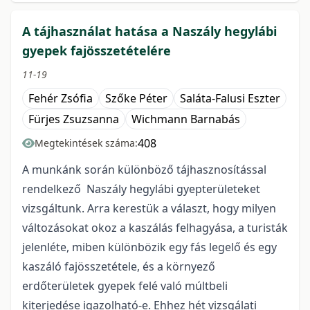
A tájhasználat hatása a Naszály hegylábi
gyepek fajösszetételére
11-19
Fehér Zsófia
Szőke Péter
Saláta-Falusi Eszter
Fürjes Zsuzsanna
Wichmann Barnabás
408
Megtekintések száma:
A munkánk során különböző tájhasznosítással
rendelkező Naszály hegylábi gyepterületeket
vizsgáltunk. Arra kerestük a választ, hogy milyen
változásokat okoz a kaszálás felhagyása, a turisták
jelenléte, miben különbözik egy fás legelő és egy
kaszáló fajösszetétele, és a környező
erdőterületek gyepek felé való múltbeli
kiterjedése igazolható-e. Ehhez hét vizsgálati