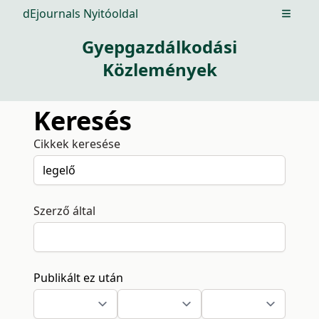
dEjournals Nyitóoldal
Open m
Gyepgazdálkodási
Közlemények
Keresés
Cikkek keresése
Szerző által
Publikált ez után