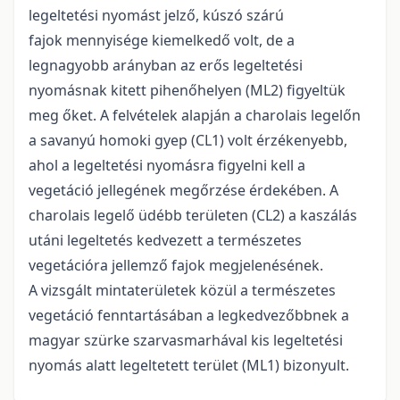
legeltetési nyomást jelző, kúszó szárú
fajok mennyisége kiemelkedő volt, de a
legnagyobb arányban az erős legeltetési
nyomásnak kitett pihenőhelyen (ML2) figyeltük
meg őket. A felvételek alapján a charolais legelőn
a savanyú homoki gyep (CL1) volt érzékenyebb,
ahol a legeltetési nyomásra figyelni kell a
vegetáció jellegének megőrzése érdekében. A
charolais legelő üdébb területen (CL2) a kaszálás
utáni legeltetés kedvezett a természetes
vegetációra jellemző fajok megjelenésének.
A vizsgált mintaterületek közül a természetes
vegetáció fenntartásában a legkedvezőbbnek a
magyar szürke szarvasmarhával kis legeltetési
nyomás alatt legeltetett terület (ML1) bizonyult.