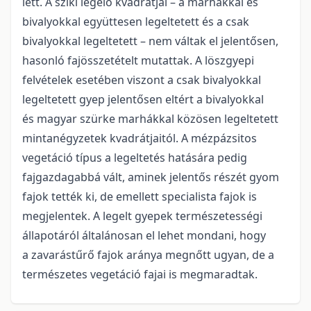
lett. A sziki legelő kvadrátjai – a marhákkal és
bivalyokkal együttesen legeltetett és a csak
bivalyokkal legeltetett – nem váltak el jelentősen,
hasonló fajösszetételt mutattak. A löszgyepi
felvételek esetében viszont a csak bivalyokkal
legeltetett gyep jelentősen eltért a bivalyokkal
és magyar szürke marhákkal közösen legeltetett
mintanégyzetek kvadrátjaitól. A mézpázsitos
vegetáció típus a legeltetés hatására pedig
fajgazdagabbá vált, aminek jelentős részét gyom
fajok tették ki, de emellett specialista fajok is
megjelentek. A legelt gyepek természetességi
állapotáról általánosan el lehet mondani, hogy
a zavarástűrő fajok aránya megnőtt ugyan, de a
természetes vegetáció fajai is megmaradtak.