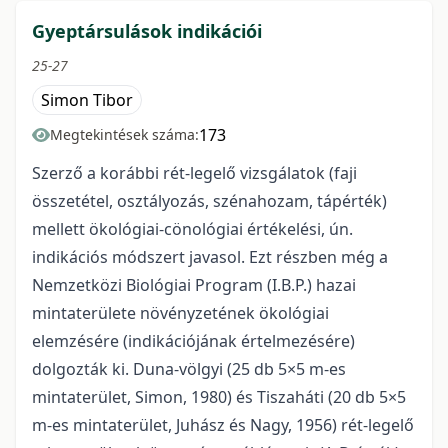
Gyeptársulások indikációi
25-27
Simon Tibor
173
Megtekintések száma:
Szerző a korábbi rét-legelő vizsgálatok (faji
összetétel, osztályozás, szénahozam, tápérték)
mellett ökológiai-cönológiai értékelési, ún.
indikációs módszert javasol. Ezt részben még a
Nemzetközi Biológiai Program (I.B.P.) hazai
mintaterülete növényzetének ökológiai
elemzésére (indikációjának értelmezésére)
dolgozták ki. Duna-völgyi (25 db 5×5 m-es
mintaterület, Simon, 1980) és Tiszaháti (20 db 5×5
m-es mintaterület, Juhász és Nagy, 1956) rét-legelő