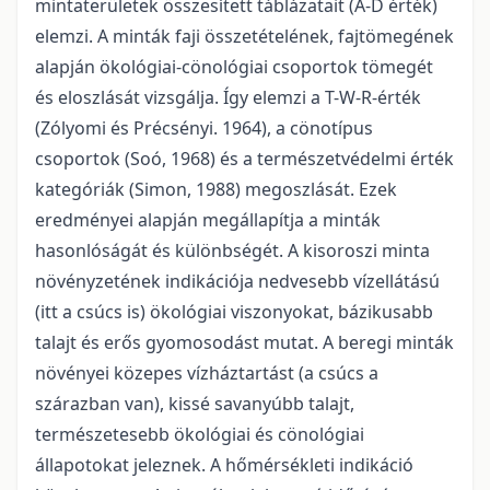
mintaterületek összesített táblázatait (A-D érték)
elemzi. A minták faji összetételének, fajtömegének
alapján ökológiai-cönológiai csoportok tömegét
és eloszlását vizsgálja. Így elemzi a T-W-R-érték
(Zólyomi és Précsényi. 1964), a cönotípus
csoportok (Soó, 1968) és a természetvédelmi érték
kategóriák (Simon, 1988) megoszlását. Ezek
eredményei alapján megállapítja a minták
hasonlóságát és különbségét. A kisoroszi minta
növényzetének indikációja nedvesebb vízellátású
(itt a csúcs is) ökológiai viszonyokat, bázikusabb
talajt és erős gyomosodást mutat. A beregi minták
növényei közepes vízháztartást (a csúcs a
szárazban van), kissé savanyúbb talajt,
természetesebb ökológiai és cönológiai
állapotokat jeleznek. A hőmérsékleti indikáció