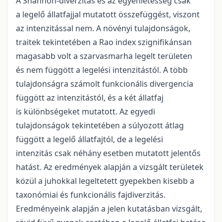
A Shannon-diverzitás és az egyenletesség csak
a legelő állatfajjal mutatott összefüggést, viszont
az intenzitással nem. A növényi tulajdonságok,
traitek tekintetében a Rao index szignifikánsan
magasabb volt a szarvasmarha legelt területen
és nem függött a legelési intenzitástól. A több
tulajdonságra számolt funkcionális divergencia
függött az intenzitástól, és a két állatfaj
is különbségeket mutatott. Az egyedi
tulajdonságok tekintetében a súlyozott átlag
függött a legelő állatfajtól, de a legelési
intenzitás csak néhány esetben mutatott jelentős
hatást. Az eredmények alapján a vizsgált területek
közül a juhokkal legeltetett gyepekben kisebb a
taxonómiai és funkcionális fajdiverzitás.
Eredményeink alapján a jelen kutatásban vizsgált,