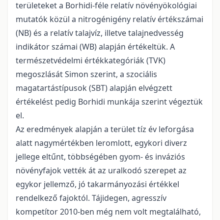
területeket a Borhidi-féle relatív növényökológiai
mutatók közül a nitrogénigény relatív értékszámai
(NB) és a relatív talajvíz, illetve talajnedvesség
indikátor számai (WB) alapján értékeltük. A
természetvédelmi értékkategóriák (TVK)
megoszlását Simon szerint, a szociális
magatartástípusok (SBT) alapján elvégzett
értékelést pedig Borhidi munkája szerint végeztük
el.
Az eredmények alapján a terület tíz év leforgása
alatt nagymértékben leromlott, egykori diverz
jellege eltűnt, többségében gyom- és inváziós
növényfajok vették át az uralkodó szerepet az
egykor jellemző, jó takarmányozási értékkel
rendelkező fajoktól. Tájidegen, agresszív
kompetítor 2010-ben még nem volt megtalálható,