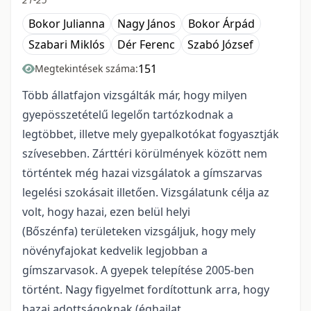
Bokor Julianna
Nagy János
Bokor Árpád
Szabari Miklós
Dér Ferenc
Szabó József
151
Megtekintések száma:
Több állatfajon vizsgálták már, hogy milyen
gyepösszetételű legelőn tartózkodnak a
legtöbbet, illetve mely gyepalkotókat fogyasztják
szívesebben. Zárttéri körülmények között nem
történtek még hazai vizsgálatok a gímszarvas
legelési szokásait illetően. Vizsgálatunk célja az
volt, hogy hazai, ezen belül helyi
(Bőszénfa) területeken vizsgáljuk, hogy mely
növényfajokat kedvelik legjobban a
gímszarvasok. A gyepek telepítése 2005-ben
történt. Nagy figyelmet fordítottunk arra, hogy
hazai adottságoknak (éghajlat,