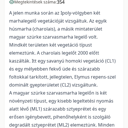
354
Megtekintések száma:
A jelen munka során az Ipoly-völgyben két
marhalegelő vegetációját vizsgáltuk. Az egyik
húsmarha (charolais), a másik mintaterület
magyar szürke szarvasmarha legelő volt.
Mindkét területen két vegetáció típust
elemeztünk. A charolais legelőt 2000 előtt
kaszálták. Itt egy savanyú homoki vegetáció (CL1)
és egy mélyebben fekvő üde és szárazabb
foltokkal tarkított, jellegtelen, Elymus repens-szel
dominált gyepterületet (CL2) vizsgáltunk.
A magyar szürke szarvasmarha legelőn is két
növényzeti típust, egy kisebb legeltetési nyomás
alatt lévő (ML1) szárazabb sztyeprétet és egy
erősen igénybevett, pihenőhelyként is szolgáló
degradált sztyeprétet (ML2) elemeztünk. Minden