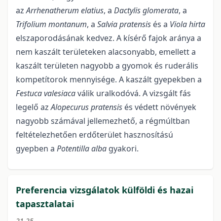
az
Arrhenatherum elatius
, a
Dactylis glomerata
, a
Trifolium montanum
, a
Salvia pratensis
és a
Viola hirta
elszaporodásának kedvez. A kísérő fajok aránya a
nem kaszált területeken alacsonyabb, emellett a
kaszált területen nagyobb a gyomok és ruderális
kompetítorok mennyisége. A kaszált gyepekben a
Festuca valesiaca
válik uralkodóvá. A vizsgált fás
legelő az
Alopecurus pratensis
és védett növények
nagyobb számával jellemezhető, a régmúltban
feltételezhetően erdőterület hasznosítású
gyepben a
Potentilla alba
gyakori.
Preferencia vizsgálatok külföldi és hazai
tapasztalatai
21-25