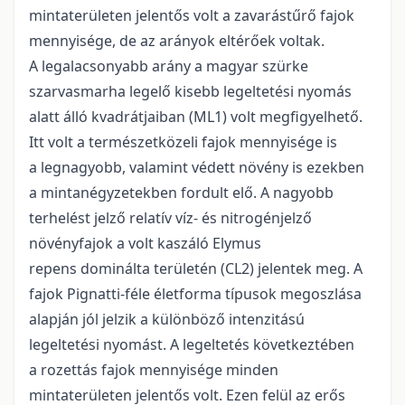
mintaterületen jelentős volt a zavarástűrő fajok
mennyisége, de az arányok eltérőek voltak.
A legalacsonyabb arány a magyar szürke
szarvasmarha legelő kisebb legeltetési nyomás
alatt álló kvadrátjaiban (ML1) volt megfigyelhető.
Itt volt a természetközeli fajok mennyisége is
a legnagyobb, valamint védett növény is ezekben
a mintanégyzetekben fordult elő. A nagyobb
terhelést jelző relatív víz- és nitrogénjelző
növényfajok a volt kaszáló Elymus
repens dominálta területén (CL2) jelentek meg. A
fajok Pignatti-féle életforma típusok megoszlása
alapján jól jelzik a különböző intenzitású
legeltetési nyomást. A legeltetés következtében
a rozettás fajok mennyisége minden
mintaterületen jelentős volt. Ezen felül az erős