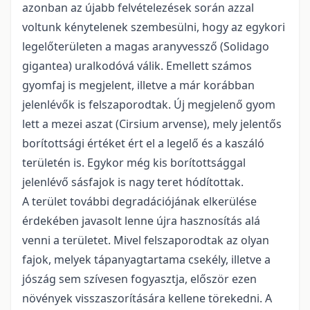
azonban az újabb felvételezések során azzal
voltunk kénytelenek szembesülni, hogy az egykori
legelőterületen a magas aranyvessző (Solidago
gigantea) uralkodóvá válik. Emellett számos
gyomfaj is megjelent, illetve a már korábban
jelenlévők is felszaporodtak. Új megjelenő gyom
lett a mezei aszat (Cirsium arvense), mely jelentős
borítottsági értéket ért el a legelő és a kaszáló
területén is. Egykor még kis borítottsággal
jelenlévő sásfajok is nagy teret hódítottak.
A terület további degradációjának elkerülése
érdekében javasolt lenne újra hasznosítás alá
venni a területet. Mivel felszaporodtak az olyan
fajok, melyek tápanyagtartama csekély, illetve a
jószág sem szívesen fogyasztja, először ezen
növények visszaszorítására kellene törekedni. A