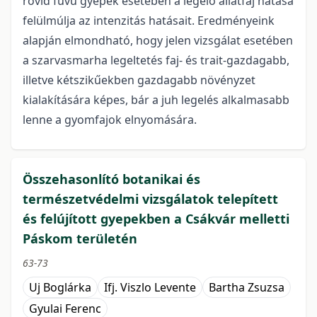
rövid füvű gyepek esetében a legelő állatfaj hatása
felülmúlja az intenzitás hatásait. Eredményeink
alapján elmondható, hogy jelen vizsgálat esetében
a szarvasmarha legeltetés faj- és trait-gazdagabb,
illetve kétszikűekben gazdagabb növényzet
kialakítására képes, bár a juh legelés alkalmasabb
lenne a gyomfajok elnyomására.
Összehasonlító botanikai és
természetvédelmi vizsgálatok telepített
és felújított gyepekben a Csákvár melletti
Páskom területén
63-73
Uj Boglárka
Ifj. Viszlo Levente
Bartha Zsuzsa
Gyulai Ferenc