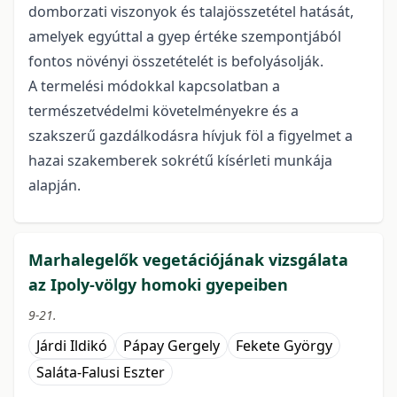
domborzati viszonyok és talajösszetétel hatását,
amelyek egyúttal a gyep értéke szempontjából
fontos növényi összetételét is befolyásolják.
A termelési módokkal kapcsolatban a
természetvédelmi követelményekre és a
szakszerű gazdálkodásra hívjuk föl a figyelmet a
hazai szakemberek sokrétű kísérleti munkája
alapján.
Marhalegelők vegetációjának vizsgálata
az Ipoly-völgy homoki gyepeiben
9-21.
Járdi Ildikó
Pápay Gergely
Fekete György
Saláta-Falusi Eszter