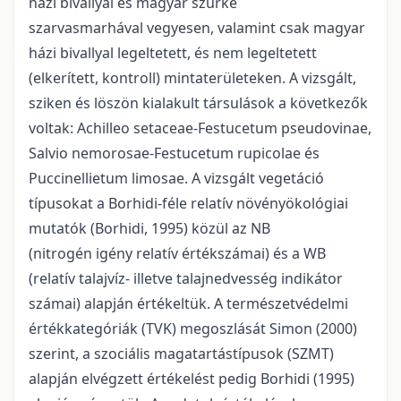
házi bivallyal és magyar szürke
szarvasmarhával vegyesen, valamint csak magyar
házi bivallyal legeltetett, és nem legeltetett
(elkerített, kontroll) mintaterületeken. A vizsgált,
sziken és löszön kialakult társulások a következők
voltak: Achilleo setaceae-Festucetum pseudovinae,
Salvio nemorosae-Festucetum rupicolae és
Puccinellietum limosae. A vizsgált vegetáció
típusokat a Borhidi-féle relatív növényökológiai
mutatók (Borhidi, 1995) közül az NB
(nitrogén igény relatív értékszámai) és a WB
(relatív talajvíz- illetve talajnedvesség indikátor
számai) alapján értékeltük. A természetvédelmi
értékkategóriák (TVK) megoszlását Simon (2000)
szerint, a szociális magatartástípusok (SZMT)
alapján elvégzett értékelést pedig Borhidi (1995)