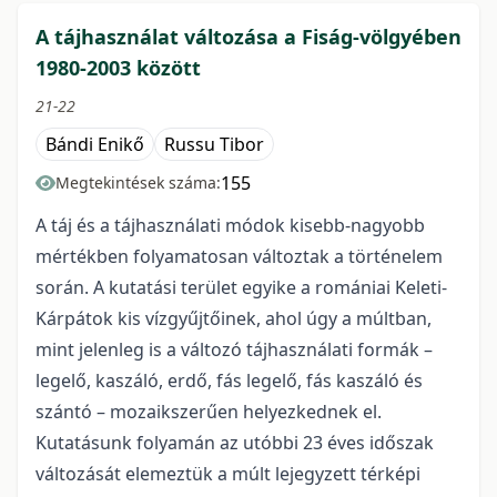
A tájhasználat változása a Fiság-völgyében
1980-2003 között
21-22
Bándi Enikő
Russu Tibor
155
Megtekintések száma:
A táj és a tájhasználati módok kisebb-nagyobb
mértékben folyamatosan változtak a történelem
során. A kutatási terület egyike a romániai Keleti-
Kárpátok kis vízgyűjtőinek, ahol úgy a múltban,
mint jelenleg is a változó tájhasználati formák –
legelő, kaszáló, erdő, fás legelő, fás kaszáló és
szántó – mozaikszerűen helyezkednek el.
Kutatásunk folyamán az utóbbi 23 éves időszak
változását elemeztük a múlt lejegyzett térképi