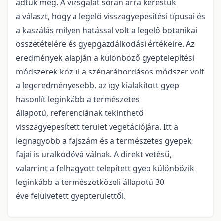
adtuk meg. A vizsgálat során arra kerestük
a választ, hogy a legelő visszagyepesítési típusai és
a kaszálás milyen hatással volt a legelő botanikai
összetételére és gyepgazdálkodási értékeire. Az
eredmények alapján a különböző gyeptelepítési
módszerek közül a szénaráhordásos módszer volt
a legeredményesebb, az így kialakított gyep
hasonlít leginkább a természetes
állapotú, referenciának tekinthető
visszagyepesített terület vegetációjára. Itt a
legnagyobb a fajszám és a természetes gyepek
fajai is uralkodóvá válnak. A direkt vetésű,
valamint a felhagyott telepített gyep különbözik
leginkább a természetközeli állapotú 30
éve felülvetett gyepterülettől.