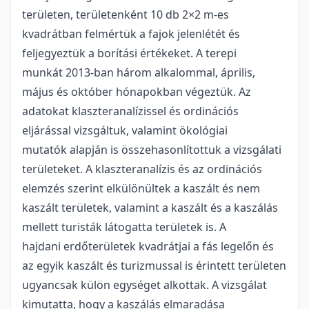
területen, területenként 10 db 2×2 m-es
kvadrátban felmértük a fajok jelenlétét és
feljegyeztük a borítási értékeket. A terepi
munkát 2013-ban három alkalommal, április,
május és október hónapokban végeztük. Az
adatokat klaszteranalízissel és ordinációs
eljárással vizsgáltuk, valamint ökológiai
mutatók alapján is összehasonlítottuk a vizsgálati
területeket. A klaszteranalízis és az ordinációs
elemzés szerint elkülönültek a kaszált és nem
kaszált területek, valamint a kaszált és a kaszálás
mellett turisták látogatta területek is. A
hajdani erdőterületek kvadrátjai a fás legelőn és
az egyik kaszált és turizmussal is érintett területen
ugyancsak külön egységet alkottak. A vizsgálat
kimutatta, hogy a kaszálás elmaradása