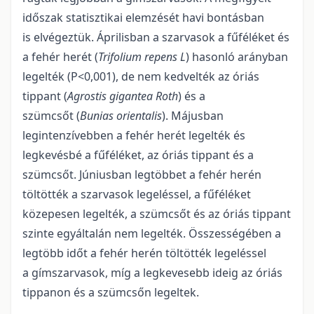
időszak statisztikai elemzését havi bontásban
is elvégeztük. Áprilisban a szarvasok a fűféléket és
a fehér herét (
Trifolium repens L
) hasonló arányban
legelték (P<0,001), de nem kedvelték az óriás
tippant (
Agrostis gigantea Roth
) és a
szümcsőt (
Bunias orientalis
). Májusban
legintenzívebben a fehér herét legelték és
legkevésbé a fűféléket, az óriás tippant és a
szümcsőt. Júniusban legtöbbet a fehér herén
töltötték a szarvasok legeléssel, a fűféléket
közepesen legelték, a szümcsőt és az óriás tippant
szinte egyáltalán nem legelték. Összességében a
legtöbb időt a fehér herén töltötték legeléssel
a gímszarvasok, míg a legkevesebb ideig az óriás
tippanon és a szümcsőn legeltek.