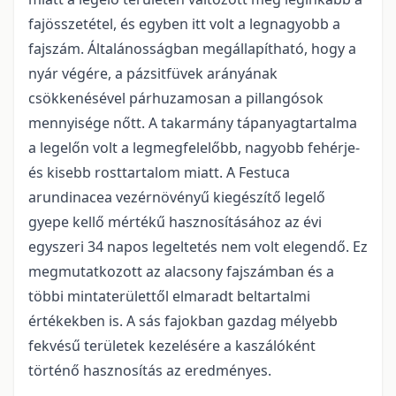
fajösszetétel, és egyben itt volt a legnagyobb a
fajszám. Általánosságban megállapítható, hogy a
nyár végére, a pázsitfüvek arányának
csökkenésével párhuzamosan a pillangósok
mennyisége nőtt. A takarmány tápanyagtartalma
a legelőn volt a legmegfelelőbb, nagyobb fehérje-
és kisebb rosttartalom miatt. A Festuca
arundinacea vezérnövényű kiegészítő legelő
gyepe kellő mértékű hasznosításához az évi
egyszeri 34 napos legeltetés nem volt elegendő. Ez
megmutatkozott az alacsony fajszámban és a
többi mintaterülettől elmaradt beltartalmi
értékekben is. A sás fajokban gazdag mélyebb
fekvésű területek kezelésére a kaszálóként
történő hasznosítás az eredményes.