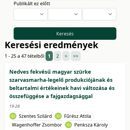
Publikált ez előtt
Keresés
Keresési eredmények
1 - 25 a 47 tételből
1
2
>
>>
Nedves fekvésű magyar szürke
szarvasmarha-legelő produkciójának és
beltartalmi értékeinek havi változása és
összefüggése a fajgazdagsággal
19-28
Szentes Szilárd
Fűrész Attila
Wagenhoffer Zsombor
Penksza Károly