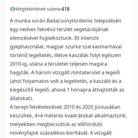
418
Megtekintések száma:
A munka során Badacsonytördemic településén
egy nedves fekvésű terület vegetációjának
elemzésével foglalkoztunk. Itt intenzív
gyephasználat, magyar szürke szarvasmarhával
történő legeltetés, illetve kaszálás folyt egészen
2010-ig, utána a területet teljesen magára
hagyták. A három vizsgált mintaterület a legelő
(ahol folyamatos volt a legeltetés, a kaszáló és a
kiegészítő legelő, ahová 1 hónapra áthajtották az
állatokat).
A terepi felvételezések 2010 és 2020 júniusában
készültek, 4×4 méteres kvadrátokat alkalmaztunk,
melyekben megbecsültük az előforduló
növényfajok százalékos borítását. A vizsgált