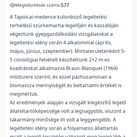
577
Megtekintések száma:
A Tapolcai-medence különböző legeltetési
terhelésű szürkemarha-legelőjén és kaszálóján
végeztünk gyepgazdálkodási vizsgálatokat a
legeltetési idény során 4 alkalommal (április,
május, június, szeptember). Mintaterületenként 5-
5 cönológiai felvételt készítettünk 2×2 m-es
kvadrátokat alkalmazva Braun-Blanquet (1964)
módszere szerint, és ezzel pázhuzamosan a
biomassza mennyiségét és beltartalmi értékét is
megmértük.
Az eredmények alapján a vizsgált kiegészítő legelő
állateltartóképessége volt a legnagyobb, viszont a
takarmány minősége itt volt a leggyengébb. A
legeltetési idény során a folyamatos állattartás
miatt a legelő területén változott meg leginkább a