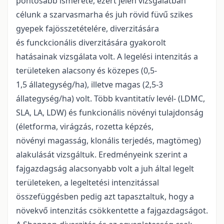
pontosabb ismerete, ezért jelen vizsgálatban
célunk a szarvasmarha és juh rövid füvű szikes
gyepek fajösszetételére, diverzitására
és funckcionális diverzitására gyakorolt
hatásainak vizsgálata volt. A legelési intenzitás a
területeken alacsony és közepes (0,5-
1,5 állategység/ha), illetve magas (2,5-3
állategység/ha) volt. Több kvantitatív levél- (LDMC,
SLA, LA, LDW) és funkcionális növényi tulajdonság
(életforma, virágzás, rozetta képzés,
növényi magasság, klonális terjedés, magtömeg)
alakulását vizsgáltuk. Eredményeink szerint a
fajgazdagság alacsonyabb volt a juh által legelt
területeken, a legeltetési intenzitással
összefüggésben pedig azt tapasztaltuk, hogy a
növekvő intenzitás csökkentette a fajgazdagságot.