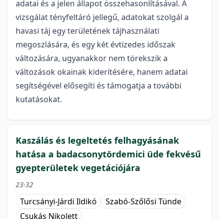
adatai és a jelen állapot összehasonlításával. A
vizsgálat tényfeltáró jellegű, adatokat szolgál a
havasi táj egy területének tájhasználati
megoszlására, és egy két évtizedes időszak
változására, ugyanakkor nem törekszik a
változások okainak kiderítésére, hanem adatai
segítségével elősegíti és támogatja a további
kutatásokat.
Kaszálás és legeltetés felhagyásának
hatása a badacsonytördemici üde fekvésű
gyepterületek vegetációjára
23-32
Turcsányi-Járdi Ildikó
Szabó-Szőlősi Tünde
Csukás Nikolett