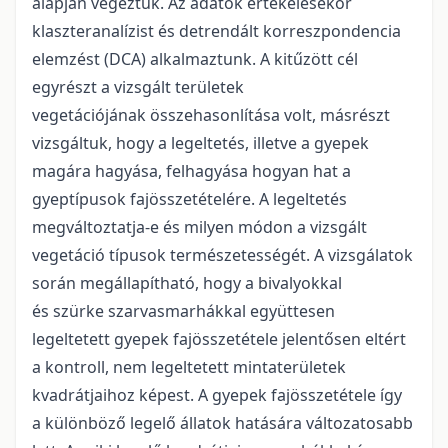
alapján végeztük. Az adatok értékelésekor
klaszteranalízist és detrendált korreszpondencia
elemzést (DCA) alkalmaztunk. A kitűzött cél
egyrészt a vizsgált területek
vegetációjának összehasonlítása volt, másrészt
vizsgáltuk, hogy a legeltetés, illetve a gyepek
magára hagyása, felhagyása hogyan hat a
gyeptípusok fajösszetételére. A legeltetés
megváltoztatja-e és milyen módon a vizsgált
vegetáció típusok természetességét. A vizsgálatok
során megállapítható, hogy a bivalyokkal
és szürke szarvasmarhákkal együttesen
legeltetett gyepek fajösszetétele jelentősen eltért
a kontroll, nem legeltetett mintaterületek
kvadrátjaihoz képest. A gyepek fajösszetétele így
a különböző legelő állatok hatására változatosabb