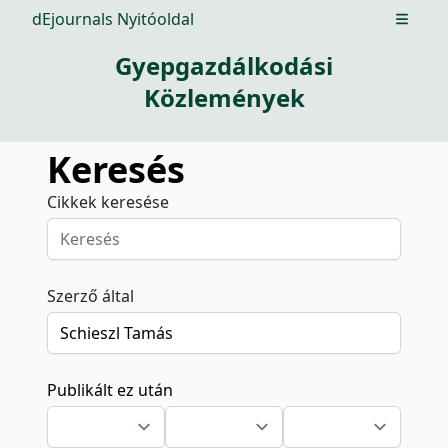
dEjournals Nyitóoldal
Open m
Gyepgazdálkodási
Közlemények
Keresés
Cikkek keresése
Szerző által
Publikált ez után