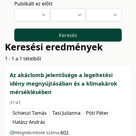
Publikált ez előtt
Keresés
Keresési eredmények
1 - 1 a 1 tételből
Az akáclomb jelentősége a legeltetési
idény megnyújtásában és a klímakárok
mérséklésében
37-41.
Schieszl Tamás
Tasi Julianna
Póti Péter
Halász András
602
Megtekintések száma: