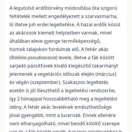
A legutolsó erdőtörvény módosítása óta szigorú
feltételek mellett engedélyezett a szarvasmarha,
ló illetve juh erdei legeltetése. A hazai erdők közül
az akácosok kiemelt helyzetben vannak, mivel
általában eleve gyenge termőképességű,
homok talajokon fordulnak elő. A fehér akác
(
Robinia pseudoacacia
) levele, illetve a fák között
sarjadó pázsitfüvek kiváló kiegészítő takarmányt
jelentenek a vegetációs időszak elején (március)
és végén (szeptember). Szakaszos legeltetés
esetén is jól illeszthető a legeltetési rendszerbe,
így 2 hónappal hosszabbítható meg a legeltetési
idény. A fehér akác levelének emészthetősége
jóval gyengébb, mint a lucernáé. Ennek ellenére
nem elhanyagolható, mivel bendő kitöltő szerepe
van és a fák között egyéb, hasznos növényekhez is