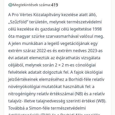
419
Megtekintések száma:
A Pro Vértes Közalapítvány kezelése alatt álló,
„Szűzföld” területén, melynek természetvédelmi
célú kezelése és gazdasági célú legeltetése 1998
óta magyar szürke szarvasmarhával valósul meg.
A jelen munkában a legelő vegetációjának egy
extrém száraz 2022-es és extrém nedves 2023-as
évi adatait elemeztük az évjárathatás vizsgálata
céljából, melynek során 2 × 2 m-es cönológiai
felvételek adatait dolgoztuk fel. A fajok ökológiai
jelzőértékeinek elemzéséhez a Borhidi-féle relatív
növényökológiai mutatókat használtuk fel: a
nitrogénigény relatív értékszámai (NB) és a relatív
talajvíz- illetve talajnedvesség szerinti értékei (WB).
Továbbá a Simon-féle természetvédelmi