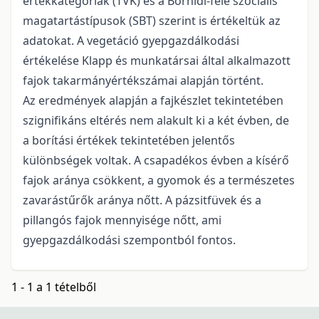
értékkategóriák (TVK) és a Borhidi-féle szociális
magatartástípusok (SBT) szerint is értékeltük az
adatokat. A vegetáció gyepgazdálkodási
értékelése Klapp és munkatársai által alkalmazott
fajok takarmányértékszámai alapján történt.
Az eredmények alapján a fajkészlet tekintetében
szignifikáns eltérés nem alakult ki a két évben, de
a borítási értékek tekintetében jelentős
különbségek voltak. A csapadékos évben a kísérő
fajok aránya csökkent, a gyomok és a természetes
zavarástűrők aránya nőtt. A pázsitfüvek és a
pillangós fajok mennyisége nőtt, ami
gyepgazdálkodási szempontból fontos.
1 - 1 a 1 tételből