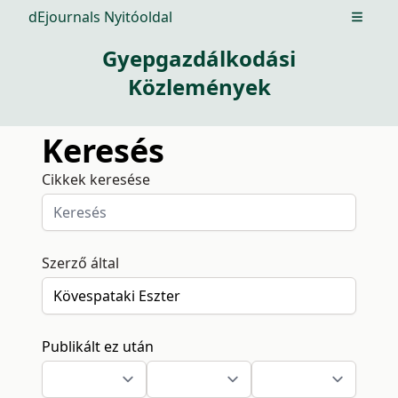
dEjournals Nyitóoldal
Open m
Gyepgazdálkodási
Közlemények
Keresés
Cikkek keresése
Szerző által
Publikált ez után