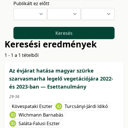
Publikált ez előtt
Keresés
Keresési eredmények
1 - 1 a 1 tételből
Az évjárat hatása magyar szürke
szarvasmarha legelő vegetációjára 2022-
és 2023-ban ― Esettanulmány
29-36
Kövespataki Eszter
Turcsányi-Járdi ldikó
Wichmann Barnabás
Saláta-Falusi Eszter