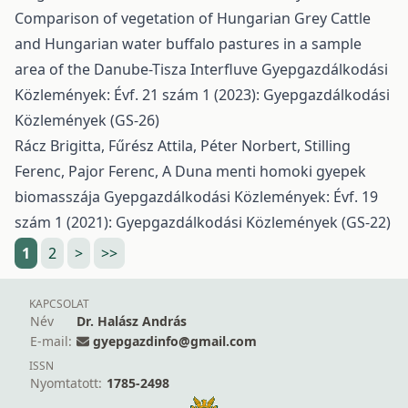
Comparison of vegetation of Hungarian Grey Cattle
and Hungarian water buffalo pastures in a sample
area of the Danube-Tisza Interfluve
Gyepgazdálkodási
Közlemények: Évf. 21 szám 1 (2023): Gyepgazdálkodási
Közlemények (GS-26)
Rácz Brigitta, Fűrész Attila, Péter Norbert, Stilling
Ferenc, Pajor Ferenc,
A Duna menti homoki gyepek
biomasszája
Gyepgazdálkodási Közlemények: Évf. 19
szám 1 (2021): Gyepgazdálkodási Közlemények (GS-22)
1
2
>
>>
KAPCSOLAT
Név
Dr. Halász András
E-mail:
gyepgazdinfo@gmail.com
ISSN
Nyomtatott:
1785-2498