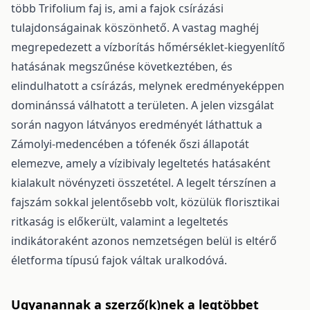
több Trifolium faj is, ami a fajok csírázási
tulajdonságainak köszönhető. A vastag maghéj
megrepedezett a vízborítás hőmérséklet-kiegyenlítő
hatásának megszűnése következtében, és
elindulhatott a csírázás, melynek eredményeképpen
dominánssá válhatott a területen. A jelen vizsgálat
során nagyon látványos eredményét láthattuk a
Zámolyi-medencében a tófenék őszi állapotát
elemezve, amely a vízibivaly legeltetés hatásaként
kialakult növényzeti összetétel. A legelt térszínen a
fajszám sokkal jelentősebb volt, közülük florisztikai
ritkaság is előkerült, valamint a legeltetés
indikátoraként azonos nemzetségen belül is eltérő
életforma típusú fajok váltak uralkodóvá.
Ugyanannak a szerző(k)nek a legtöbbet