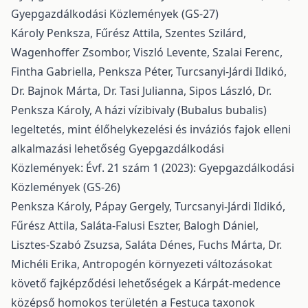
Gyepgazdálkodási Közlemények (GS-27)
Károly Penksza, Fűrész Attila, Szentes Szilárd,
Wagenhoffer Zsombor, Viszló Levente, Szalai Ferenc,
Fintha Gabriella, Penksza Péter, Turcsanyi-Járdi Ildikó,
Dr. Bajnok Márta, Dr. Tasi Julianna, Sipos László, Dr.
Penksza Károly,
A házi vízibivaly (Bubalus bubalis)
legeltetés, mint élőhelykezelési és inváziós fajok elleni
alkalmazási lehetőség
Gyepgazdálkodási
Közlemények: Évf. 21 szám 1 (2023): Gyepgazdálkodási
Közlemények (GS-26)
Penksza Károly, Pápay Gergely, Turcsanyi-Járdi Ildikó,
Fűrész Attila, Saláta-Falusi Eszter, Balogh Dániel,
Lisztes-Szabó Zsuzsa, Saláta Dénes, Fuchs Márta, Dr.
Michéli Erika,
Antropogén környezeti változásokat
követő fajképződési lehetőségek a Kárpát-medence
középső homokos területén a Festuca taxonok