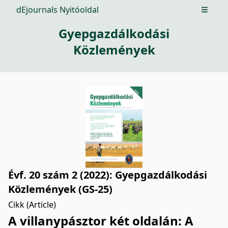
dEjournals Nyitóoldal
Open m
Gyepgazdálkodási
Közlemények
Évf. 20 szám 2 (2022): Gyepgazdálkodási
Közlemények (GS-25)
Cikk (Article)
A villanypásztor két oldalán: A