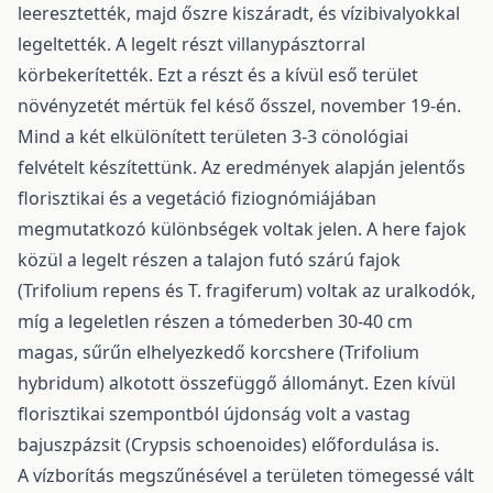
leeresztették, majd őszre kiszáradt, és vízibivalyokkal
legeltették. A legelt részt villanypásztorral
körbekerítették. Ezt a részt és a kívül eső terület
növényzetét mértük fel késő ősszel, november 19-én.
Mind a két elkülönített területen 3-3 cönológiai
felvételt készítettünk. Az eredmények alapján jelentős
florisztikai és a vegetáció fiziognómiájában
megmutatkozó különbségek voltak jelen. A here fajok
közül a legelt részen a talajon futó szárú fajok
(Trifolium repens és T. fragiferum) voltak az uralkodók,
míg a legeletlen részen a tómederben 30-40 cm
magas, sűrűn elhelyezkedő korcshere (Trifolium
hybridum) alkotott összefüggő állományt. Ezen kívül
florisztikai szempontból újdonság volt a vastag
bajuszpázsit (Crypsis schoenoides) előfordulása is.
A vízborítás megszűnésével a területen tömegessé vált