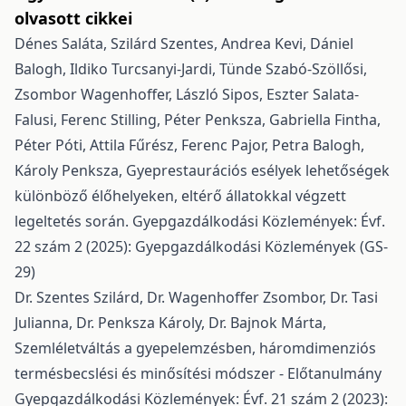
olvasott cikkei
Dénes Saláta, Szilárd Szentes, Andrea Kevi, Dániel
Balogh, Ildiko Turcsanyi-Jardi, Tünde Szabó-Szöllősi,
Zsombor Wagenhoffer, László Sipos, Eszter Salata-
Falusi, Ferenc Stilling, Péter Penksza, Gabriella Fintha,
Péter Póti, Attila Fűrész, Ferenc Pajor, Petra Balogh,
Károly Penksza,
Gyeprestaurációs esélyek lehetőségek
különböző élőhelyeken, eltérő állatokkal végzett
legeltetés során.
Gyepgazdálkodási Közlemények: Évf.
22 szám 2 (2025): Gyepgazdálkodási Közlemények (GS-
29)
Dr. Szentes Szilárd, Dr. Wagenhoffer Zsombor, Dr. Tasi
Julianna, Dr. Penksza Károly, Dr. Bajnok Márta,
Szemléletváltás a gyepelemzésben, háromdimenziós
termésbecslési és minősítési módszer - Előtanulmány
Gyepgazdálkodási Közlemények: Évf. 21 szám 2 (2023):