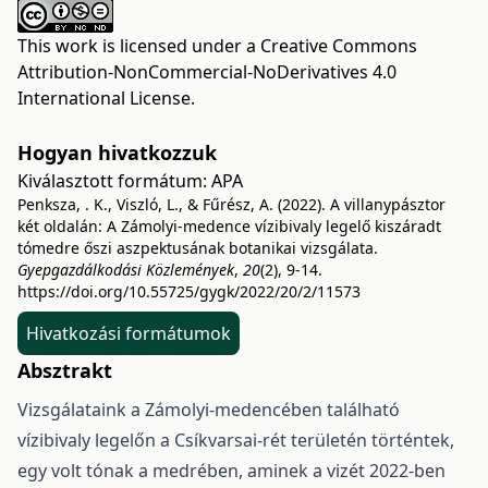
This work is licensed under a
Creative Commons
Attribution-NonCommercial-NoDerivatives 4.0
International License
.
Hogyan hivatkozzuk
Kiválasztott formátum:
APA
Penksza, . K., Viszló, L., & Fűrész, A. (2022). A villanypásztor
két oldalán: A Zámolyi-medence vízibivaly legelő kiszáradt
tómedre őszi aszpektusának botanikai vizsgálata.
Gyepgazdálkodási Közlemények
,
20
(2), 9-14.
https://doi.org/10.55725/gygk/2022/20/2/11573
Hivatkozási formátumok
Absztrakt
Vizsgálataink a Zámolyi-medencében található
vízibivaly legelőn a Csíkvarsai-rét területén történtek,
egy volt tónak a medrében, aminek a vizét 2022-ben