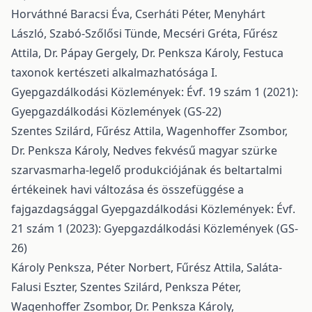
Horváthné Baracsi Éva, Cserháti Péter, Menyhárt
László, Szabó-Szőlősi Tünde, Mecséri Gréta, Fűrész
Attila, Dr. Pápay Gergely, Dr. Penksza Károly,
Festuca
taxonok kertészeti alkalmazhatósága I.
Gyepgazdálkodási Közlemények: Évf. 19 szám 1 (2021):
Gyepgazdálkodási Közlemények (GS-22)
Szentes Szilárd, Fűrész Attila, Wagenhoffer Zsombor,
Dr. Penksza Károly,
Nedves fekvésű magyar szürke
szarvasmarha-legelő produkciójának és beltartalmi
értékeinek havi változása és összefüggése a
fajgazdagsággal
Gyepgazdálkodási Közlemények: Évf.
21 szám 1 (2023): Gyepgazdálkodási Közlemények (GS-
26)
Károly Penksza, Péter Norbert, Fűrész Attila, Saláta-
Falusi Eszter, Szentes Szilárd, Penksza Péter,
Wagenhoffer Zsombor, Dr. Penksza Károly,