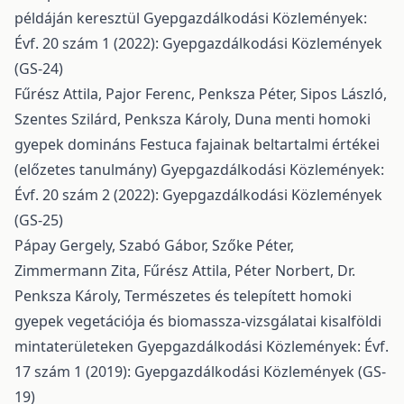
példáján keresztül
Gyepgazdálkodási Közlemények:
Évf. 20 szám 1 (2022): Gyepgazdálkodási Közlemények
(GS-24)
Fűrész Attila, Pajor Ferenc, Penksza Péter, Sipos László,
Szentes Szilárd, Penksza Károly,
Duna menti homoki
gyepek domináns Festuca fajainak beltartalmi értékei
(előzetes tanulmány)
Gyepgazdálkodási Közlemények:
Évf. 20 szám 2 (2022): Gyepgazdálkodási Közlemények
(GS-25)
Pápay Gergely, Szabó Gábor, Szőke Péter,
Zimmermann Zita, Fűrész Attila, Péter Norbert, Dr.
Penksza Károly,
Természetes és telepített homoki
gyepek vegetációja és biomassza-vizsgálatai kisalföldi
mintaterületeken
Gyepgazdálkodási Közlemények: Évf.
17 szám 1 (2019): Gyepgazdálkodási Közlemények (GS-
19)