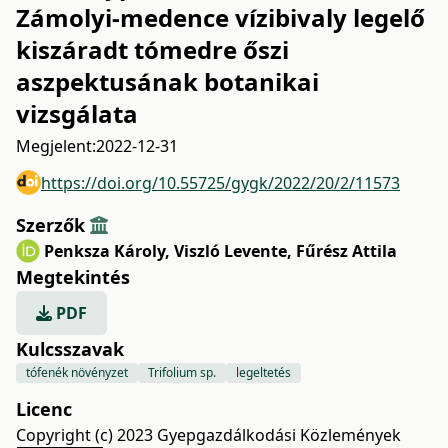
Zámolyi-medence vízibivaly legelő
kiszáradt tómedre őszi
aszpektusának botanikai
vizsgálata
Megjelent:
2022-12-31
https://doi.org/10.55725/gygk/2022/20/2/11573
Szerzők
Penksza Károly
,
Viszló Levente
,
Fűrész Attila
Megtekintés
PDF
Kulcsszavak
tófenék növényzet
Trifolium sp.
legeltetés
Licenc
Copyright (c) 2023 Gyepgazdálkodási Közlemények