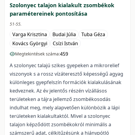
Szolonyec talajon kialakult zsombékok
paramétereinek pontosítása
51-55.
Varga Krisztina
Budai Júlia
Tuba Géza
Kovács Györgyi
Csízi István
459
Megtekintések száma:
A szolonyec talajú szikes gyepeken a mikrorelief
viszonyok s a rossz vízáteresztő képességű agyag
különleges gyepfelszín formációk kialakulásának
kedveznek. Az év jelentős részén vízállásos
területeken a tájra jellemző zsombékosodás
indulhat meg, mely alapvetően különbözik a lápi
területeken kialakultaktól. Mivel a szolonyec
talajon képződött zsombékokról minimális a
számszerű adat, célkitűzésünk a hiánypótló