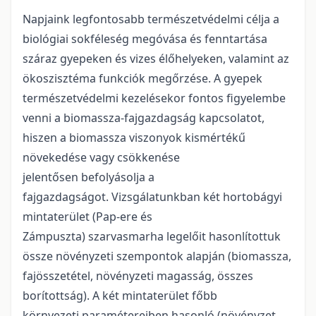
Napjaink legfontosabb természetvédelmi célja a
biológiai sokféleség megóvása és fenntartása
száraz gyepeken és vizes élőhelyeken, valamint az
ökoszisztéma funkciók megőrzése. A gyepek
természetvédelmi kezelésekor fontos figyelembe
venni a biomassza-fajgazdagság kapcsolatot,
hiszen a biomassza viszonyok kismértékű
növekedése vagy csökkenése
jelentősen befolyásolja a
fajgazdagságot. Vizsgálatunkban két hortobágyi
mintaterület (Pap-ere és
Zámpuszta) szarvasmarha legelőit hasonlítottuk
össze növényzeti szempontok alapján (biomassza,
fajösszetétel, növényzeti magasság, összes
borítottság). A két mintaterület főbb
környezeti paramétereiben hasonló (növényzet,