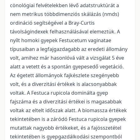
cönológiai felvételekben lévő adatstruktúrát a
nem metrikus többdimenziós skálázás (nmds)
ordináció segítségével a Bray-Curtis
távolságindexek felhasználásával elemeztük. A
nyílt homoki gyepek Festucetum vaginatae
típusaiban a legfajgazdagabb az eredeti állomány
volt, amihez már hasonlóvá vált a vizsgálat 5 éve
alatt a vetett és a spontán gyepesedő vegetáció.
Az égetett állományok fajkészlete szegényebb
volt, és a diverzitási értékek is alacsonyabbak
voltak. A Festuca rupicola dominálta gyep
fajszáma és a diverzitási értékei is magasabbak
voltak az eltelt időszak alatt. A biomassza értékek
tekintetében is a záródó Festuca rupicola gyepek
mutattak nagyobb értékeket, és a fajösszetétel
tekintetében is gyepgazdálkodási szempontból