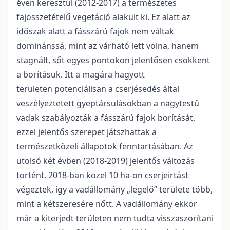
éven keresztül (2012-2017) a természetes
fajösszetételű vegetáció alakult ki. Ez alatt az
időszak alatt a fásszárú fajok nem váltak
dominánssá, mint az várható lett volna, hanem
stagnált, sőt egyes pontokon jelentősen csökkent
a borításuk. Itt a magára hagyott
területen potenciálisan a cserjésedés által
veszélyeztetett gyeptársulásokban a nagytestű
vadak szabályozták a fásszárú fajok borítását,
ezzel jelentős szerepet játszhattak a
természetközeli állapotok fenntartásában. Az
utolsó két évben (2018-2019) jelentős változás
történt. 2018-ban közel 10 ha-on cserjeirtást
végeztek, így a vadállomány „legelő” területe több,
mint a kétszeresére nőtt. A vadállomány ekkor
már a kiterjedt területen nem tudta visszaszorítani