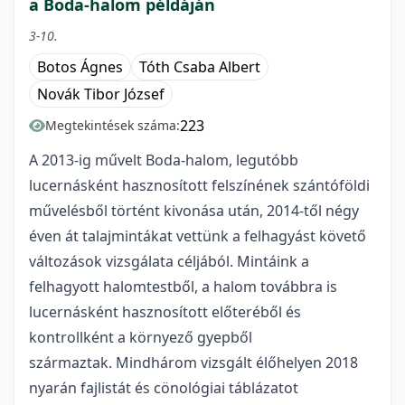
a Boda-halom példáján
3-10.
Botos Ágnes
Tóth Csaba Albert
Novák Tibor József
223
Megtekintések száma:
A 2013-ig művelt Boda-halom, legutóbb
lucernásként hasznosított felszínének szántóföldi
művelésből történt kivonása után, 2014-től négy
éven át talajmintákat vettünk a felhagyást követő
változások vizsgálata céljából. Mintáink a
felhagyott halomtestből, a halom továbbra is
lucernásként hasznosított előteréből és
kontrollként a környező gyepből
származtak. Mindhárom vizsgált élőhelyen 2018
nyarán fajlistát és cönológiai táblázatot