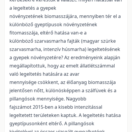
a legeltetés a gyepek
növényzetének biomasszájára, mennyiben tér el a
különböző gyeptípusok növényzetének
fitomasszája, eltérő hatása van-e a
különböző szarvasmarha fajták (magyar szürke
szarvasmarha, intenzív húsmarha) legeltetésének
a gyepek növényzetére? Az eredményeink alapján
megállapítottuk, hogy az emelt állatlétszámmal
való legeltetés hatására az avar
mennyisége csökkent, az élőanyag biomasszája
jelentősen nőtt, különösképpen a szálfüvek és a
pillangósok mennyisége. Nagyobb
fajszámot 2015-ben a kisebb intenzitással
legeltetett területeken kaptuk. A legeltetés hatása
gyeptípusonként eltérő. A pillangósok
kivételével az összes vizsgált gyepalkotónk