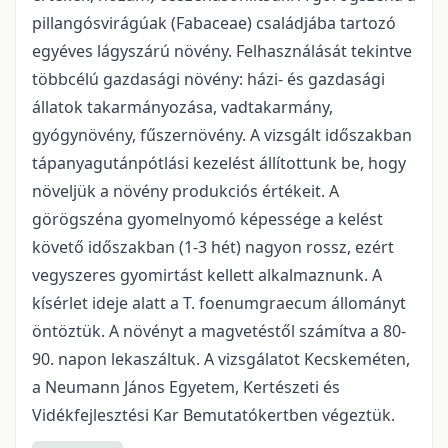
pillangósvirágúak (Fabaceae) családjába tartozó
egyéves lágyszárú növény. Felhasználását tekintve
többcélú gazdasági növény: házi- és gazdasági
állatok takarmányozása, vadtakarmány,
gyógynövény, fűszernövény. A vizsgált időszakban
tápanyagutánpótlási kezelést állítottunk be, hogy
növeljük a növény produkciós értékeit. A
görögszéna gyomelnyomó képessége a kelést
követő időszakban (1-3 hét) nagyon rossz, ezért
vegyszeres gyomirtást kellett alkalmaznunk. A
kísérlet ideje alatt a T. foenumgraecum állományt
öntöztük. A növényt a magvetéstől számítva a 80-
90. napon lekaszáltuk. A vizsgálatot Kecskeméten,
a Neumann János Egyetem, Kertészeti és
Vidékfejlesztési Kar Bemutatókertben végeztük.