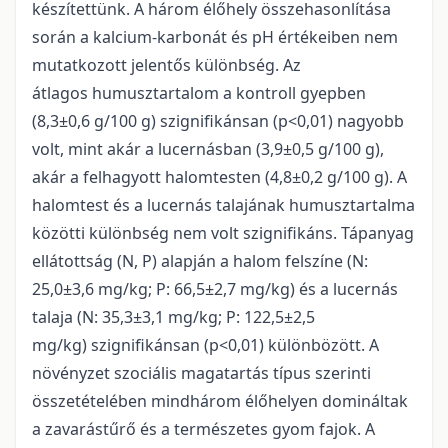
készítettünk. A három élőhely összehasonlítása
során a kalcium-karbonát és pH értékeiben nem
mutatkozott jelentős különbség. Az
átlagos humusztartalom a kontroll gyepben
(8,3±0,6 g/100 g) szignifikánsan (p<0,01) nagyobb
volt, mint akár a lucernásban (3,9±0,5 g/100 g),
akár a felhagyott halomtesten (4,8±0,2 g/100 g). A
halomtest és a lucernás talajának humusztartalma
közötti különbség nem volt szignifikáns. Tápanyag
ellátottság (N, P) alapján a halom felszíne (N:
25,0±3,6 mg/kg; P: 66,5±2,7 mg/kg) és a lucernás
talaja (N: 35,3±3,1 mg/kg; P: 122,5±2,5
mg/kg) szignifikánsan (p<0,01) különbözött. A
növényzet szociális magatartás típus szerinti
összetételében mindhárom élőhelyen domináltak
a zavarástűrő és a természetes gyom fajok. A