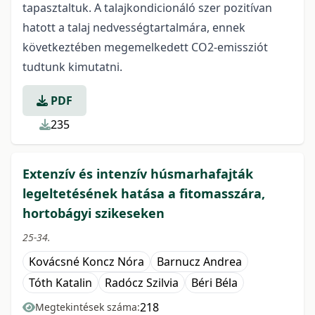
tapasztaltuk. A talajkondicionáló szer pozitívan
hatott a talaj nedvességtartalmára, ennek
következtében megemelkedett CO2-emissziót
tudtunk kimutatni.
PDF
235
Extenzív és intenzív húsmarhafajták
legeltetésének hatása a fitomasszára,
hortobágyi szikeseken
25-34.
Kovácsné Koncz Nóra
Barnucz Andrea
Tóth Katalin
Radócz Szilvia
Béri Béla
218
Megtekintések száma: