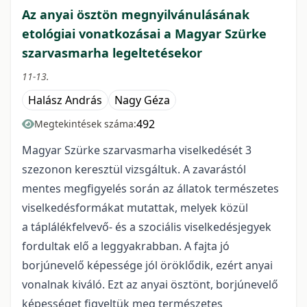
Az anyai ösztön megnyilvánulásának
etológiai vonatkozásai a Magyar Szürke
szarvasmarha legeltetésekor
11-13.
Halász András
Nagy Géza
492
Megtekintések száma:
Magyar Szürke szarvasmarha viselkedését 3
szezonon keresztül vizsgáltuk. A zavarástól
mentes megfigyelés során az állatok természetes
viselkedésformákat mutattak, melyek közül
a táplálékfelvevő- és a szociális viselkedésjegyek
fordultak elő a leggyakrabban. A fajta jó
borjúnevelő képessége jól öröklődik, ezért anyai
vonalnak kiváló. Ezt az anyai ösztönt, borjúnevelő
képességet figyeltük meg természetes