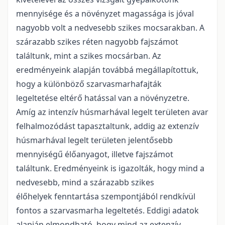
mennyisége és a növényzet magassága is jóval
nagyobb volt a nedvesebb szikes mocsarakban. A
szárazabb szikes réten nagyobb fajszámot
találtunk, mint a szikes mocsárban. Az
eredményeink alapján továbbá megállapítottuk,
hogy a különböző szarvasmarhafajták
legeltetése eltérő hatással van a növényzetre.
Amíg az intenzív húsmarhával legelt területen avar
felhalmozódást tapasztaltunk, addig az extenzív
húsmarhával legelt területen jelentősebb
mennyiségű élőanyagot, illetve fajszámot
találtunk. Eredményeink is igazolták, hogy mind a
nedvesebb, mind a szárazabb szikes
élőhelyek fenntartása szempontjából rendkívül
fontos a szarvasmarha legeltetés. Eddigi adatok
alapján elmondható, hogy mind az extenzív