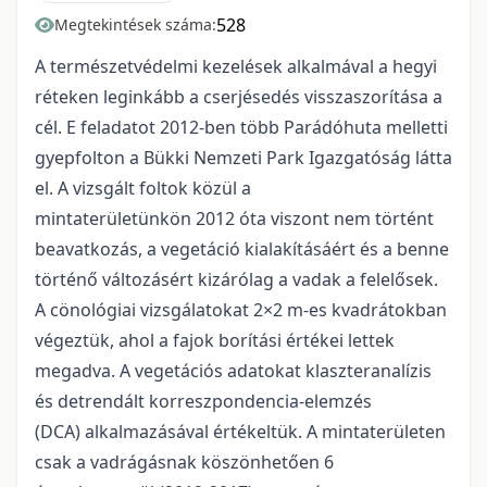
528
Megtekintések száma:
A természetvédelmi kezelések alkalmával a hegyi
réteken leginkább a cserjésedés visszaszorítása a
cél. E feladatot 2012-ben több Parádóhuta melletti
gyepfolton a Bükki Nemzeti Park Igazgatóság látta
el. A vizsgált foltok közül a
mintaterületünkön 2012 óta viszont nem történt
beavatkozás, a vegetáció kialakításáért és a benne
történő változásért kizárólag a vadak a felelősek.
A cönológiai vizsgálatokat 2×2 m-es kvadrátokban
végeztük, ahol a fajok borítási értékei lettek
megadva. A vegetációs adatokat klaszteranalízis
és detrendált korreszpondencia-elemzés
(DCA) alkalmazásával értékeltük. A mintaterületen
csak a vadrágásnak köszönhetően 6