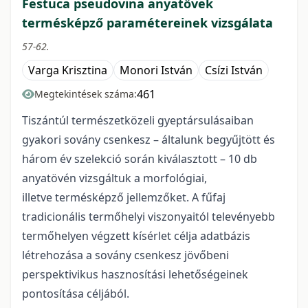
Festuca pseudovina anyatövek
termésképző paramétereinek vizsgálata
57-62.
Varga Krisztina
Monori István
Csízi István
461
Megtekintések száma:
Tiszántúl természetközeli gyeptársulásaiban
gyakori sovány csenkesz – általunk begyűjtött és
három év szelekció során kiválasztott – 10 db
anyatövén vizsgáltuk a morfológiai,
illetve termésképző jellemzőket. A fűfaj
tradicionális termőhelyi viszonyaitól televényebb
termőhelyen végzett kísérlet célja adatbázis
létrehozása a sovány csenkesz jövőbeni
perspektivikus hasznosítási lehetőségeinek
pontosítása céljából.