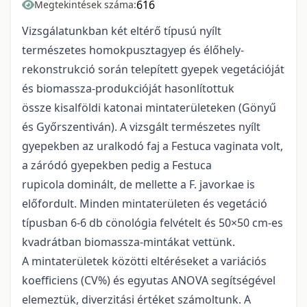
616
Megtekintések száma:
Vizsgálatunkban két eltérő típusú nyílt
természetes homokpusztagyep és élőhely-
rekonstrukció során telepített gyepek vegetációját
és biomassza-produkcióját hasonlítottuk
össze kisalföldi katonai mintaterületeken (Gönyű
és Győrszentiván). A vizsgált természetes nyílt
gyepekben az uralkodó faj a Festuca vaginata volt,
a záródó gyepekben pedig a Festuca
rupicola dominált, de mellette a F. javorkae is
előfordult. Minden mintaterületen és vegetáció
típusban 6-6 db cönológia felvételt és 50×50 cm-es
kvadrátban biomassza-mintákat vettünk.
A mintaterületek közötti eltéréseket a variációs
koefficiens (CV%) és egyutas ANOVA segítségével
elemeztük, diverzitási értéket számoltunk. A