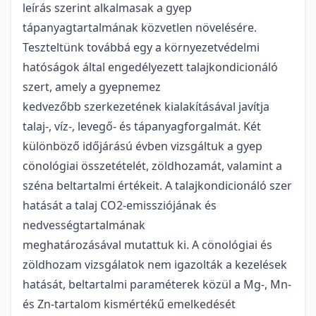
leírás szerint alkalmasak a gyep
tápanyagtartalmának közvetlen növelésére.
Teszteltünk továbbá egy a környezetvédelmi
hatóságok által engedélyezett talajkondicionáló
szert, amely a gyepnemez
kedvezőbb szerkezetének kialakításával javítja
talaj-, víz-, levegő- és tápanyagforgalmát. Két
különböző időjárású évben vizsgáltuk a gyep
cönológiai összetételét, zöldhozamát, valamint a
széna beltartalmi értékeit. A talajkondicionáló szer
hatását a talaj CO2-emissziójának és
nedvességtartalmának
meghatározásával mutattuk ki. A cönológiai és
zöldhozam vizsgálatok nem igazolták a kezelések
hatását, beltartalmi paraméterek közül a Mg-, Mn-
és Zn-tartalom kismértékű emelkedését