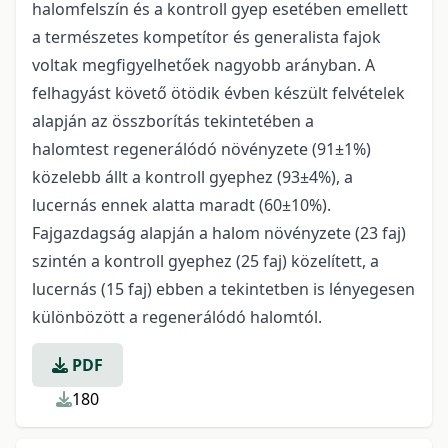
halomfelszín és a kontroll gyep esetében emellett
a természetes kompetítor és generalista fajok
voltak megfigyelhetőek nagyobb arányban. A
felhagyást követő ötödik évben készült felvételek
alapján az összborítás tekintetében a
halomtest regenerálódó növényzete (91±1%)
közelebb állt a kontroll gyephez (93±4%), a
lucernás ennek alatta maradt (60±10%).
Fajgazdagság alapján a halom növényzete (23 faj)
szintén a kontroll gyephez (25 faj) közelített, a
lucernás (15 faj) ebben a tekintetben is lényegesen
különbözött a regenerálódó halomtól.
PDF
180