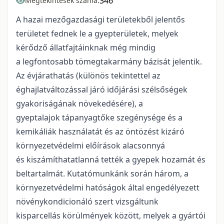
346
Megtekintések száma:
A hazai mezőgazdasági területekből jelentős
területet fednek le a gyepterületek, melyek
kérődző állatfajtáinknak még mindig
a legfontosabb tömegtakarmány bázisát jelentik.
Az évjárathatás (különös tekintettel az
éghajlatváltozással járó időjárási szélsőségek
gyakoriságának növekedésére), a
gyeptalajok tápanyagtőke szegénysége és a
kemikáliák használatát és az öntözést kizáró
környezetvédelmi előírások alacsonnyá
és kiszámíthatatlanná tették a gyepek hozamát és
beltartalmát. Kutatómunkánk során három, a
környezetvédelmi hatóságok által engedélyezett
növénykondicionáló szert vizsgáltunk
kisparcellás körülmények között, melyek a gyártói