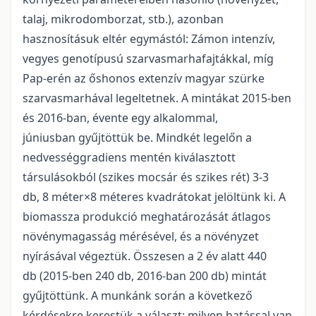
talaj, mikrodomborzat, stb.), azonban
hasznosításuk eltér egymástól: Zámon intenzív,
vegyes genotípusú szarvasmarhafajtákkal, míg
Pap-erén az őshonos extenzív magyar szürke
szarvasmarhával legeltetnek. A mintákat 2015-ben
és 2016-ban, évente egy alkalommal,
júniusban gyűjtöttük be. Mindkét legelőn a
nedvességgradiens mentén kiválasztott
társulásokból (szikes mocsár és szikes rét) 3-3
db, 8 méter×8 méteres kvadrátokat jelöltünk ki. A
biomassza produkció meghatározását átlagos
növénymagasság mérésével, és a növényzet
nyírásával végeztük. Összesen a 2 év alatt 440
db (2015-ben 240 db, 2016-ban 200 db) mintát
gyűjtöttünk. A munkánk során a következő
kérdésekre kerestük a választ: milyen hatással van