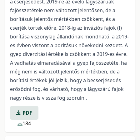
a cserjésedést. 2019-re az évelő lágyszárúak
fajösszetétele nem változott jelentősen, de a
borításuk jelentős mértékben csökkent, és a
cserjék törtek előre. 2018-ig az inváziós fajok (I)
borítása viszonylag állandónak mondható, a 2019-
es évben viszont a borításuk növekedni kezdett. A
gyep diverzitási értéke is csökkent a 2019-es évre.
A vadhatás elmaradásával a gyep fajösszetéte, ha
még nem is változott jelentős mértékben, de a
borítási értékek jól jelzik, hogy a becserjésedés
erősödni fog, és várható, hogy a lágyszárú fajok
nagy része is vissza fog szorulni.
PDF
184