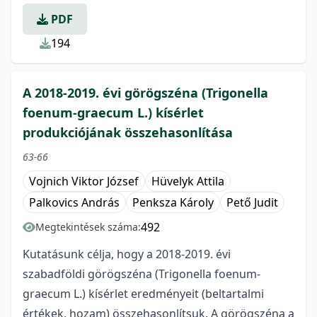
PDF
194
A 2018-2019. évi görögszéna (Trigonella
foenum-graecum L.) kísérlet
produkciójának összehasonlítása
63-66
Vojnich Viktor József
Hüvelyk Attila
Palkovics András
Penksza Károly
Pető Judit
492
Megtekintések száma:
Kutatásunk célja, hogy a 2018-2019. évi
szabadföldi görögszéna (Trigonella foenum-
graecum L.) kísérlet eredményeit (beltartalmi
értékek, hozam) összehasonlítsuk. A görögszéna a