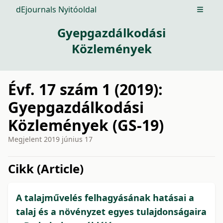
dEjournals Nyitóoldal
Open m
Gyepgazdálkodási
Közlemények
Évf. 17 szám 1 (2019):
Gyepgazdálkodási
Közlemények (GS-19)
Megjelent
2019 június 17
issue.tableOfContents6a750
Cikk (Article)
A talajművelés felhagyásának hatásai a
talaj és a növényzet egyes tulajdonságaira