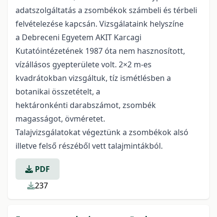
adatszolgáltatás a zsombékok számbeli és térbeli
felvételezése kapcsán. Vizsgálataink helyszíne
a Debreceni Egyetem AKIT Karcagi
Kutatóintézetének 1987 óta nem hasznosított,
vízállásos gyepterülete volt. 2×2 m-es
kvadrátokban vizsgáltuk, tíz ismétlésben a
botanikai összetételt, a
hektáronkénti darabszámot, zsombék
magasságot, övméretet.
Talajvizsgálatokat végeztünk a zsombékok alsó
illetve felső részéből vett talajmintákból.
PDF
237