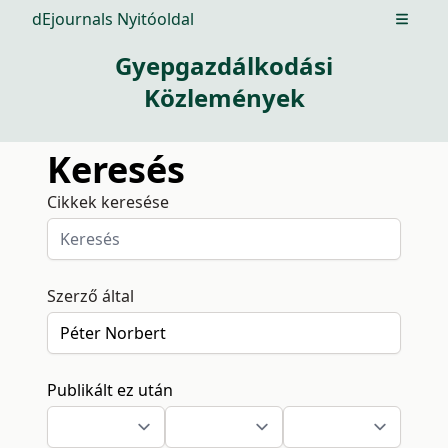
dEjournals Nyitóoldal
Open m
Gyepgazdálkodási
Közlemények
Keresés
Cikkek keresése
Szerző által
Publikált ez után