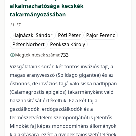
alkalmazhatósága kecskék
takarmányozásában
11-17.
Hajnáczki Sándor
Póti Péter
Pajor Ferenc
Péter Norbert
Penksza Károly
733
Megtekintések száma:
Vizsgálataink során két fontos inváziós fajt, a
magas aranyvessző (Solidago gigantea) és az
őshonos, de inváziós fajjá váló siska nádtippan
(Calamagrostis epigeios) takarmányként való
hasznosítását értékeltük. Ez a két faj a
gazdálkodók, erdőgazdálkodók és a
természetvédelem szempontjából is jelentős.
Mindkét faj képes monodomináns állományok
kialakítására, ezért a gyepek fajösszetételének