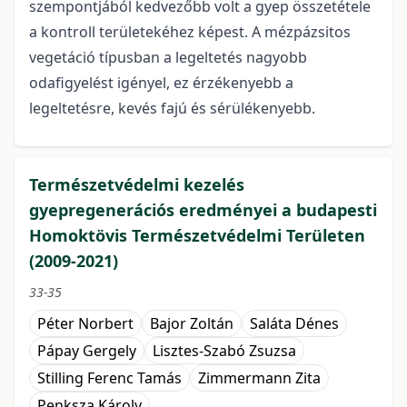
szempontjából kedvezőbb volt a gyep összetétele
a kontroll területekéhez képest. A mézpázsitos
vegetáció típusban a legeltetés nagyobb
odafigyelést igényel, ez érzékenyebb a
legeltetésre, kevés fajú és sérülékenyebb.
Természetvédelmi kezelés
gyepregenerációs eredményei a budapesti
Homoktövis Természetvédelmi Területen
(2009-2021)
33-35
Péter Norbert
Bajor Zoltán
Saláta Dénes
Pápay Gergely
Lisztes-Szabó Zsuzsa
Stilling Ferenc Tamás
Zimmermann Zita
Penksza Károly