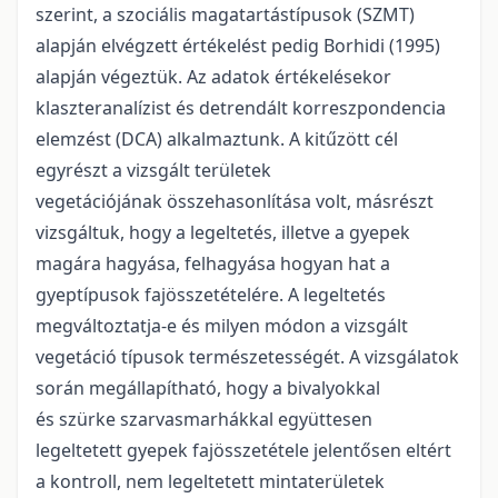
szerint, a szociális magatartástípusok (SZMT)
alapján elvégzett értékelést pedig Borhidi (1995)
alapján végeztük. Az adatok értékelésekor
klaszteranalízist és detrendált korreszpondencia
elemzést (DCA) alkalmaztunk. A kitűzött cél
egyrészt a vizsgált területek
vegetációjának összehasonlítása volt, másrészt
vizsgáltuk, hogy a legeltetés, illetve a gyepek
magára hagyása, felhagyása hogyan hat a
gyeptípusok fajösszetételére. A legeltetés
megváltoztatja-e és milyen módon a vizsgált
vegetáció típusok természetességét. A vizsgálatok
során megállapítható, hogy a bivalyokkal
és szürke szarvasmarhákkal együttesen
legeltetett gyepek fajösszetétele jelentősen eltért
a kontroll, nem legeltetett mintaterületek