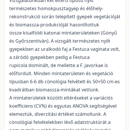
Vizsgálatunkban két eltérő típusú nyílt
természetes homokpusztagyep és élőhely-
rekonstrukció során telepített gyepek vegetációját
és biomassza-produkcióját hasonlítottuk
össze kisalföldi katonai mintaterületeken (Gönyű
és Győrszentiván). A vizsgált természetes nyílt
gyepekben az uralkodó faj a Festuca vaginata volt,
a záródó gyepekben pedig a Festuca
rupicola dominált, de mellette a F. javorkae is
előfordult. Minden mintaterületen és vegetáció
típusban 6-6 db cönológia felvételt és 50×50 cm-es
kvadrátban biomassza-mintákat vettünk.
A mintaterületek közötti eltéréseket a variációs
koefficiens (CV%) és egyutas ANOVA segítségével
elemeztük, diverzitási értéket számoltunk. A
cönológiai felvételekben lévő adatstruktúrát a