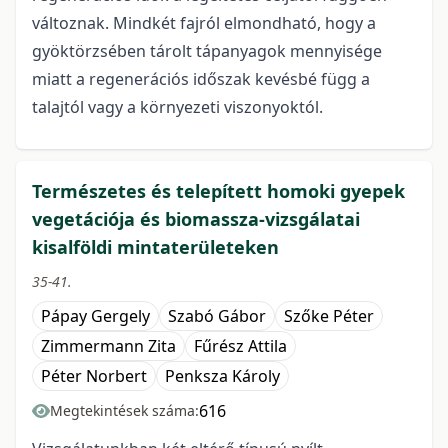
változnak. Mindkét fajról elmondható, hogy a
gyöktörzsében tárolt tápanyagok mennyisége
miatt a regenerációs időszak kevésbé függ a
talajtól vagy a környezeti viszonyoktól.
Természetes és telepített homoki gyepek
vegetációja és biomassza-vizsgálatai
kisalföldi mintaterületeken
35-41.
Pápay Gergely
Szabó Gábor
Szőke Péter
Zimmermann Zita
Fűrész Attila
Péter Norbert
Penksza Károly
616
Megtekintések száma: