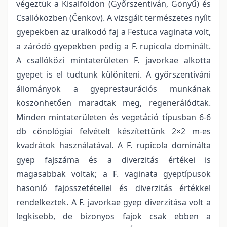
végeztük a Kisalföldön (Győrszentiván, Gönyű) és
Csallóközben (Čenkov). A vizsgált természetes nyílt
gyepekben az uralkodó faj a Festuca vaginata volt,
a záródó gyepekben pedig a F. rupicola dominált.
A csallóközi mintaterületen F. javorkae alkotta
gyepet is el tudtunk különíteni. A győrszentiváni
állományok a gyeprestaurációs munkának
köszönhetően maradtak meg, regenerálódtak.
Minden mintaterületen és vegetáció típusban 6-6
db cönológiai felvételt készítettünk 2×2 m-es
kvadrátok használatával. A F. rupicola dominálta
gyep fajszáma és a diverzitás értékei is
magasabbak voltak; a F. vaginata gyeptípusok
hasonló fajösszetétellel és diverzitás értékkel
rendelkeztek. A F. javorkae gyep diverzitása volt a
legkisebb, de bizonyos fajok csak ebben a