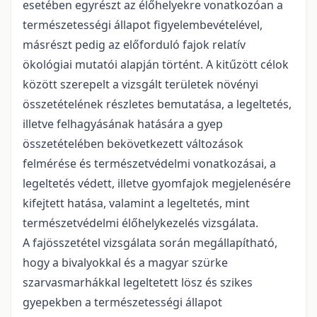
esetében egyrészt az élőhelyekre vonatkozóan a
természetességi állapot figyelembevételével,
másrészt pedig az előforduló fajok relatív
ökológiai mutatói alapján történt. A kitűzött célok
között szerepelt a vizsgált területek növényi
összetételének részletes bemutatása, a legeltetés,
illetve felhagyásának hatására a gyep
összetételében bekövetkezett változások
felmérése és természetvédelmi vonatkozásai, a
legeltetés védett, illetve gyomfajok megjelenésére
kifejtett hatása, valamint a legeltetés, mint
természetvédelmi élőhelykezelés vizsgálata.
A fajösszetétel vizsgálata során megállapítható,
hogy a bivalyokkal és a magyar szürke
szarvasmarhákkal legeltetett lösz és szikes
gyepekben a természetességi állapot