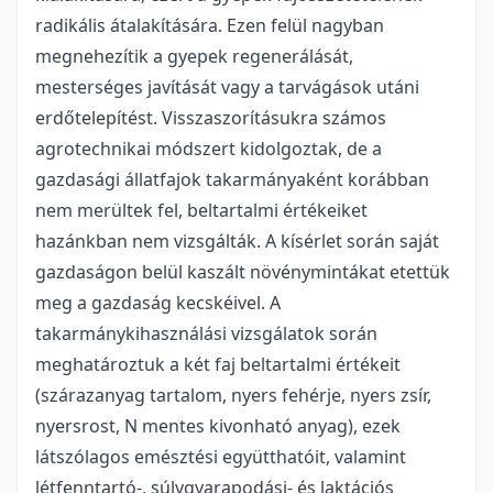
radikális átalakítására. Ezen felül nagyban
megnehezítik a gyepek regenerálását,
mesterséges javítását vagy a tarvágások utáni
erdőtelepítést. Visszaszorításukra számos
agrotechnikai módszert kidolgoztak, de a
gazdasági állatfajok takarmányaként korábban
nem merültek fel, beltartalmi értékeiket
hazánkban nem vizsgálták. A kísérlet során saját
gazdaságon belül kaszált növénymintákat etettük
meg a gazdaság kecskéivel. A
takarmánykihasználási vizsgálatok során
meghatároztuk a két faj beltartalmi értékeit
(szárazanyag tartalom, nyers fehérje, nyers zsír,
nyersrost, N mentes kivonható anyag), ezek
látszólagos emésztési együtthatóit, valamint
létfenntartó-, súlygyarapodási- és laktációs