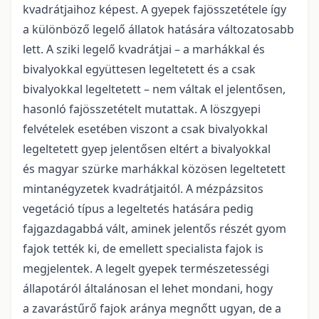
kvadrátjaihoz képest. A gyepek fajösszetétele így
a különböző legelő állatok hatására változatosabb
lett. A sziki legelő kvadrátjai – a marhákkal és
bivalyokkal együttesen legeltetett és a csak
bivalyokkal legeltetett – nem váltak el jelentősen,
hasonló fajösszetételt mutattak. A löszgyepi
felvételek esetében viszont a csak bivalyokkal
legeltetett gyep jelentősen eltért a bivalyokkal
és magyar szürke marhákkal közösen legeltetett
mintanégyzetek kvadrátjaitól. A mézpázsitos
vegetáció típus a legeltetés hatására pedig
fajgazdagabbá vált, aminek jelentős részét gyom
fajok tették ki, de emellett specialista fajok is
megjelentek. A legelt gyepek természetességi
állapotáról általánosan el lehet mondani, hogy
a zavarástűrő fajok aránya megnőtt ugyan, de a