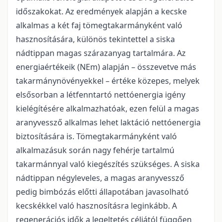
időszakokat. Az eredmények alapján a kecske
alkalmas a két faj tömegtakarmányként való
hasznosítására, különös tekintettel a siska
nádtippan magas szárazanyag tartalmára. Az
energiaértékeik (NEm) alapján – összevetve más
takarmánynövényekkel – értéke közepes, melyek
elsősorban a létfenntartó nettóenergia igény
kielégítésére alkalmazhatóak, ezen felül a magas
aranyvessző alkalmas lehet laktáció nettóenergia
biztosítására is. Tömegtakarmányként való
alkalmazásuk során nagy fehérje tartalmú
takarmánnyal való kiegészítés szükséges. A siska
nádtippan négyleveles, a magas aranyvessző
pedig bimbózás előtti állapotában javasolható
kecskékkel való hasznosításra leginkább. A
regenerációs idők a legeltetés céljától függően