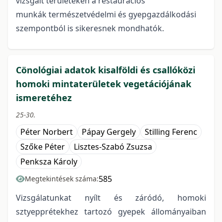
vizsgált területeken a restaurációs
munkák természetvédelmi és gyepgazdálkodási
szempontból is sikeresnek mondhatók.
Cönológiai adatok kisalföldi és csallóközi
homoki mintaterületek vegetációjának
ismeretéhez
25-30.
Péter Norbert
Pápay Gergely
Stilling Ferenc
Szőke Péter
Lisztes-Szabó Zsuzsa
Penksza Károly
585
Megtekintések száma:
Vizsgálatunkat nyílt és záródó, homoki
sztyepprétekhez tartozó gyepek állományaiban