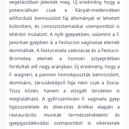
vegetációban jelentek meg. Új eredmény, hogy a
potenciálisan csak a Kárpát-medencében
előforduló bennszülött faj állományát el lehetett
különíteni, és cönoszisztematikai szempontból is
eltérést mutatott. A nyílt gyepekben, valamint a F.
javorkae gyepben is a Festucion vaginatae elemek
domináltak. A Festucetalia valesiacae és a Festuco-
Brometea elemek a homoki sztyeprétben
fordultak elő nagy arányban. Új eredmény, hogy a
F. wagneri, a pannon homokpuszták bennszülött,
domináns, társulásképző faja nem csak a Duna-
Tisza közén, hanem a vizsgált területen is
megtalálható. A győrszentiváni F. vaginata gyep
fajösszetétele és diverzitás értékei alapján a
restaurációs munkák természetvédelmi és
gyepgazdálkodási szempontból is sikeresnek