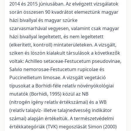
2014 és 2015 júniusában. Az elvégzett vizsgálatok
során összesen 90 kvadrátot elemeztünk magyar
házi bivallyal és magyar szürke
szarvasmarhával vegyesen, valamint csak magyar
házi bivallyal legeltetett, és nem legeltetett
(elkerített, kontroll) mintaterületeken. A vizsgált,
sziken és löszön kialakult társulások a következők
voltak: Achilleo setaceae-Festucetum pseudovinae,
Salvio nemorosae-Festucetum rupicolae és
Puccinellietum limosae. A vizsgált vegetáció
típusokat a Borhidi-féle relatív növényökológiai
mutatók (Borhidi, 1995) közül az NB
(nitrogén igény relatív értékszámai) és a WB
(relatív talajvíz- illetve talajnedvesség indikátor
számai) alapján értékeltük. A természetvédelmi
értékkategóriák (TVK) megoszlását Simon (2000)