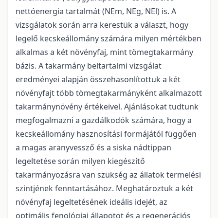
nettóenergia tartalmát (NEm, NEg, NEl) is. A
vizsgálatok során arra kerestük a választ, hogy
legelő kecskeállomány számára milyen mértékben
alkalmas a két növényfaj, mint tömegtakarmány
bázis. A takarmány beltartalmi vizsgálat
eredményei alapján összehasonlítottuk a két
növényfajt több tömegtakarmányként alkalmazott
takarmánynövény értékeivel. Ajánlásokat tudtunk
megfogalmazni a gazdálkodók számára, hogy a
kecskeállomány hasznosítási formájától függően
a magas aranyvessző és a siska nádtippan
legeltetése során milyen kiegészítő
takarmányozásra van szükség az állatok termelési
szintjének fenntartásához. Meghatároztuk a két
növényfaj legeltetésének ideális idejét, az
optimális fenológiai állapotot és a regenerációs