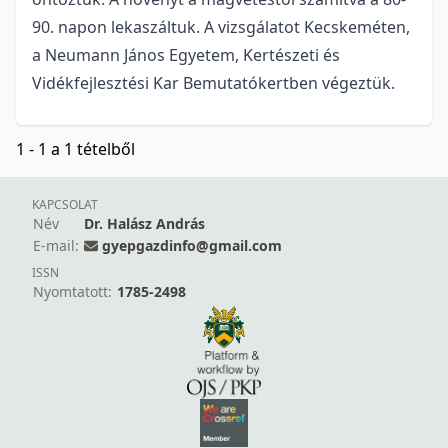
90. napon lekaszáltuk. A vizsgálatot Kecskeméten,
a Neumann János Egyetem, Kertészeti és
Vidékfejlesztési Kar Bemutatókertben végeztük.
1 - 1 a 1 tételből
KAPCSOLAT
Név
Dr. Halász András
E-mail:
gyepgazdinfo@gmail.com
ISSN
Nyomtatott:
1785-2498