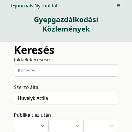
dEjournals Nyitóoldal
Open m
Gyepgazdálkodási
Közlemények
Keresés
Cikkek keresése
Szerző által
Publikált ez után