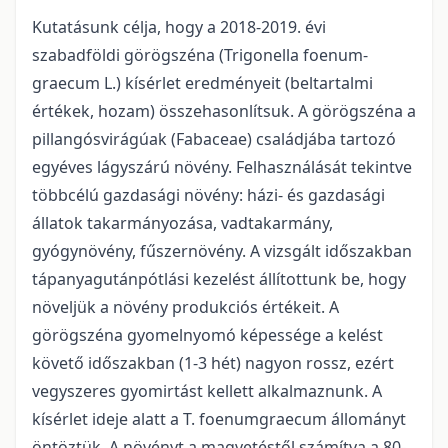
Kutatásunk célja, hogy a 2018-2019. évi
szabadföldi görögszéna (Trigonella foenum-
graecum L.) kísérlet eredményeit (beltartalmi
értékek, hozam) összehasonlítsuk. A görögszéna a
pillangósvirágúak (Fabaceae) családjába tartozó
egyéves lágyszárú növény. Felhasználását tekintve
többcélú gazdasági növény: házi- és gazdasági
állatok takarmányozása, vadtakarmány,
gyógynövény, fűszernövény. A vizsgált időszakban
tápanyagutánpótlási kezelést állítottunk be, hogy
növeljük a növény produkciós értékeit. A
görögszéna gyomelnyomó képessége a kelést
követő időszakban (1-3 hét) nagyon rossz, ezért
vegyszeres gyomirtást kellett alkalmaznunk. A
kísérlet ideje alatt a T. foenumgraecum állományt
öntöztük. A növényt a magvetéstől számítva a 80-