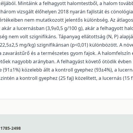
céljából. Mintáink a felhagyott halomtestből, a halom továb
árom vizsgált élőhelyen 2018 nyarán fajlistát és cönológiai
értékeiben nem mutatkozott jelentős különbség. Az átlago
 akár a lucernásban (3,9±0,5 g/100 g), akár a felhagyott hal
g nem volt szignifikáns. Tápanyag ellátottság (N, P) alapján
122,5±2,5 mg/kg) szignifikánsan (p<0,01) különbözött. A növé
zavarástűrő és a természetes gyom fajok. A halomfelszín é
etőek nagyobb arányban. A felhagyást követő ötödik évben k
(91±1%) közelebb állt a kontroll gyephez (93±4%), a lucer
intén a kontroll gyephez (25 faj) közelített, a lucernás (15
1785-2498