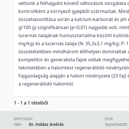
vettünk a felhagyást követő változások vizsgálata 
kontrollként a környező gyepből származtak. Mindh
összehasonlítása során a kalcium-karbonát és pH 
g/100 g) szignifikánsan (p<0,01) nagyobb volt, mint
lucernás talajának humusztartalma közötti különbsé
mg/kg) és a lucernás talaja (N: 35,3±3,1 mg/kg; P: 
összetételében mindhárom élőhelyen domináltak a 
kompetítor és generalista fajok voltak megfigyelh
tekintetében a halomtest regenerálódó növényzete 
Fajgazdagság alapján a halom növényzete (23 faj) sz
a regenerálódó halomtól.
1 - 1 a 1 tételből
KAPCSOLAT
ISSN
Név
Dr. Halász András
Nyomtatott: