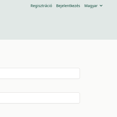
Regisztráció
Bejelentkezés
Magyar