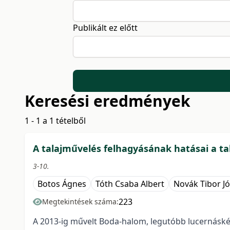
Publikált ez előtt
Keresési eredmények
1 - 1 a 1 tételből
A talajművelés felhagyásának hatásai a ta
3-10.
Botos Ágnes
Tóth Csaba Albert
Novák Tibor Jó
223
Megtekintések száma:
A 2013-ig művelt Boda-halom, legutóbb lucernáskén