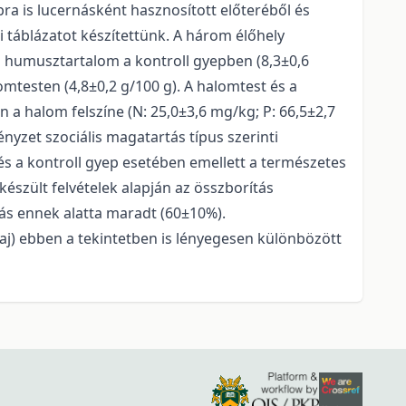
bra is lucernásként hasznosított előteréből és
 táblázatot készítettünk. A három élőhely
s humusztartalom a kontroll gyepben (8,3±0,6
omtesten (4,8±0,2 g/100 g). A halomtest és a
 a halom felszíne (N: 25,0±3,6 mg/kg; P: 66,5±2,7
nyzet szociális magatartás típus szerinti
s a kontroll gyep esetében emellett a természetes
észült felvételek alapján az összborítás
nás ennek alatta maradt (60±10%).
 faj) ebben a tekintetben is lényegesen különbözött