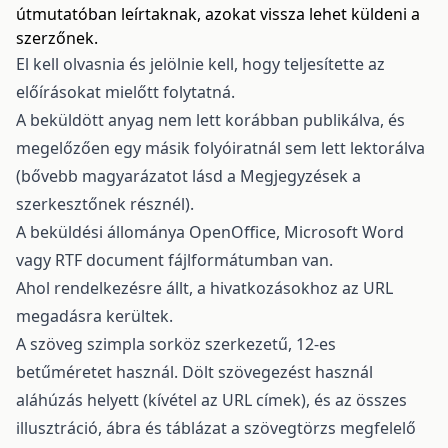
útmutatóban leírtaknak, azokat vissza lehet küldeni a
szerzőnek.
El kell olvasnia és jelölnie kell, hogy teljesítette az
előírásokat mielőtt folytatná.
A beküldött anyag nem lett korábban publikálva, és
megelőzően egy másik folyóiratnál sem lett lektorálva
(bővebb magyarázatot lásd a Megjegyzések a
szerkesztőnek résznél).
A beküldési állománya OpenOffice, Microsoft Word
vagy RTF document fájlformátumban van.
Ahol rendelkezésre állt, a hivatkozásokhoz az URL
megadásra kerültek.
A szöveg szimpla sorköz szerkezetű, 12-es
betűméretet használ. Dölt szövegezést használ
aláhúzás helyett (kívétel az URL címek), és az összes
illusztráció, ábra és táblázat a szövegtörzs megfelelő