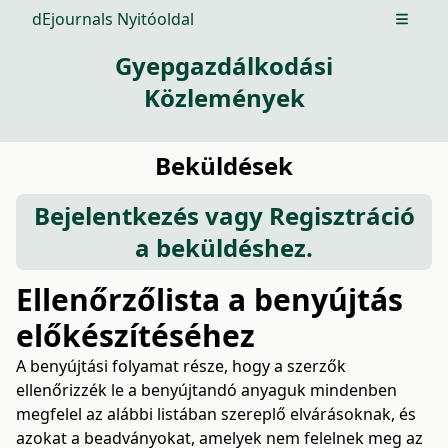
dEjournals Nyitóoldal
Open m
Gyepgazdálkodási
Közlemények
Beküldések
Bejelentkezés
vagy
Regisztráció
a beküldéshez.
Ellenőrzőlista a benyújtás
előkészítéséhez
A benyújtási folyamat része, hogy a szerzők
ellenőrizzék le a benyújtandó anyaguk mindenben
megfelel az alábbi listában szereplő elvárásoknak, és
azokat a beadványokat, amelyek nem felelnek meg az