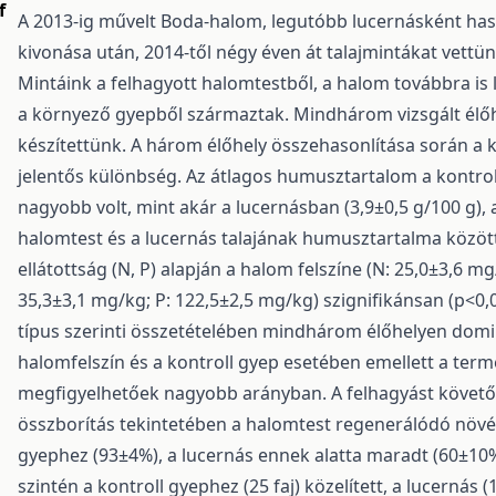
f
A 2013-ig művelt Boda-halom, legutóbb lucernásként hasz
kivonása után, 2014-től négy éven át talajmintákat vettün
Mintáink a felhagyott halomtestből, a halom továbbra is 
a környező gyepből származtak. Mindhárom vizsgált élőhe
készítettünk. A három élőhely összehasonlítása során a
jelentős különbség. Az átlagos humusztartalom a kontroll
nagyobb volt, mint akár a lucernásban (3,9±0,5 g/100 g), 
halomtest és a lucernás talajának humusztartalma között
ellátottság (N, P) alapján a halom felszíne (N: 25,0±3,6 mg
35,3±3,1 mg/kg; P: 122,5±2,5 mg/kg) szignifikánsan (p<0,
típus szerinti összetételében mindhárom élőhelyen domi
halomfelszín és a kontroll gyep esetében emellett a term
megfigyelhetőek nagyobb arányban. A felhagyást követő ö
összborítás tekintetében a halomtest regenerálódó növén
gyephez (93±4%), a lucernás ennek alatta maradt (60±10%
szintén a kontroll gyephez (25 faj) közelített, a lucernás