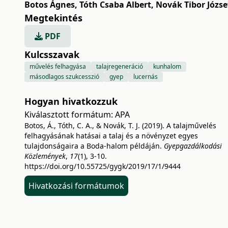
Botos Ágnes
,
Tóth Csaba Albert
,
Novák Tibor Józse
Megtekintés
PDF
Kulcsszavak
művelés felhagyása
talajregeneráció
kunhalom
másodlagos szukcesszió
gyep
lucernás
Hogyan hivatkozzuk
Kiválasztott formátum:
APA
Botos, Á., Tóth, C. A., & Novák, T. J. (2019). A talajművelés
felhagyásának hatásai a talaj és a növényzet egyes
tulajdonságaira a Boda-halom példáján.
Gyepgazdálkodási
Közlemények
,
17
(1), 3-10.
https://doi.org/10.55725/gygk/2019/17/1/9444
Hivatkozási formátumok