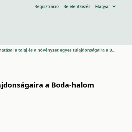
Regisztráció
Bejelentkezés
Magyar
A talajművelés felhagyásának hatásai a talaj és a növényzet egyes tulajdonságaira a Boda-halom példáján
lajdonságaira a Boda-halom