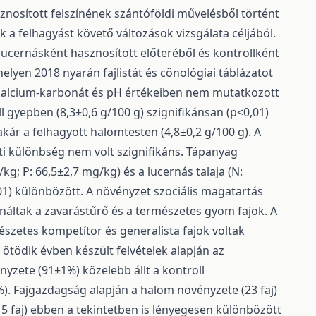
nosított felszínének szántóföldi művelésből történt
k a felhagyást követő változások vizsgálata céljából.
lucernásként hasznosított előteréből és kontrollként
lyen 2018 nyarán fajlistát és cönológiai táblázatot
 kalcium-karbonát és pH értékeiben nem mutatkozott
 gyepben (8,3±0,6 g/100 g) szignifikánsan (p<0,01)
akár a felhagyott halomtesten (4,8±0,2 g/100 g). A
i különbség nem volt szignifikáns. Tápanyag
/kg; P: 66,5±2,7 mg/kg) és a lucernás talaja (N:
01) különbözött. A növényzet szociális magatartás
náltak a zavarástűrő és a természetes gyom fajok. A
észetes kompetítor és generalista fajok voltak
tödik évben készült felvételek alapján az
yzete (91±1%) közelebb állt a kontroll
). Fajgazdagság alapján a halom növényzete (23 faj)
 (15 faj) ebben a tekintetben is lényegesen különbözött