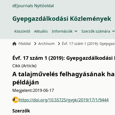
dEjournals Nyitóoldal
Gyepgazdálkodási Közlemények
Köszöntő
Aktuális
Információk
Szerzők számára
Főoldal
Archívum
Évf. 17 szám 1 (2019): Gyepga
Évf. 17 szám 1 (2019): Gyepgazdálkodási
Cikk (Article)
A talajművelés felhagyásának hat
példáján
Megjelent:
2019-06-17
https://doi.org/10.55725/gygk/2019/17/1/9444
Szerzők