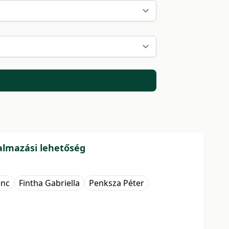
lkalmazási lehetőség
enc
Fintha Gabriella
Penksza Péter