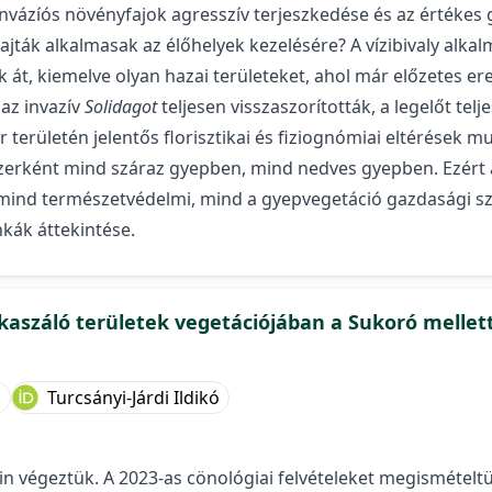
vázíós növényfajok agresszív terjeszkedése és az értékes
ajták alkalmasak az élőhelyek kezelésére? A vízibivaly alk
át, kiemelve olyan hazai területeket, ahol már előzetes e
 az invazív
Solidagot
teljesen visszaszorították, a legelőt tel
 területén jelentős florisztikai és fiziognómiai eltérések 
zerként mind száraz gyepben, mind nedves gyepben. Ezért a 
mind természetvédelmi, mind a gyepvegetáció gazdasági sz
kák áttekintése.
kaszáló területek vegetációjában a Sukoró mellet
a
Turcsányi-Járdi Ildikó
n végeztük. A 2023-as cönológiai felvételeket megismételtük