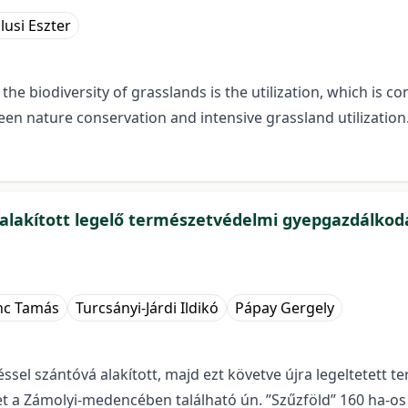
lusi Eszter
he biodiversity of grasslands is the utilization, which is 
 nature conservation and intensive grassland utilization. 
lakított legelő természetvédelmi gyepgazdálkodás
enc Tamás
Turcsányi-Járdi Ildikó
Pápay Gergely
ssel szántóvá alakított, majd ezt követve újra legeltetett t
et a Zámolyi-medencében található ún. ”Szűzföld” 160 ha-os