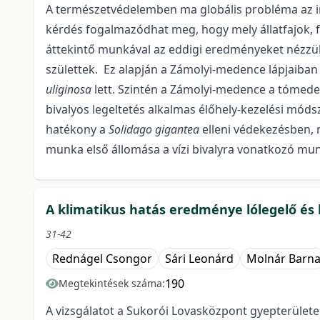
A természetvédelemben ma globális probléma az in
kérdés fogalmazódhat meg, hogy mely állatfajok, f
áttekintő munkával az eddigi eredményeket nézzük 
születtek. Ez alapján a Zámolyi-medence lápjaiban
uliginosa
lett. Szintén a Zámolyi-medence a tómeder
bivalyos legeltetés alkalmas élőhely-kezelési móds
hatékony a
Solidago gigantea
elleni védekezésben, 
munka első állomása a vízi bivalyra vonatkozó mun
A klimatikus hatás eredménye lólegelő és 
31-42
Rednágel Csongor
Sári Leonárd
Molnár Barn
190
Megtekintések száma:
A vizsgálatot a Sukorói Lovasközpont gyepterületei