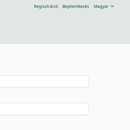
Regisztráció
Bejelentkezés
Magyar