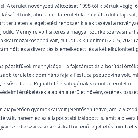
. A terület növényzeti változását 1998-tól kísértük végig, 
 készítettünk, ahol a mintaterületekben előforduló fajokat,
tört területen a legeltetési rendszer kialakításával a növén
lődik. Mennyire volt sikeres a magyar szürke szarvasmarhá
kal mozaikosabbá vált, el tudtuk különíteni (2015, 2021) 
jszám nőtt és a diverzitás is emelkedett, és a két elkülöníte
pázsitfüvek mennyisége – a fajszámot és a borítási értékek
azabb területek domináns faja a Festuca pseudovina volt, mí
elsősorban a Pignatti-féle kategóriák szerint a terület ninc
delmi értékelések alapján a terület növényzetének összeté
n alapvetően gyomokkal volt jelentősen fedve, ami a vizsgá
vált, hanem ez az állapot stabilizálódott is, amit a diverzi
magyar szürke szarvasmarhákkal történő legeltetés mindkét