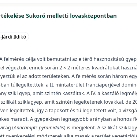
rtékelése Sukoró melletti lovasközpontban
-Járdi Ildikó
 felmérés célja volt bemutatni az eltérő hasznosítású gyepe
el végeztük, ennek során 2 × 2 méteres kvadrátokat haszná
lyeztük el az adott területeken. A felmérés során három eg
n túllegeltetttek, a II. mintaterület franciaperjével dominá
ány sziki gyep, amit szintén kaszáltak. A IV. a kaszáló legm
 szilikát sziklagyep, amit szintén legeltetenek lovakkal, de
ven legeltettek, így a taposott és túllegeltetett volt, a viz
értékes maradt. A gyepekben legnagyobb arányban a honos f
virág (
Anacampts pyramidalis
) is megjelent. A szilikát szikl
zett gyepkezelési módszerek alkalmasak a terület vegetáció