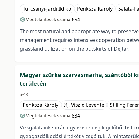
Turcsányi-Járdi Ildikó
Penksza Károly
Saláta-Fa
654
Megtekintések száma:
The most natural and appropriate way to preserve t
management requires intensive cooperation between
grassland utilization on the outskirts of Dejtár.
Magyar szürke szarvasmarha, szántóból kia
területén
3-14
Penksza Károly
Ifj. Viszló Levente
Stilling Fer
834
Megtekintések száma:
Vizsgálataink során egy eredetileg legelőből feltöré
gyepgazdálkodási értékét vizsgáltuk. A mintaterül