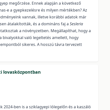
 gyep megőrzése. Ennek alapján a következő
almas-e a gyepkezelésre és milyen mértékben? Az
redményeink vannak, illetve korábbi adatok már
jesen átalakították, és a domináns faj a
Sesleria
mutatkoztak a növényzetben. Megállapíthat, hogy a
bivalyokkal való legeltetés amellett, hogy
empontból sikeres. A hosszú távra tervezett
ti lovasközpontban
 2024-ben is a sziklagyepi lólegelőn és a kaszáló