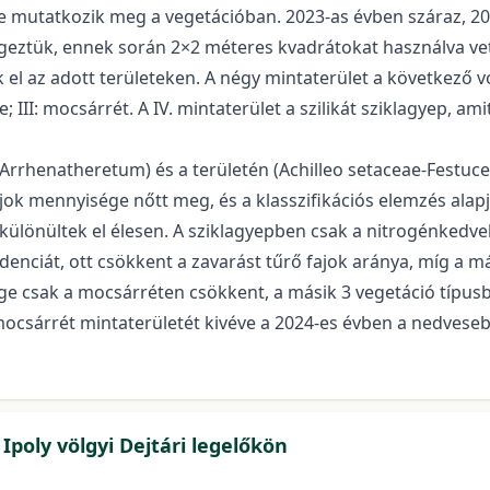
ire mutatkozik meg a vegetációban. 2023-as évben száraz, 20
geztük, ennek során 2×2 méteres kvadrátokat használva vet
el az adott területeken. A négy mintaterület a következő vol
 III: mocsárrét. A IV. mintaterület a szilikát sziklagyep, a
-Arrhenatheretum) és a területén (Achilleo setaceae-Fest
ok mennyisége nőtt meg, és a klasszifikációs elemzés alapj
m különültek el élesen. A sziklagyepben csak a nitrogénkedv
denciát, ott csökkent a zavarást tűrő fajok aránya, míg a m
ge csak a mocsárréten csökkent, a másik 3 vegetáció típu
mocsárrét mintaterületét kivéve a 2024-es évben a nedvese
poly völgyi Dejtári legelőkön