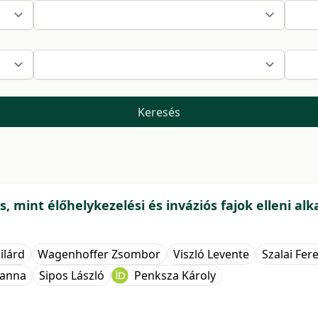
Keresés
és, mint élőhelykezelési és inváziós fajok elleni a
ilárd
Wagenhoffer Zsombor
Viszló Levente
Szalai Fer
lianna
Sipos László
Penksza Károly