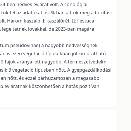
24-ben nedves évjárat volt. A cönológiai
tük fel az adatokat, és %-ban adtuk meg a borítási
t. Három kaszáló: I: kaszálórét; II: Festuca
mit legeltetnek lovakkal, de 2023-ban magára
ucetum pseudovinae) a nagyobb nedvességnek
án is ezen vegetáció típusokban jól kimutatható
elő fajok aránya lett nagyobb. A természetvédelmi
ásik 3 vegetáció típusban nőtt. A gyepgazdálkodási
sban nőtt, és ezzel párhuzamosan a magasabb
bb évjáratnak köszönhetően a hatás pozitívan