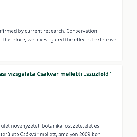
confirmed by current research. Conservation
Therefore, we investigated the effect of extensive
i vizsgálata Csákvár melletti „szűzföld”
erület növényzetét, botanikai összetételét és
 területe Csákvár mellett, amelyen 2009-ben