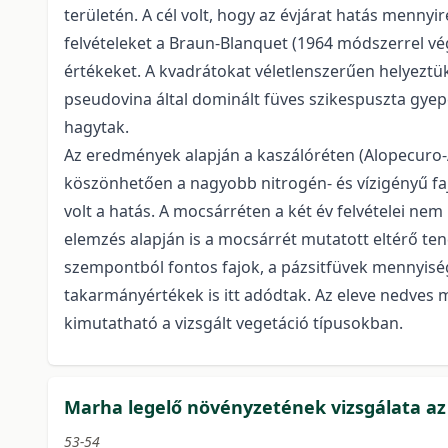
területén. A cél volt, hogy az évjárat hatás menny
felvételeket a Braun-Blanquet (1964 módszerrel vé
értékeket. A kvadrátokat véletlenszerűen helyeztük 
pseudovina által dominált füves szikespuszta gyepe;
hagytak.
Az eredmények alapján a kaszálóréten (Alopecuro
köszönhetően a nagyobb nitrogén- és vízigényű faj
volt a hatás. A mocsárréten a két év felvételei ne
elemzés alapján is a mocsárrét mutatott eltérő ten
szempontból fontos fajok, a pázsitfüvek mennyisé
takarmányértékek is itt adódtak. Az eleve nedves 
kimutatható a vizsgált vegetáció típusokban.
Marha legelő növényzetének vizsgálata az I
53-54