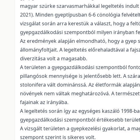
magyar szürke szarvasmarhákkal legeltetés indult el
2021). Minden gyeptípusban 6-6 cönológia felvételt
vizsgálat során arra kerestük a választ, hogy a fel
gyepgazdálkodási szempontból milyen irányban fej
Az eredmények alapján elmondható, hogy a gyep sok
állományfoltjait. A legeltetés előrehaladtával a fa
diverzitása volt a magasabb.
A területen a gyepgazdálkodási szempontból fontos 
pillangósok mennyisége is jelentősebb lett. A szár
stolonifera vált dominánssá. Az életformák alapján, 
növények nem váltak meghatározóvá. A természetvé
fajainak az irányába.
A legeltetés során így az egységes kaszáló 1998-ba
gyepgazdálkodási szempontból értékesebb területté 
A vizsgált területen a gyepkezelési gyakorlat, a 
szempont szerint is sikeres volt.