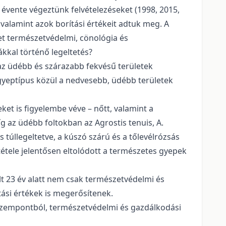
6 évente végeztünk felvételezéseket (1998, 2015,
 valamint azok borítási értékeit adtuk meg. A
yzet természetvédelmi, cönológia és
kkal történő legeltetés?
az üdébb és szárazabb fekvésű területek
tt gyeptípus közül a nedvesebb, üdébb területek
et is figyelembe véve – nőtt, valamint a
g az üdébb foltokban az Agrostis tenuis, A.
s túllegeltetve, a kúszó szárú és a tőlevélrózsás
tele jelentősen eltolódott a természetes gyepek
lt 23 év alatt nem csak természetvédelmi és
tási értékek is megerősítenek.
 szempontból, természetvédelmi és gazdálkodási