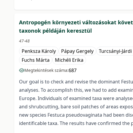
Antropogén környezeti változásokat köve
taxonok példáján keresztül
47-48
Penksza Károly
Pápay Gergely
Turcsányi-Járdi 
Fuchs Márta
Michéli Erika
687
Megtekintések száma:
Our goal is to check and revise the dominant Fes
analyses. To accomplish this, we had to add exami
Europe. Individuals of examined taxa were analyse
and shrubcutting, bare soil patches of areas expo
new species Festuca pseudovaginata had been disco
identificable taxa. The results have confirmed the