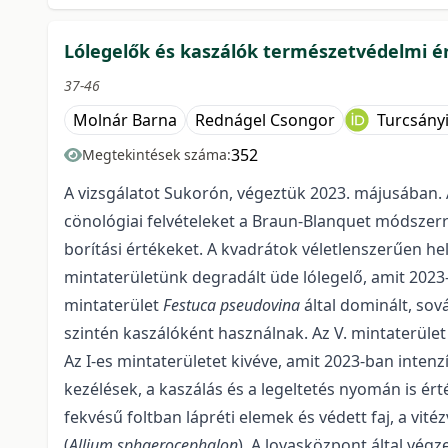
Lólegelők és kaszálók természetvédelmi é
37-46
Molnár Barna
Rednágel Csongor
Turcsányi
352
Megtekintések száma:
A vizsgálatot Sukorón, végeztük 2023. májusában. A
cönológiai felvételeket a Braun-Blanquet módszerr
borítási értékeket. A kvadrátok véletlenszerűen he
mintaterületünk degradált üde lólegelő, amit 2023-ba
mintaterület
Festuca pseudovina
által dominált, sov
szintén kaszálóként használnak. Az V. mintaterület
Az I-es mintaterületet kivéve, amit 2023-ban intenzí
kezélések, a kaszálás és a legeltetés nyomán is 
fekvésű foltban lápréti elemek és védett faj, a vitéz
(
Allium sphaerocephalon
). A lovasközpont által vég