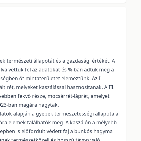
k természeti állapotát és a gazdasági értékét. A
lva vettük fel az adatokat és %-ban adtuk meg a
ységben öt mintaterületet elemeztünk. Az I.
lt rét, melyeket kaszálással hasznosítanak. A III.
élyebben fekvő része, mocsárrét-láprét, amelyet
 2023-ban magára hagytak.
sgálatok alapján a gyepek természetességi állapota a
lóra elemek találhatók meg. A kaszálón a mélyebb
agyepben is előfordult védett faj a bunkós hagyma
jának természetközeli és hosszú távon való