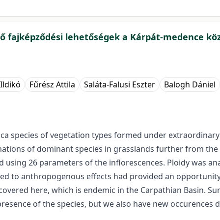
tő fajképződési lehetőségek a Kárpát-medence kö
Ildikó
Fűrész Attila
Saláta-Falusi Eszter
Balogh Dániel
tuca species of vegetation types formed under extraordina
nations of dominant species in grasslands further from the
d using 26 parameters of the inflorescences. Ploidy was ana
sed to anthropogenous effects had provided an opportunity 
vered here, which is endemic in the Carpathian Basin. Surv
 presence of the species, but we also have new occurences 