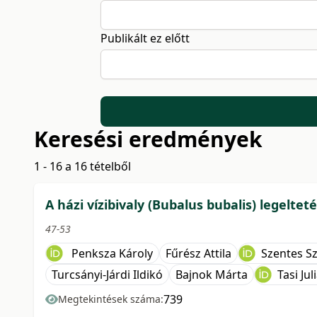
Publikált ez előtt
Keresési eredmények
1 - 16 a 16 tételből
A házi vízibivaly (Bubalus bubalis) legeltet
47-53
Penksza Károly
Fűrész Attila
Szentes Sz
Turcsányi-Járdi Ildikó
Bajnok Márta
Tasi Ju
739
Megtekintések száma: