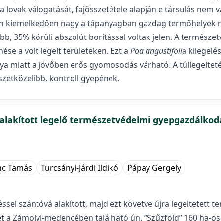
a lovak válogatását, fajösszetétele alapján e társulás nem 
gelőn kiemelkedően nagy a tápanyagban gazdag termőhelyek 
b, 35% körüli abszolút borítással voltak jelen. A természe
se a volt legelt területeken. Ezt a
Poa angustifoli
a kilegelé
ánya miatt a jövőben erős gyomosodás várható. A túllegelte
szetközelibb, kontroll gyepének.
lakított legelő természetvédelmi gyepgazdálkodás
enc Tamás
Turcsányi-Járdi Ildikó
Pápay Gergely
ssel szántóvá alakított, majd ezt követve újra legeltetett t
et a Zámolyi-medencében található ún. ”Szűzföld” 160 ha-os