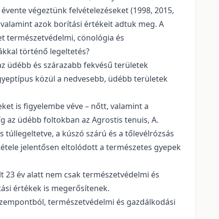
6 évente végeztünk felvételezéseket (1998, 2015,
 valamint azok borítási értékeit adtuk meg. A
yzet természetvédelmi, cönológia és
kkal történő legeltetés?
az üdébb és szárazabb fekvésű területek
tt gyeptípus közül a nedvesebb, üdébb területek
et is figyelembe véve – nőtt, valamint a
g az üdébb foltokban az Agrostis tenuis, A.
s túllegeltetve, a kúszó szárú és a tőlevélrózsás
tele jelentősen eltolódott a természetes gyepek
lt 23 év alatt nem csak természetvédelmi és
tási értékek is megerősítenek.
 szempontból, természetvédelmi és gazdálkodási