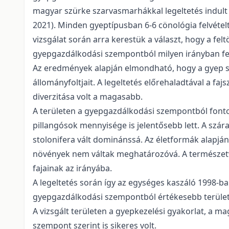
magyar szürke szarvasmarhákkal legeltetés indult el
2021). Minden gyeptípusban 6-6 cönológia felvételt
vizsgálat során arra kerestük a választ, hogy a fel
gyepgazdálkodási szempontból milyen irányban fej
Az eredmények alapján elmondható, hogy a gyep sok
állományfoltjait. A legeltetés előrehaladtával a fa
diverzitása volt a magasabb.
A területen a gyepgazdálkodási szempontból fontos 
pillangósok mennyisége is jelentősebb lett. A szár
stolonifera vált dominánssá. Az életformák alapján, 
növények nem váltak meghatározóvá. A természetvé
fajainak az irányába.
A legeltetés során így az egységes kaszáló 1998-ba
gyepgazdálkodási szempontból értékesebb területté 
A vizsgált területen a gyepkezelési gyakorlat, a 
szempont szerint is sikeres volt.