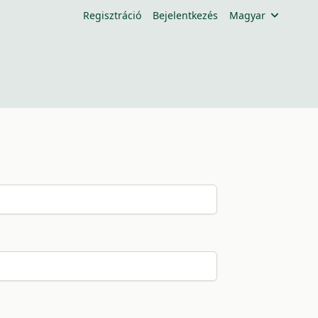
Regisztráció
Bejelentkezés
Magyar