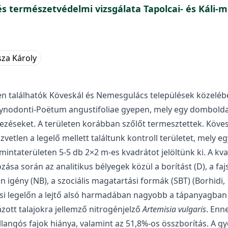
 természetvédelmi vizsgálata Tapolcai- és Káli-me
za Károly
ében találhatók Köveskál és Nemesgulács települések közelé
a Cynodonti-Poëtum angustifoliae gyepen, mely egy domboldalo
éseket. A területen korábban szőlőt termesztettek. Köveská
közvetlen a legelő mellett találtunk kontroll területet, mely e
 mintaterületen 5-5 db 2×2 m-es kvadrátot jelöltünk ki. A 
zása során az analitikus bélyegek közül a borítást (D), a fa
n igény (NB), a szociális magatartási formák (SBT) (Borhidi
csi legelőn a lejtő alsó harmadában nagyobb a tápanyagban
ázott talajokra jellemző nitrogénjelző
Artemisia vulgaris
. Enn
angós fajok hiánya, valamint az 51,8%-os összborítás. A gyep