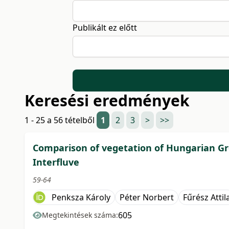
Publikált ez előtt
Keresési eredmények
1 - 25 a 56 tételből
1
2
3
>
>>
Comparison of vegetation of Hungarian Gre
Interfluve
59-64
Penksza Károly
Péter Norbert
Fűrész Attil
605
Megtekintések száma: