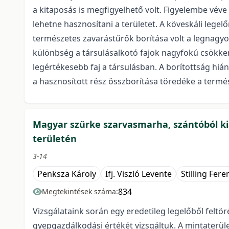
a kitaposás is megfigyelhető volt. Figyelembe véve 
lehetne hasznosítani a területet. A köveskáli le
természetes zavarástűrők borítása volt a legnagyob
különbség a társulásalkotó fajok nagyfokú csökkené
legértékesebb faj a társulásban. A borítottság hi
a hasznosított rész összborítása töredéke a termé
Magyar szürke szarvasmarha, szántóból kia
területén
3-14
Penksza Károly
Ifj. Viszló Levente
Stilling Fer
834
Megtekintések száma:
Vizsgálataink során egy eredetileg legelőből feltöré
gyepgazdálkodási értékét vizsgáltuk. A mintaterül