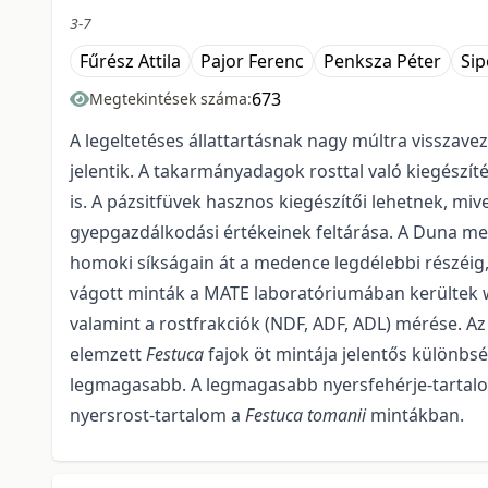
3-7
Fűrész Attila
Pajor Ferenc
Penksza Péter
Sip
673
Megtekintések száma:
A legeltetéses állattartásnak nagy múltra visszav
jelentik. A takarmányadagok rosttal való kiegészítés
is. A pázsitfüvek hasznos kiegészítői lehetnek, mi
gyepgazdálkodási értékeinek feltárása. A Duna me
homoki síkságain át a medence legdélebbi részéig, 
vágott minták a MATE laboratóriumában kerültek wee
valamint a rostfrakciók (NDF, ADF, ADL) mérése. 
elemzett
Festuca
fajok öt mintája jelentős különbs
legmagasabb. A legmagasabb nyersfehérje-tartal
nyersrost-tartalom a
Festuca tomanii
mintákban.