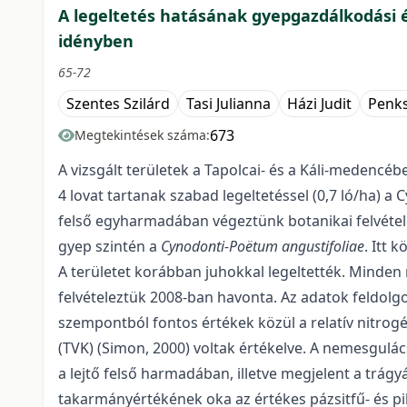
A legeltetés hatásának gyepgazdálkodási és
idényben
65-72
Szentes Szilárd
Tasi Julianna
Házi Judit
Penks
673
Megtekintések száma:
A vizsgált területek a Tapolcai- és a Káli-medenc
4 lovat tartanak szabad legeltetéssel (0,7 ló/ha) 
felső egyharmadában végeztünk botanikai felvételez
gyep szintén a
Cynodonti-Poëtum angustifoliae
. Itt 
A területet korábban juhokkal legeltették. Minden
felvételeztük 2008-ban havonta. Az adatok feldolgo
szempontból fontos értékek közül a relatív nitrogé
(TVK) (Simon, 2000) voltak értékelve. A nemesgulá
a lejtő felső harmadában, illetve megjelent a trágy
takarmányértékének oka az értékes pázsitfű- és pill