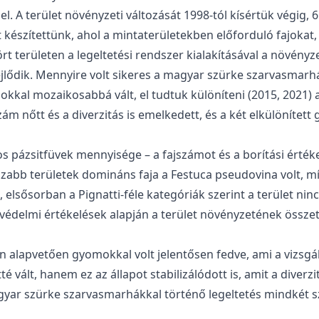
. A terület növényzeti változását 1998-tól kísértük végig, 
 készítettünk, ahol a mintaterületekben előforduló fajokat,
tört területen a legeltetési rendszer kialakításával a növén
lődik. Mennyire volt sikeres a magyar szürke szarvasmarhá
kal mozaikosabbá vált, el tudtuk különíteni (2015, 2021) 
jszám nőtt és a diverzitás is emelkedett, és a két elkülöníte
pázsitfüvek mennyisége – a fajszámot és a borítási értékek
azabb területek domináns faja a Festuca pseudovina volt, mí
elsősorban a Pignatti-féle kategóriák szerint a terület ninc
delmi értékelések alapján a terület növényzetének összeté
n alapvetően gyomokkal volt jelentősen fedve, ami a vizsgá
vált, hanem ez az állapot stabilizálódott is, amit a diverzi
magyar szürke szarvasmarhákkal történő legeltetés mindkét