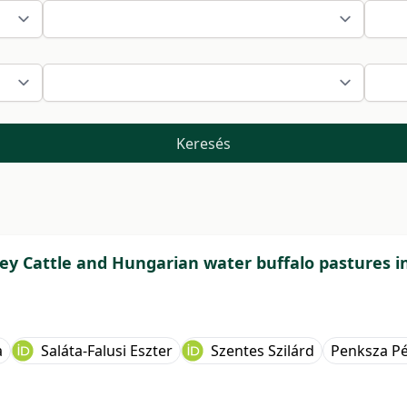
Keresés
y Cattle and Hungarian water buffalo pastures i
a
Saláta-Falusi Eszter
Szentes Szilárd
Penksza Pé