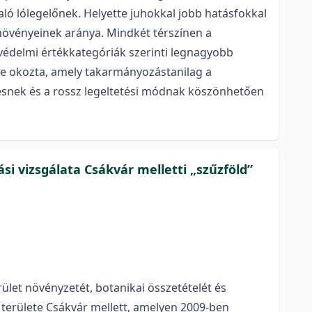
való lólegelőnek. Helyette juhokkal jobb hatásfokkal
növényeinek aránya. Mindkét térszínen a
tvédelmi értékkategóriák szerinti legnagyobb
se okozta, amely takarmányozástanilag a
tésnek és a rossz legeltetési módnak köszönhetően
i vizsgálata Csákvár melletti „szűzföld”
erület növényzetét, botanikai összetételét és
 területe Csákvár mellett, amelyen 2009-ben