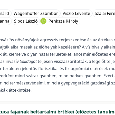
ilárd
Wagenhoffer Zsombor
Viszló Levente
Szalai Fer
lianna
Sipos László
Penksza Károly
vázíós növényfajok agresszív terjeszkedése és az értékes
ajták alkalmasak az élőhelyek kezelésére? A vízibivaly alk
át, kiemelve olyan hazai területeket, ahol már előzetes e
 az invazív
Solidagot
teljesen visszaszorították, a legelőt tel
 területén jelentős florisztikai és fiziognómiai eltérések 
zerként mind száraz gyepben, mind nedves gyepben. Ezért a 
mind természetvédelmi, mind a gyepvegetáció gazdasági sz
kák áttekintése.
a fajainak beltartalmi értékei (előzetes tanulm