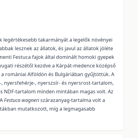
tok legértékesebb takarmányát a legelők növényei
bak lesznek az állatok, és javul az állatok jóléte
 menti Festuca fajok által dominált homoki gyepek
nyugati részétől kezdve a Kárpát-medence középső
, a romániai Alföldön és Bulgáriában gyűjtöttük. A
 nyersfehérje-, nyerszsír- és nyersrost-tartalom,
 és NDF-tartalom minden mintában magas volt. Az
 A
Festuca wagneri
szárazanyag-tartalma volt a
tákban mutatkozott, míg a legmagasabb