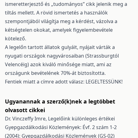
ismeretterjesztő és „tudományos” cikk jelenik meg a
tiltás mellett. A rövid ismertetés a használók
szempontjából világítja meg a kérdést, vázolva a
kétségtelen okokat, amelyek figyelembevétele
kötelező.
A legelőn tartott állatok gulyáit, nyájait várták a
nyugati országok nagyvárosaiban (Strassburgtól
Velencéig) azok kiváló minősége miatt, ami az
országunk bevételének 70%-át biztosította.
Fentiek miatt a címre adott válasz: LEGELTESSÜNK!
Ugyanannak a szerző(k)nek a legtöbbet
olvasott cikkei
Dr. Vinczeffy Imre,
Legelőink különleges értékei
Gyepgazdálkodási Közlemények: Évf. 2 szám 1-2
(2004): Gyepgazdálkodási Közlemények (GS-02)