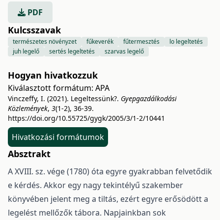
PDF
Kulcsszavak
természetes növényzet
fűkeverék
fűtermesztés
lo legeltetés
juh legelő
sertés legeltetés
szarvas legelő
Hogyan hivatkozzuk
Kiválasztott formátum:
APA
Vinczeffy, I. (2021). Legeltessünk?.
Gyepgazdálkodási
Közlemények
,
3
(1-2), 36-39.
https://doi.org/10.55725/gygk/2005/3/1-2/10441
Hivatkozási formátumok
Absztrakt
A XVIII. sz. vége (1780) óta egyre gyakrabban felvetődik
e kérdés. Akkor egy nagy tekintélyű szakember
könyvében jelent meg a tiltás, ezért egyre erősödött a
legelést mellőzők tábora. Napjainkban sok