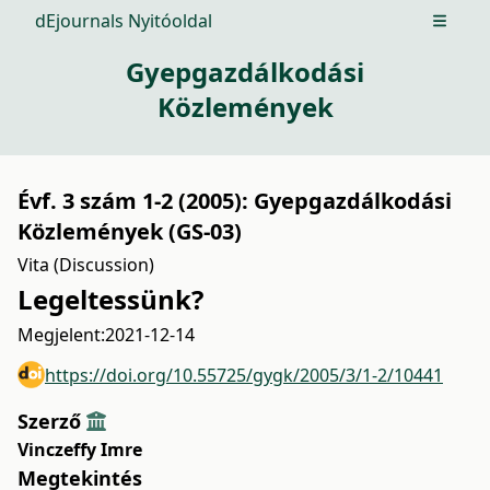
dEjournals Nyitóoldal
Open m
Gyepgazdálkodási
Közlemények
Évf. 3 szám 1-2 (2005): Gyepgazdálkodási
Közlemények (GS-03)
Vita (Discussion)
Legeltessünk?
Megjelent:
2021-12-14
https://doi.org/10.55725/gygk/2005/3/1-2/10441
Szerző
Vinczeffy Imre
Megtekintés