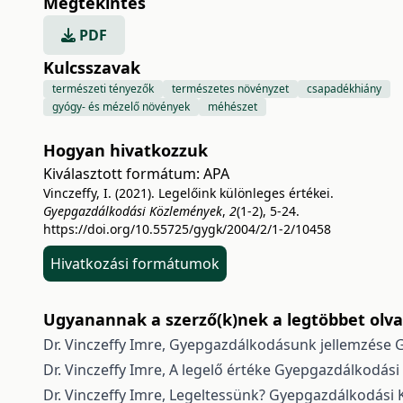
Megtekintés
PDF
Kulcsszavak
természeti tényezők
természetes növényzet
csapadékhiány
gyógy- és mézelő növények
méhészet
Hogyan hivatkozzuk
Kiválasztott formátum:
APA
Vinczeffy, I. (2021). Legelőink különleges értékei.
Gyepgazdálkodási Közlemények
,
2
(1-2), 5-24.
https://doi.org/10.55725/gygk/2004/2/1-2/10458
Hivatkozási formátumok
Ugyanannak a szerző(k)nek a legtöbbet olvas
Dr. Vinczeffy Imre,
Gyepgazdálkodásunk jellemzése
G
Dr. Vinczeffy Imre,
A legelő értéke
Gyepgazdálkodási 
Dr. Vinczeffy Imre,
Legeltessünk?
Gyepgazdálkodási K