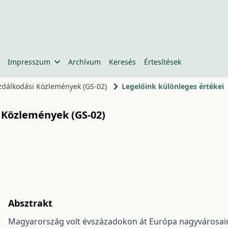
Impresszum
Archívum
Keresés
Értesítések
azdálkodási Közlemények (GS-02)
Legelőink különleges értékei
i Közlemények (GS-02)
Absztrakt
Magyarország volt évszázadokon át Európa nagyvárosaina