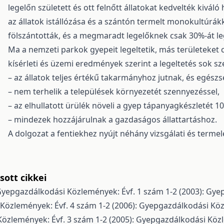
legelőn született és ott felnőtt állatokat kedvelték kivá
az állatok istállózása és a szántón termelt monokultúrá
fölszántották, és a megmaradt legelőknek csak 30%-át le
Ma a nemzeti parkok gyepeit legeltetik, más területeket
kísérleti és üzemi eredmények szerint a legeltetés sok 
– az állatok teljes értékű takarmányhoz jutnak, és egés
– nem terhelik a települések környezetét szennyezéssel,
– az elhullatott ürülék növeli a gyep tápanyagkészletét 10
– mindezek hozzájárulnak a gazdaságos állattartáshoz.
A dolgozat a fentiekhez nyújt néhány vizsgálati és termel
ott cikkei
yepgazdálkodási Közlemények: Évf. 1 szám 1-2 (2003): Gy
Közlemények: Évf. 4 szám 1-2 (2006): Gyepgazdálkodási Kö
özlemények: Évf. 3 szám 1-2 (2005): Gyepgazdálkodási Köz