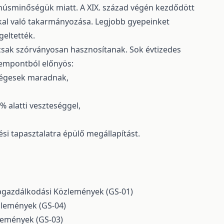
ló húsminőségük miatt. A XIX. század végén kezdődött
kkal való takarmányozása. Legjobb gyepeinket
geltették.
 csak szórványosan hasznosítanak. Sok évtizedes
szempontból előnyös:
zségesek maradnak,
% alatti veszteséggel,
ési tapasztalatra épülő megállapítást.
epgazdálkodási Közlemények (GS-01)
zlemények (GS-04)
lemények (GS-03)