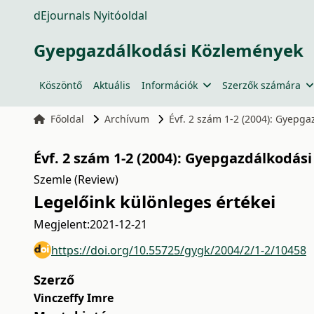
dEjournals Nyitóoldal
Gyepgazdálkodási Közlemények
Köszöntő
Aktuális
Információk
Szerzők számára
Főoldal
Archívum
Évf. 2 szám 1-2 (2004): Gyepg
Évf. 2 szám 1-2 (2004): Gyepgazdálkodás
Szemle (Review)
Legelőink különleges értékei
Megjelent:
2021-12-21
https://doi.org/10.55725/gygk/2004/2/1-2/10458
Szerző
Vinczeffy Imre