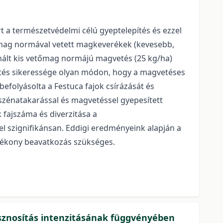
 a természetvédelmi célú gyeptelepítés és ezzel
őmag normával vetett magkeverékek (kevesebb,
nált kis vetőmag normájú magvetés (25 kg/ha)
ítés sikeressége olyan módon, hogy a magvetéses
efolyásolta a Festuca fajok csírázását és
 szénatakarással és magvetéssel gyepesített
 fajszáma és diverzitása a
el szignifikánsan. Eddigi eredményeink alapján a
atékony beavatkozás szükséges.
sznosítás intenzitásának függvényében