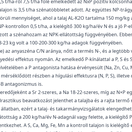
,5 t/ha-ról 7,5 t/ha fölé emelkedett az NxP pozitív kölcsö
alajon is 3,5 t/ha szénatöbbletet adott. Az együttes NP-trág
örüli mennyiséget, ahol a talaj AL-K2O tartalma 150 mg/kg a
P-kontrollon 0,5 t/ha, a kielégítő 300 kg/ha/év N és a jó P-e
dozott a szénahozam az NPK-ellátottság függvényében. Ebbe
33-23 kg volt a 100-200-300 kg/ha adagok függvényében.
re) az anyaszéna C/N aránya, nőtt a termés N-, és a legtöbb v
dési effektus nyomán. Az emelkedő P-kínálattal a P, S és 
vételében a P antagonista hatása érvényesült (Na, Zn, Cu, M
mérséklődött részben a hígulási effektusra (N, P, S), illet
K-B antagonizmus is.
redőjeként a Sr 2-szeres, a Na 18-22-szeres, míg az N×P e
 drasztikus beavatkozást jelenthet a talajba és a rajta ter
llatban, ezért a talaj- és takarmányvizsgálatok elengedhet
átottság a 200 kg/ha/év N-adagnál vagy felette, a kielégítő 
tkezhet. A S, Ca, Mg, Fe, Mn a kontroll talajon is kielégítő 