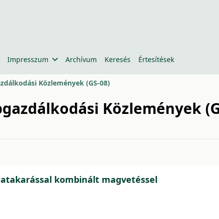
Impresszum
Archívum
Keresés
Értesítések
gazdálkodási Közlemények (GS-08)
epgazdálkodási Közlemények (G
64618b0959
atakarással kombinált magvetéssel