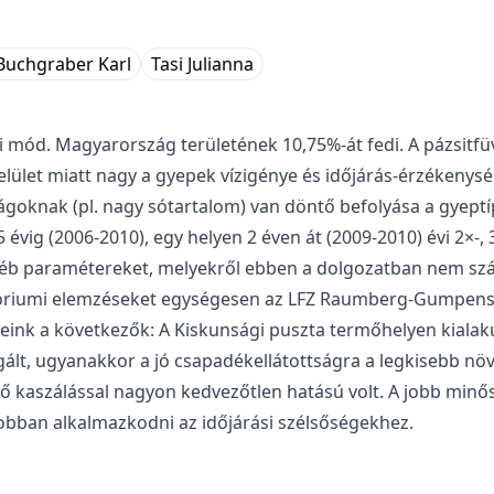
Buchgraber Karl
Tasi Julianna
i mód. Magyarország területének 10,75%-át fedi. A pázsitfü
elület miatt nagy a gyepek vízigénye és időjárás-érzékenysé
goknak (pl. nagy sótartalom) van döntő befolyása a gyeptí
vig (2006-2010), egy helyen 2 éven át (2009-2010) évi 2×-, 
éb paramétereket, melyekről ebben a dolgozatban nem szám
tóriumi elemzéseket egységesen az LFZ Raumberg-Gumpenste
ink a következők: A Kiskunsági puszta termőhelyen kialak
ált, ugyanakkor a jó csapadékellátottságra a legkisebb nö
ő kaszálással nagyon kedvezőtlen hatású volt. A jobb minős
obban alkalmazkodni az időjárási szélsőségekhez.