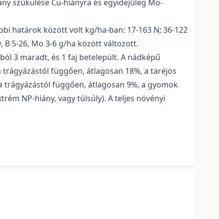
arány szűkülése Cu-hiányra és egyidejűleg Mo-
bi határok között volt kg/ha-ban: 17-163 N; 36-122
39, B 5-26, Mo 3-6 g/ha között változott.
ból 3 maradt, és 1 faj betelepült. A nádképű
 trágyázástól függően, átlagosan 18%, a taréjos
a trágyázástól függően, átlagosan 9%, a gyomok
trém NP-hiány, vagy túlsúly). A teljes növényi