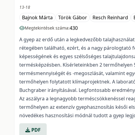
13-18
Bajnok Márta
Török Gábor
Resch Reinhard
430
Megtekintések száma:
A gyep az erdő után a legkedvezőbb talajhasználat
rétegében található, ezért, és a nagy párologtató f
képességének és egyes szélsőséges talajtulajdonsá
termésképzésben. Kísérleteinkben 2 termőhelyen 5 é
termésmennyiségét és -megoszlását, valamint egy
termőhelyen folytatott klímaprojektnek. A labora
Buchgraber irányításával. Legfontosabb eredménye
Az aszályra a legnagyobb terméscsökkenéssel reag
termőhelyen az extenzív gyephasznosítás késői els
növedékes hasznosítási módnál tudott a gyep legj
PDF