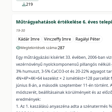
219
Műtrágyahatások értékelése 6. éves telep
19-30
Kádár Imre
Vinczeffy Imre
Ragályi Péter
287
Megtekintések száma:
Egy műtrágyázási kísérlet 33. évében, 2006-ban vizs
vezérnövényű nyolckomponensű pillangós nélküli g
3% humuszt, 3-5% CaCO3-ot és 20-22% agyagot tart
4N×4P×4K=64 kezelést × 2 ismétlést=128 parcellát fo
június 8-án, a második szeptember 11-én történt. A
módszerét, beállításainak körülményeit és az előző
eredmények:
1. Az 1. kaszálású anyaszéna adta a szénatermés 