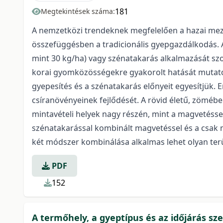
181
Megtekintések száma:
A nemzetközi trendeknek megfelelően a hazai mező
összefüggésben a tradicionális gyepgazdálkodás.
mint 30 kg/ha) vagy szénatakarás alkalmazását s
korai gyomközösségekre gyakorolt hatását mutato
gyepesítés és a szénatakarás előnyeit egyesítjük.
csíranövényeinek fejlődését. A rövid életű, zömébe
mintavételi helyek nagy részén, mint a magvetésse
szénatakarással kombinált magvetéssel és a csak m
két módszer kombinálása alkalmas lehet olyan te
PDF
152
A termőhely, a gyeptípus és az időjárás 