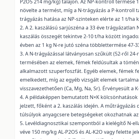
P2O5 214 mg/kg) talajon. Az NP-kontroll termése 1
növelte a termést, míg a N-trágyázás a P-kontroll t
trágyázás hatása az NP-szinteken elérte az 1 t/ha k
2. A 2. kaszálású sarjúszéna a 33 éve trágyázatlan N
kaszálás összegét tekintve 2-10 t/ha között inga
évben az 1 kg N-re jutó széna többlettermése 47-
3. A N-trágyázással látványosan szűkült (52-ről 24-
termésében az elemek, fémek feldúsultak a töménye
alkalmazott szuperfoszfát. Egyéb elemek, fémek fel
emelkedett, míg az egyéb vizsgált elemek tartalma 
visszavezethetően (Ca, Mg, Na, Sr). Érvényesült a 
4. A példaképpen bemutatott N×K kölcsönhatások e
jelzett, főként a 2. kaszálás idején. A műtrágyázás
túlsúlyok anyagcsere betegségeket okozhatnak az á
5. Levéldiagnosztikai szempontból a kielégítő N-ell
véve 150 mg/kg AL-P2O5 és AL-K2O vagy felette jelen