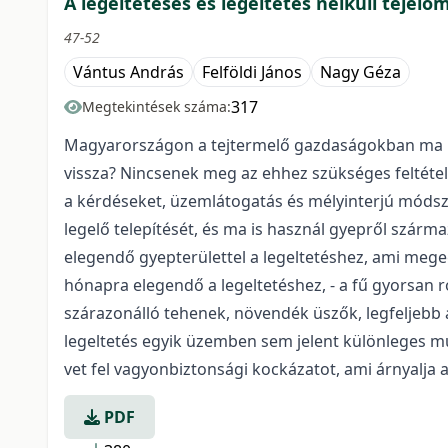
A legeltetéses és legeltetés nélküli teje
47-52
Vántus András
Felföldi János
Nagy Géza
317
Megtekintések száma:
Magyarországon a tejtermelő gazdaságokban ma má
vissza? Nincsenek meg az ehhez szükséges feltétel
a kérdéseket, üzemlátogatás és mélyinterjú módszer
legelő telepítését, és ma is használ gyepről szá
elegendő gyepterülettel a legeltetéshez, ami megeg
hónapra elegendő a legeltetéshez, - a fű gyorsan 
szárazonálló tehenek, növendék üszők, legfeljebb a 
legeltetés egyik üzemben sem jelent különleges m
vet fel vagyonbiztonsági kockázatot, ami árnyalja
PDF