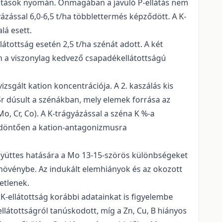
nhatások nyomán. Önmagában a javuló P-ellátás nem
yázással 6,0-6,5 t/ha többlettermés képződött. A K-
lá esett.
llátottság esetén 2,5 t/ha szénát adott. A két
n a viszonylag kedvező csapadékellátottságú
izsgált kation koncentrációja. A 2. kaszálás kis
Sr dúsult a szénákban, mely elemek forrása az
o, Cr, Co). A K-trágyázással a széna K %-a
ve döntően a kation-antagonizmusra
gyüttes hatására a Mo 13-15-szörös különbségeket
mő növénybe. Az indukált elemhiányok és az okozott
etlenek.
PK-ellátottság korábbi adatainkat is figyelembe
ellátottságról tanúskodott, míg a Zn, Cu, B hiányos