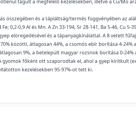
ezőtlenül tágult a megfelelő kezelésekben, illetve a Cu/Mo 
ás összegében és a tápláltság/termés függvényében az aláb
,4 Fe; 0,2-0,9 Al és Mn. A Zn 33-194, Sr 28-141, Ba 5-46, Cu 5-
yep elöregedésével és a tápanyagkínálattal. A 8 vetett fűfaj
70% közötti, átlagosan 44%, a csomós ebír borítása 4-24% a
átlagosan 9%, a betelepült magyar rozsnok borítása 0-24% 
A gyomok főként ott szaporodtak el, ahol a gyep kiritkult (ex
ellátotton kezelésekben 95-97%-ot tett ki.