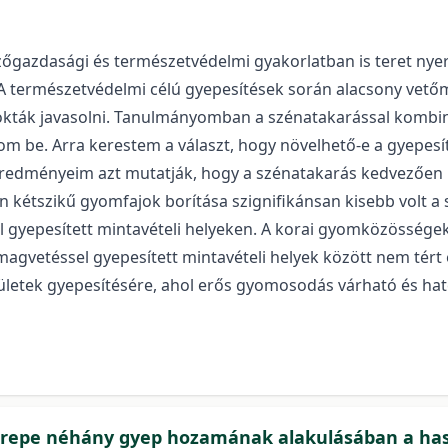
gazdasági és természetvédelmi gyakorlatban is teret nyert
 A természetvédelmi célú gyepesítések során alacsony vet
zokták javasolni. Tanulmányomban a szénatakarással kombi
m be. Arra kerestem a választ, hogy növelhető-e a gyepes
 Eredményeim azt mutatják, hogy a szénatakarás kedvezően b
n kétszikű gyomfajok borítása szignifikánsan kisebb volt a
l gyepesített mintavételi helyeken. A korai gyomközösségek
agvetéssel gyepesített mintavételi helyek között nem tért 
rületek gyepesítésére, ahol erős gyomosodás várható és h
szerepe néhány gyep hozamának alakulásában a ha