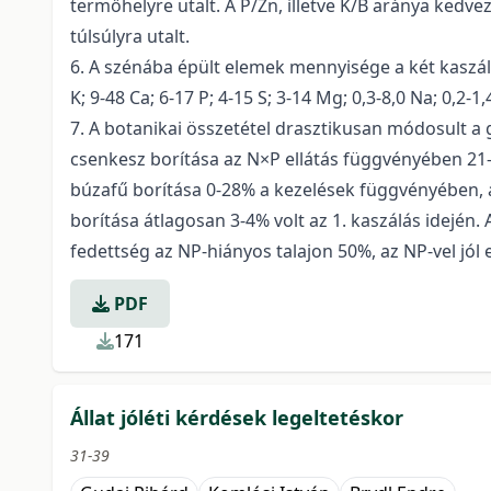
termőhelyre utalt. A P/Zn, illetve K/B aránya kedv
túlsúlyra utalt.
6. A szénába épült elemek mennyisége a két kaszál
K; 9-48 Ca; 6-17 P; 4-15 S; 3-14 Mg; 0,3-8,0 Na; 0,2-1
7. A botanikai összetétel drasztikusan módosult a g
csenkesz borítása az N×P ellátás függvényében 21-
búzafű borítása 0-28% a kezelések függvényében, 
borítása átlagosan 3-4% volt az 1. kaszálás idején. 
fedettség az NP-hiányos talajon 50%, az NP-vel jól 
PDF
171
Állat jóléti kérdések legeltetéskor
31-39