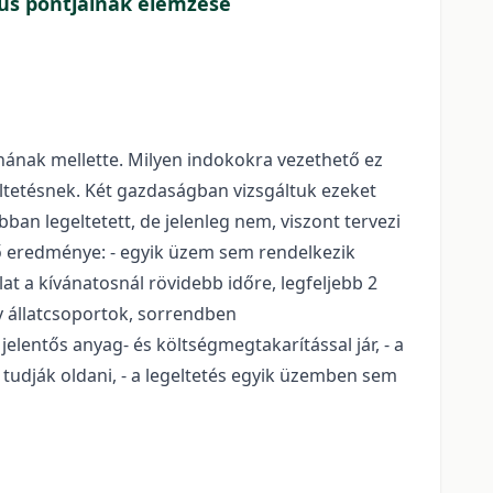
kus pontjainak elemzése
ának mellette. Milyen indokokra vezethető ez
ltetésnek. Két gazdaságban vizsgáltuk ezeket
an legeltetett, de jelenleg nem, viszont tervezi
ző eredménye: - egyik üzem sem rendelkezik
at a kívánatosnál rövidebb időre, legfeljebb 2
v állatcsoportok, sorrendben
elentős anyag- és költségmegtakarítással jár, - a
udják oldani, - a legeltetés egyik üzemben sem