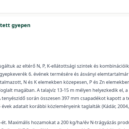
ített gyepen
gáltuk az eltérő N, P, K-ellátottsági szintek és kombinációik
yepkeverék 6. évének termésére és ásványi elemtartalmára
almazott, N és K elemekben közepesen, P és Zn elemekben g
glalt magában. A talajvíz 13-15 m mélyen helyezkedik el, a 
 tenyészidő során összesen 397 mm csapadékot kapott a terü
 évek adatait korábbi közleményeink taglalták (Kádár, 2004,
¾-ét. Maximális hozamokat a 200 kg/ha/év N-trágyázás prod