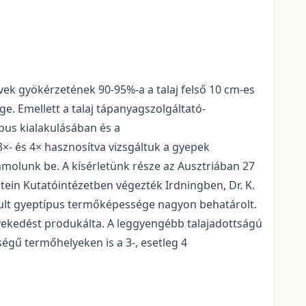
vek gyökérzetének 90-95%-a a talaj felső 10 cm-es
ge. Emellett a talaj tápanyagszolgáltató-
pus kialakulásában és a
3×- és 4× hasznosítva vizsgáltuk a gyepek
olunk be. A kísérletünk része az Ausztriában 27
in Kutatóintézetben végezték Irdningben, Dr. K.
ult gyeptípus termőképessége nagyon behatárolt.
vekedést produkálta. A leggyengébb talajadottságú
égű termőhelyeken is a 3-, esetleg 4