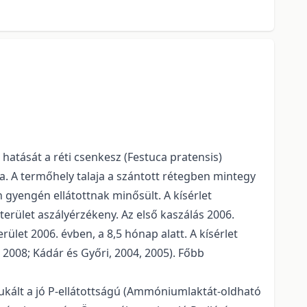
 hatását a réti csenkesz (Festuca pratensis)
. A termőhely talaja a szántott rétegben mintegy
yengén ellátottnak minősült. A kísérlet
terület aszályérzékeny. Az első kaszálás 2006.
let 2006. évben, a 8,5 hónap alatt. A kísérlet
 2008; Kádár és Győri, 2004, 2005). Főbb
ukált a jó P-ellátottságú (Ammóniumlaktát-oldható