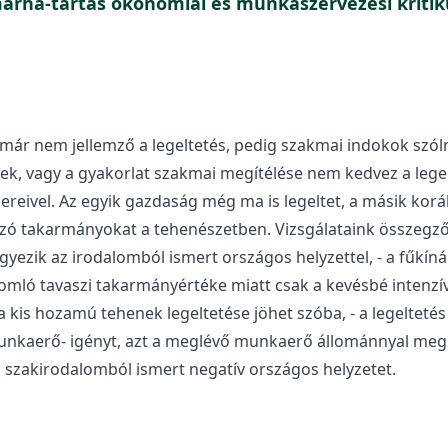
lőmarha-tartás ökonómiai és munkaszervezési kriti
r nem jellemző a legeltetés, pedig szakmai indokok szóln
ek, vagy a gyakorlat szakmai megítélése nem kedvez a lege
eivel. Az egyik gazdaság még ma is legeltet, a másik korább
rmazó takarmányokat a tehenészetben. Vizsgálataink összeg
yezik az irodalomból ismert országos helyzettel, - a fűkínál
romló tavaszi takarmányértéke miatt csak a kevésbé intenzí
kis hozamú tehenek legeltetése jöhet szóba, - a legeltetés j
unkaerő- igényt, azt a meglévő munkaerő állománnyal meg t
 a szakirodalomból ismert negatív országos helyzetet.