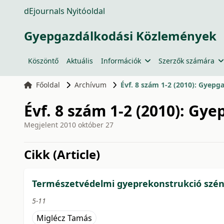
dEjournals Nyitóoldal
Gyepgazdálkodási Közlemények
Köszöntő
Aktuális
Információk
Szerzők számára
Főoldal
Archívum
Évf. 8 szám 1-2 (2010): Gyep
Évf. 8 szám 1-2 (2010): Gy
Megjelent
2010 október 27
issue.tableOfContents6a7
Cikk (Article)
Természetvédelmi gyeprekonstrukció szén
5-11
Miglécz Tamás