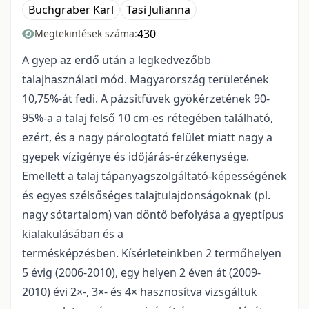
Buchgraber Karl
Tasi Julianna
430
Megtekintések száma:
A gyep az erdő után a legkedvezőbb
talajhasználati mód. Magyarország területének
10,75%-át fedi. A pázsitfüvek gyökérzetének 90-
95%-a a talaj felső 10 cm-es rétegében található,
ezért, és a nagy párologtató felület miatt nagy a
gyepek vízigénye és időjárás-érzékenysége.
Emellett a talaj tápanyagszolgáltató-képességének
és egyes szélsőséges talajtulajdonságoknak (pl.
nagy sótartalom) van döntő befolyása a gyeptípus
kialakulásában és a
termésképzésben. Kísérleteinkben 2 termőhelyen
5 évig (2006-2010), egy helyen 2 éven át (2009-
2010) évi 2×-, 3×- és 4× hasznosítva vizsgáltuk