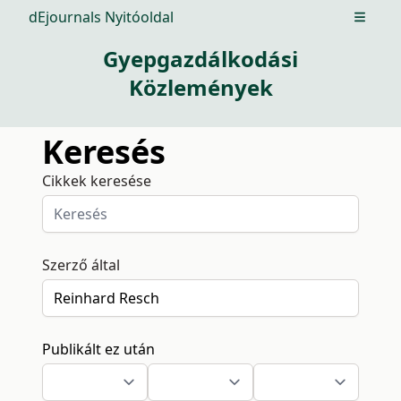
dEjournals Nyitóoldal
Open m
Gyepgazdálkodási
Közlemények
Keresés
Cikkek keresése
Szerző által
Publikált ez után