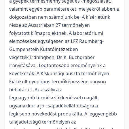
a gyepek termésmennyiségét és -megoszlását,
valamint egyéb paramétereket, melyekről ebben a
dolgozatban nem számolunk be. A kísérletünk
része az Ausztriában 27 termőhelyen
folytatott klímaprojektnek. A laboratóriumi
elemzéseket egységesen az LFZ Raumberg-
Gumpenstein Kutatóintézetben
végezték Irdningben, Dr. K. Buchgraber
irányításával. Legfontosabb eredményeink a
következők: A Kiskunsági puszta termőhelyen
kialakult gyeptípus termőképessége nagyon
behatárolt. Az aszályra a
legnagyobb terméscsökkenéssel reagált,
ugyanakkor a jó csapadékellátottságra a
legkisebb növekedést produkálta. A leggyengébb
talajadottságú termőhelyen az