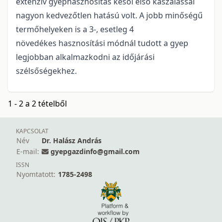
extenzív gyephasznosítás késői első kaszálással
nagyon kedvezőtlen hatású volt. A jobb minőségű
termőhelyeken is a 3-, esetleg 4
növedékes hasznosítási módnál tudott a gyep
legjobban alkalmazkodni az időjárási
szélsőségekhez.
1 - 2 a 2 tételből
KAPCSOLAT
Név
Dr. Halász András
E-mail:
gyepgazdinfo@gmail.com
ISSN
Nyomtatott:
1785-2498