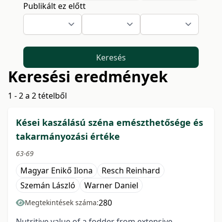
Publikált ez előtt
Keresés
Keresési eredmények
1 - 2 a 2 tételből
Kései kaszálású széna emészthetősége és
takarmányozási értéke
63-69
Magyar Enikő Ilona
Resch Reinhard
Szemán László
Warner Daniel
280
Megtekintések száma:
Nutritive value of a fodder from extensive