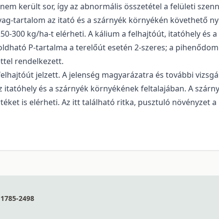
nem került sor, így az abnormális összetétel a felületi szen
nyag-tartalom az itató és a szárnyék környékén követhető 
250-300 kg/ha-t elérheti. A kálium a felhajtóút, itatóhely és
ldható P-tartalma a terelőút esetén 2-szeres; a pihenődomb
ttel rendelkezett.
hajtóút jelzett. A jelenség magyarázatra és további vizsgá
az itatóhely és a szárnyék környékének feltalajában. A szár
éket is elérheti. Az itt található ritka, pusztuló növényzet 
1785-2498