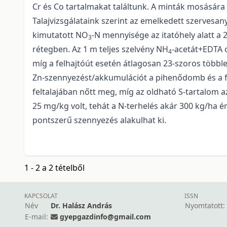
Cr és Co tartalmakat találtunk. A minták mosására 
Talajvizsgálataink szerint az emelkedett szervesa
kimutatott NO
-N mennyisége az itatóhely alatt a 
3
rétegben. Az 1 m teljes szelvény NH
-acetát+EDTA o
4
míg a felhajtóút esetén átlagosan 23-szoros többle
Zn-szennyezést/akkumulációt a pihenődomb és a fel
feltalajában nőtt meg, míg az oldható S-tartalom 
25 mg/kg volt, tehát a N-terhelés akár 300 kg/ha ért
pontszerű szennyezés alakulhat ki.
1 - 2 a 2 tételből
KAPCSOLAT
ISSN
Név
Dr. Halász András
Nyomtatott:
E-mail:
gyepgazdinfo@gmail.com