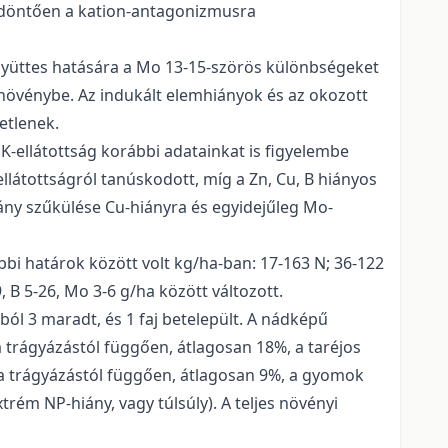
ve döntően a kation-antagonizmusra
gyüttes hatására a Mo 13-15-szörös különbségeket
mő növénybe. Az indukált elemhiányok és az okozott
etlenek.
PK-ellátottság korábbi adatainkat is figyelembe
ellátottságról tanúskodott, míg a Zn, Cu, B hiányos
arány szűkülése Cu-hiányra és egyidejűleg Mo-
bi határok között volt kg/ha-ban: 17-163 N; 36-122
39, B 5-26, Mo 3-6 g/ha között változott.
ból 3 maradt, és 1 faj betelepült. A nádképű
 trágyázástól függően, átlagosan 18%, a taréjos
a trágyázástól függően, átlagosan 9%, a gyomok
trém NP-hiány, vagy túlsúly). A teljes növényi