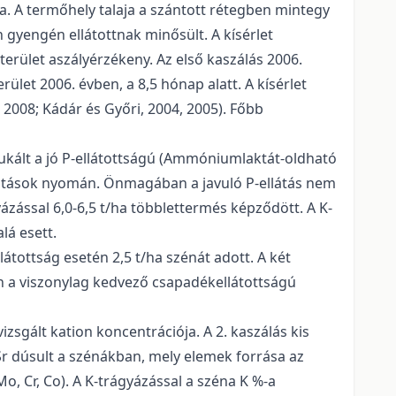
. A termőhely talaja a szántott rétegben mintegy
yengén ellátottnak minősült. A kísérlet
terület aszályérzékeny. Az első kaszálás 2006.
let 2006. évben, a 8,5 hónap alatt. A kísérlet
 2008; Kádár és Győri, 2004, 2005). Főbb
ukált a jó P-ellátottságú (Ammóniumlaktát-oldható
nhatások nyomán. Önmagában a javuló P-ellátás nem
yázással 6,0-6,5 t/ha többlettermés képződött. A K-
lá esett.
llátottság esetén 2,5 t/ha szénát adott. A két
n a viszonylag kedvező csapadékellátottságú
izsgált kation koncentrációja. A 2. kaszálás kis
Sr dúsult a szénákban, mely elemek forrása az
o, Cr, Co). A K-trágyázással a széna K %-a