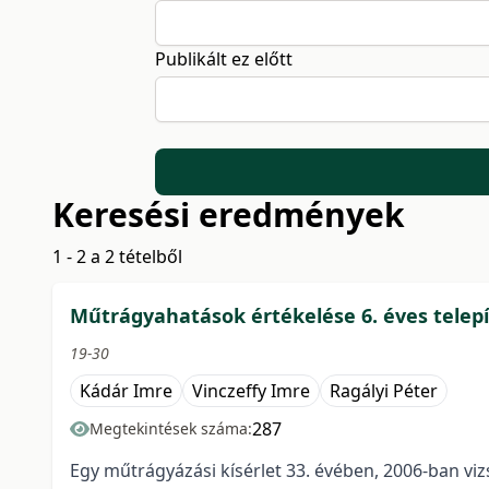
Publikált ez előtt
Keresési eredmények
1 - 2 a 2 tételből
Műtrágyahatások értékelése 6. éves telep
19-30
Kádár Imre
Vinczeffy Imre
Ragályi Péter
287
Megtekintések száma:
Egy műtrágyázási kísérlet 33. évében, 2006-ban vizs