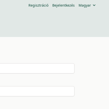
Regisztráció
Bejelentkezés
Magyar