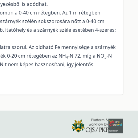
nyezésből is adódhat.
nyomon a 0-40 cm rétegben. Az 1 m rétegben
 a szárnyék szélén sokszorosára nőtt a 0-40 cm
, itatóhely és a szárnyék széle esetében 4-szeres;
latra szorul. Az oldható Fe mennyisége a szárnyék
nyék 0-20 cm rétegében az NH
-N 72, míg a NO
-N
4
3
a N-t nem képes hasznosítani, így jelentős