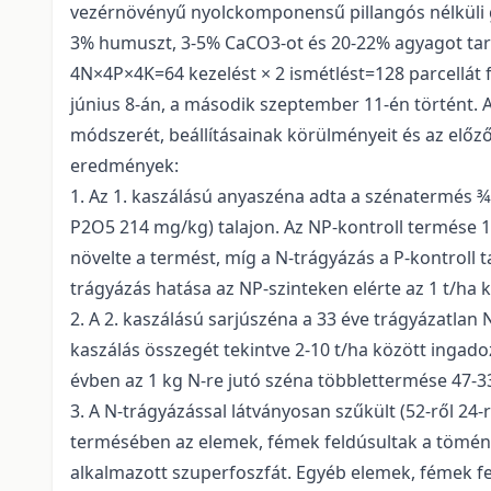
vezérnövényű nyolckomponensű pillangós nélküli g
3% humuszt, 3-5% CaCO3-ot és 20-22% agyagot tart
4N×4P×4K=64 kezelést × 2 ismétlést=128 parcellát fo
június 8-án, a második szeptember 11-én történt. A
módszerét, beállításainak körülményeit és az előző
eredmények:
1. Az 1. kaszálású anyaszéna adta a szénatermés 
P2O5 214 mg/kg) talajon. Az NP-kontroll termése 1
növelte a termést, míg a N-trágyázás a P-kontroll t
trágyázás hatása az NP-szinteken elérte az 1 t/ha k
2. A 2. kaszálású sarjúszéna a 33 éve trágyázatlan N
kaszálás összegét tekintve 2-10 t/ha között inga
évben az 1 kg N-re jutó széna többlettermése 47-
3. A N-trágyázással látványosan szűkült (52-ről 24-
termésében az elemek, fémek feldúsultak a töménye
alkalmazott szuperfoszfát. Egyéb elemek, fémek fel