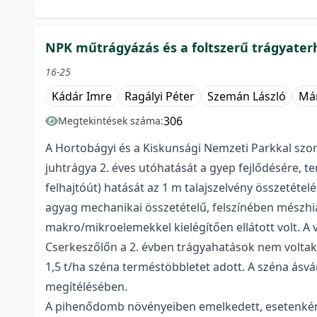
NPK műtrágyázás és a foltszerű trágyater
16-25
Kádár Imre
Ragályi Péter
Szemán László
Már
306
Megtekintések száma:
A Hortobágyi és a Kiskunsági Nemzeti Parkkal szo
juhtrágya 2. éves utóhatását a gyep fejlődésére, t
felhajtóút) hatását az 1 m talajszelvény összetéte
agyag mechanikai összetételű, felszínében mészh
makro/mikroelemekkel kielégítően ellátott volt. A 
Cserkeszőlőn a 2. évben trágyahatások nem volta
1,5 t/ha széna terméstöbbletet adott. A széna ásvá
megítélésében.
A pihenődomb növényeiben emelkedett, esetenként ex