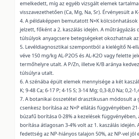
emelkedett, míg az egyéb vizsgált elemek tartalma 
visszavezethetően (Ca, Mg, Na, Sr). Érvényesült a 
4. A példaképpen bemutatott N×K kölcsönhatások e
jelzett, főként a 2. kaszálás idején. A műtrágyázás
túlsúlyok anyagcsere betegségeket okozhatnak az á
5. Levéldiagnosztikai szempontból a kielégítő N-ell
véve 150 mg/kg AL-P2O5 és AL-K2O vagy felette jelen
termőhelyre utalt. A P/Zn, illetve K/B aránya kedv
túlsúlyra utalt.
6. A szénába épült elemek mennyisége a két kaszál
K; 9-48 Ca; 6-17 P; 4-15 S; 3-14 Mg; 0,3-8,0 Na; 0,2-1
7. A botanikai összetétel drasztikusan módosult a g
csenkesz borítása az N×P ellátás függvényében 21-
búzafű borítása 0-28% a kezelések függvényében, 
borítása átlagosan 3-4% volt az 1. kaszálás idején. 
fedettség az NP-hiányos talajon 50%, az NP-vel jól 