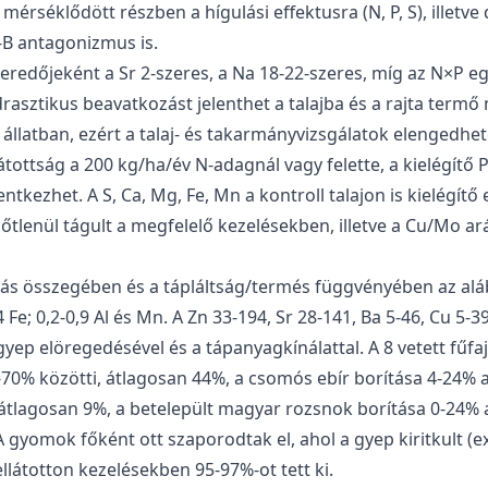
mérséklődött részben a hígulási effektusra (N, P, S), illet
K-B antagonizmus is.
redőjeként a Sr 2-szeres, a Na 18-22-szeres, míg az N×P e
 drasztikus beavatkozást jelenthet a talajba és a rajta ter
llatban, ezért a talaj- és takarmányvizsgálatok elengedhet
átottság a 200 kg/ha/év N-adagnál vagy felette, a kielégítő 
tkezhet. A S, Ca, Mg, Fe, Mn a kontroll talajon is kielégítő 
ezőtlenül tágult a megfelelő kezelésekben, illetve a Cu/Mo 
ás összegében és a tápláltság/termés függvényében az aláb
,4 Fe; 0,2-0,9 Al és Mn. A Zn 33-194, Sr 28-141, Ba 5-46, Cu 5-
yep elöregedésével és a tápanyagkínálattal. A 8 vetett fűfaj
70% közötti, átlagosan 44%, a csomós ebír borítása 4-24% a
átlagosan 9%, a betelepült magyar rozsnok borítása 0-24% 
A gyomok főként ott szaporodtak el, ahol a gyep kiritkult (ex
ellátotton kezelésekben 95-97%-ot tett ki.