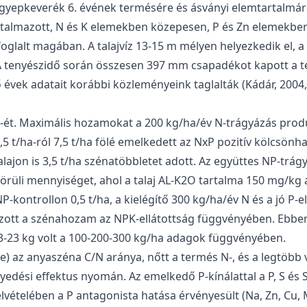
yepkeverék 6. évének termésére és ásványi elemtartalmára
almazott, N és K elemekben közepesen, P és Zn elemekben g
glalt magában. A talajvíz 13-15 m mélyen helyezkedik el, a 
 tenyészidő során összesen 397 mm csapadékot kapott a terü
 évek adatait korábbi közleményeink taglalták (Kádár, 2004,
¾-ét. Maximális hozamokat a 200 kg/ha/év N-trágyázás prod
,5 t/ha-ról 7,5 t/ha fölé emelkedett az NxP pozitív kölcsö
alajon is 3,5 t/ha szénatöbbletet adott. Az együttes NP-trág
örüli mennyiséget, ahol a talaj AL-K2O tartalma 150 mg/kg a
P-kontrollon 0,5 t/ha, a kielégítő 300 kg/ha/év N és a jó P-e
dozott a szénahozam az NPK-ellátottság függvényében. Ebbe
33-23 kg volt a 100-200-300 kg/ha adagok függvényében.
re) az anyaszéna C/N aránya, nőtt a termés N-, és a legtöbb v
dési effektus nyomán. Az emelkedő P-kínálattal a P, S és 
vételében a P antagonista hatása érvényesült (Na, Zn, Cu, M