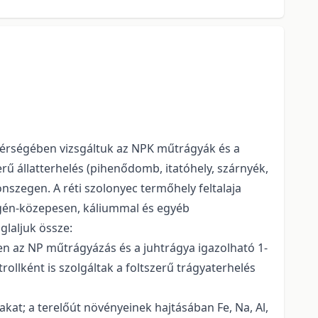
térségében vizsgáltuk az NPK műtrágyák és a
rű állatterhelés (pihenődomb, itatóhely, szárnyék,
nszegen. A réti szolonyec termőhely feltalaja
ngén-közepesen, káliummal és egyéb
glaljuk össze:
n az NP műtrágyázás és a juhtrágya igazolható 1-
ollként is szolgáltak a foltszerű trágyaterhelés
kat; a terelőút növényeinek hajtásában Fe, Na, Al,