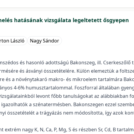
helés hatásának vizsgálata legeltetett ősgyepen
ton László
Nagy Sándor
mszédos és hasonló adottságú Bakonszeg, ill. Cserkeszőlő 
ermésére és ásványi összetételére. Külön elemeztük a foltsze
lére és a növénytakaró makro- és mikroelem tartalmára Bako
iányos 4-6% humusztartalommal. Foszforral általában gye
vizsgálatainkból levont főbb tanulságokat az alábbiakban fo
k igazolhatók a szénatermésben. Bakonszegen ezzel szembe
nyi összetételét a trágyázás nem módosította, így azok kontr
trém nagy K, N, Ca, P, Mg, S és részben Sr, Cd, B tartalma