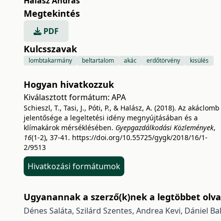
Halász András
Megtekintés
PDF
Kulcsszavak
lombtakarmány
beltartalom
akác
erdőtörvény
kisülés
Hogyan hivatkozzuk
Kiválasztott formátum:
APA
Schieszl, T., Tasi, J., Póti, P., & Halász, A. (2018). Az akáclomb
jelentősége a legeltetési idény megnyújtásában és a
klímakárok mérséklésében.
Gyepgazdálkodási Közlemények
,
16
(1-2), 37-41.
https://doi.org/10.55725/gygk/2018/16/1-
2/9513
Hivatkozási formátumok
Ugyanannak a szerző(k)nek a legtöbbet olvas
Dénes Saláta, Szilárd Szentes, Andrea Kevi, Dániel Ba