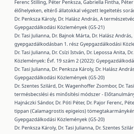
Ferenc Stilling, Péter Penksza, Gabriella Fintha, Péter
élőhelyeken, eltérő állatokkal végzett legeltetés sor
Dr. Penksza Károly, Dr. Halász András,
A természetvéd
Gyepgazdálkodási Közlemények (GS-21)
Dr. Tasi Julianna, Dr. Bajnok Márta, Dr. Halász Andrá
gyepgazdálkodásban 1. rész
Gyepgazdálkodási Közle
Dr. Tasi Julianna, Dr. Csízi István, Dr. Lepossa Anita, 
Közlemények: Évf. 19 szám 2 (2022): Gyepgazdálkodá
Dr. Tasi Julianna, Dr. Penksza Károly, Dr. Halász Andrá
Gyepgazdálkodási Közlemények (GS-20)
Dr. Szentes Szilárd, Dr. Wagenhoffer Zsombor, Dr. Tasi
termésbecslési és minősítési módszer - Előtanulmá
Hajnáczki Sándor, Dr. Póti Péter, Dr. Pajor Ferenc, Pé
tippan (Calamagrostis epigeios) tömegtakarmányké
Gyepgazdálkodási Közlemények (GS-20)
Dr. Penksza Károly, Dr. Tasi Julianna, Dr. Szentes Szil