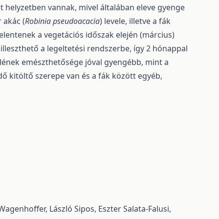
lt helyzetben vannak, mivel általában eleve gyenge
 akác (
Robinia pseudoacacia
) levele, illetve a fák
jelentenek a vegetációs időszak elején (március)
illeszthető a legeltetési rendszerbe, így 2 hónappal
velének emészthetősége jóval gyengébb, mint a
ő kitöltő szerepe van és a fák között egyéb,
Wagenhoffer, László Sipos, Eszter Salata-Falusi,