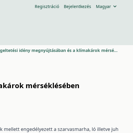
Regisztráció
Bejelentkezés
Magyar
Az akáclomb jelentősége a legeltetési idény megnyújtásában és a klímakárok mérséklésében
ímakárok mérséklésében
 mellett engedélyezett a szarvasmarha, ló illetve juh