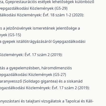
sza,
Gyeprestaurációs esélyek lehetőségek különböző
Gyepgazdálkodási Közlemények (GS-29)
lkodási Közlemények: Évf. 18 szám 1-2 (2020):
s a jelzőnövények ismeretének jelentősége a
nyek (GS-15)
 a gyepek istállótrágyázásáról
Gyepgazdálkodási
özlemények: Évf. 17 szám 2 (2019):
ltás a gyepelemzésben, háromdimenziós
yepgazdálkodási Közlemények (GS-27)
 aranyvessző (Solidago gigantea) és a siskanád
gazdálkodási Közlemények: Évf. 17 szám 2 (2019):
ozástani és talajtani vizsgálatok a Tapolcai és Káli-