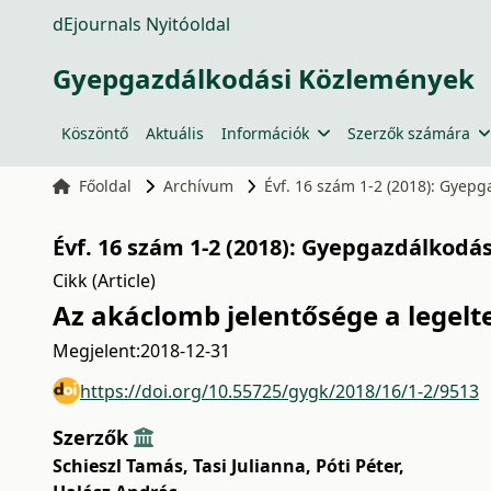
dEjournals Nyitóoldal
Gyepgazdálkodási Közlemények
Köszöntő
Aktuális
Információk
Szerzők számára
Főoldal
Archívum
Évf. 16 szám 1-2 (2018): Gyep
Évf. 16 szám 1-2 (2018): Gyepgazdálkodá
Cikk (Article)
Az akáclomb jelentősége a legel
Megjelent:
2018-12-31
https://doi.org/10.55725/gygk/2018/16/1-2/9513
Szerzők
Schieszl Tamás
,
Tasi Julianna
,
Póti Péter
,