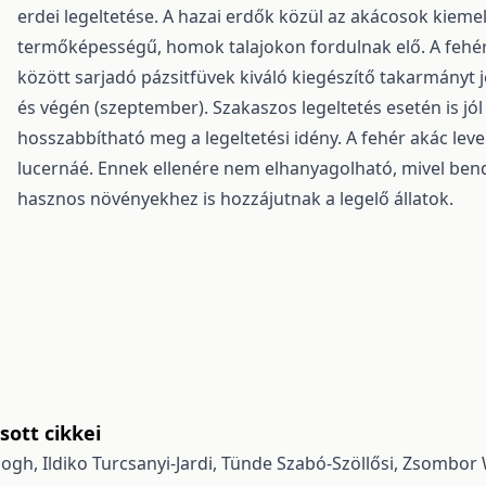
erdei legeltetése. A hazai erdők közül az akácosok kieme
termőképességű, homok talajokon fordulnak elő. A fehér
között sarjadó pázsitfüvek kiváló kiegészítő takarmányt 
és végén (szeptember). Szakaszos legeltetés esetén is jól 
hosszabbítható meg a legeltetési idény. A fehér akác le
lucernáé. Ennek ellenére nem elhanyagolható, mivel bend
hasznos növényekhez is hozzájutnak a legelő állatok.
ott cikkei
logh, Ildiko Turcsanyi-Jardi, Tünde Szabó-Szöllősi, Zsombor 