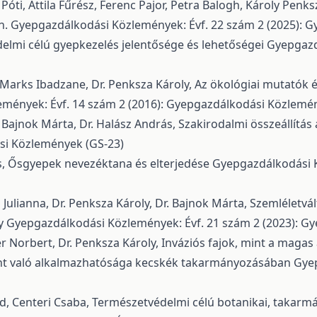
 Póti, Attila Fűrész, Ferenc Pajor, Petra Balogh, Károly Penk
án.
Gyepgazdálkodási Közlemények: Évf. 22 szám 2 (2025): 
elmi célú gyepkezelés jelentősége és lehetőségei
Gyepgazdá
s, Marks Ibadzane, Dr. Penksza Károly,
Az ökológiai mutatók é
mények: Évf. 14 szám 2 (2016): Gyepgazdálkodási Közlemé
Dr. Bajnok Márta, Dr. Halász András,
Szakirodalmi összeállítás
si Közlemények (GS-23)
s,
Ősgyepek nevezéktana és elterjedése
Gyepgazdálkodási K
 Julianna, Dr. Penksza Károly, Dr. Bajnok Márta,
Szemléletvá
ny
Gyepgazdálkodási Közlemények: Évf. 21 szám 2 (2023): G
ter Norbert, Dr. Penksza Károly,
Inváziós fajok, mint a magas
nt való alkalmazhatósága kecskék takarmányozásában
Gyep
árd, Centeri Csaba,
Természetvédelmi célú botanikai, takarmány