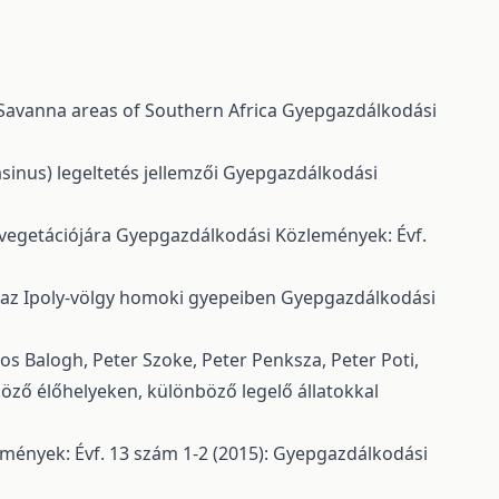
y Savanna areas of Southern Africa
Gyepgazdálkodási
sinus) legeltetés jellemzői
Gyepgazdálkodási
 vegetációjára
Gyepgazdálkodási Közlemények: Évf.
 az Ipoly-völgy homoki gyepeiben
Gyepgazdálkodási
os Balogh, Peter Szoke, Peter Penksza, Peter Poti,
öző élőhelyeken, különböző legelő állatokkal
ények: Évf. 13 szám 1-2 (2015): Gyepgazdálkodási