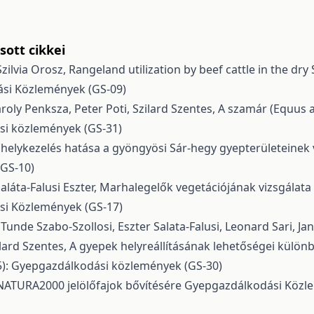
ott cikkei
zilvia Orosz,
Rangeland utilization by beef cattle in the dr
ási Közlemények (GS-09)
roly Penksza, Peter Poti, Szilard Szentes,
A szamár (Equus a
si közlemények (GS-31)
helykezelés hatása a gyöngyösi Sár-hegy gyepterületeinek
(GS-10)
Saláta-Falusi Eszter,
Marhalegelők vegetációjának vizsgálata
si Közlemények (GS-17)
unde Szabo-Szollosi, Eszter Salata-Falusi, Leonard Sari, Jan
ilard Szentes,
A gyepek helyreállításának lehetőségei különb
5): Gyepgazdálkodási közlemények (GS-30)
 NATURA2000 jelölőfajok bővítésére
Gyepgazdálkodási Közlem