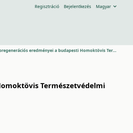
Regisztráció
Bejelentkezés
Magyar
Természetvédelmi kezelés gyepregenerációs eredményei a budapesti Homoktövis Természetvédelmi Területen (2009-2021)
 Homoktövis Természetvédelmi