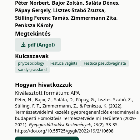
Péter Norbert
,
Bajor Zoltán
,
Saláta Dénes
,
Pápay Gergely
,
Lisztes-Szabó Zsuzsa
,
Stilling Ferenc Tamás
,
Zimmermann Zita
,
Penksza Károly
Megtekintés
pdf (Angol)
Kulcsszavak
phytosociology
Festuca vaginta
Festuca pseudovaginata
sandy grassland
Hogyan hivatkozzuk
Kiválasztott formátum:
APA
Péter, N., Bajor, Z., Saláta, D., Pápay, G., Lisztes-Szabó, Z.,
Stilling, F. T., Zimmermann, Z., & Penksza, K. (2022).
Természetvédelmi kezelés gyepregenerációs eredményei a
budapesti Homoktövis Természetvédelmi Területen (2009-
2021).
Gyepgazdálkodási Közlemények
,
19
(2), 33-35.
https://doi.org/10.55725/gygk/2022/19/2/10698