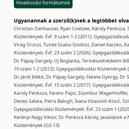
Hivatkozási formátumok
Ugyanannak a szerző(k)nek a legtöbbet olvas
Christian Danhauser, Ryan Coetzee, Károly Penksza, S
Közlemények: Évf. 9 szám 1-2 (2011): Gyepgazdálkod
Virag Oroszi, Tunde Szabo-Szollosi, Daniel Kaczko, Ka
Közlemények: Évf. 23 szám 2 (2026): Gyepgazdálkodá
Dr. Pápay Gergely, Uj Boglarka,
Természetvédelmi élő
10 szám 1-2 (2012): Gyepgazdálkodási Közlemények 
Dr. Járdi Ildikó, Dr. Pápay Gergely, Fekete György, Dr. 
Közlemények: Évf. 15 szám 2 (2017): Gyepgazdálkodá
Karoly Penksza, Ferenc Pajor, Zsombor Wagenhoffer, T
Denes Salata, Petra Balogh, Ivana Vitasović-Kosić, Sz
Gyepgazdálkodási Közlemények: Évf. 23 szám 1 (202
Kerényi Nagy Viktor, Dr. Penksza Károly,
Javaslatok a
Közlemények (GS-13)