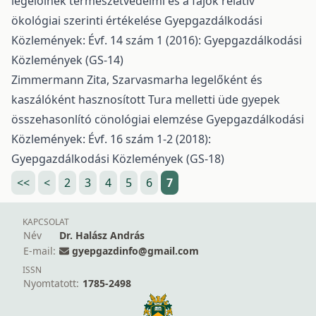
legelőinek természetvédelmi és a fajok relatív
ökológiai szerinti értékelése
Gyepgazdálkodási
Közlemények: Évf. 14 szám 1 (2016): Gyepgazdálkodási
Közlemények (GS-14)
Zimmermann Zita,
Szarvasmarha legelőként és
kaszálóként hasznosított Tura melletti üde gyepek
összehasonlító cönológiai elemzése
Gyepgazdálkodási
Közlemények: Évf. 16 szám 1-2 (2018):
Gyepgazdálkodási Közlemények (GS-18)
<<
<
2
3
4
5
6
7
KAPCSOLAT
Név
Dr. Halász András
E-mail:
gyepgazdinfo@gmail.com
ISSN
Nyomtatott:
1785-2498