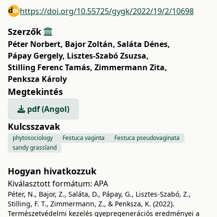
https://doi.org/10.55725/gygk/2022/19/2/10698
Szerzők
Péter Norbert
,
Bajor Zoltán
,
Saláta Dénes
,
Pápay Gergely
,
Lisztes-Szabó Zsuzsa
,
Stilling Ferenc Tamás
,
Zimmermann Zita
,
Penksza Károly
Megtekintés
pdf (Angol)
Kulcsszavak
phytosociology
Festuca vaginta
Festuca pseudovaginata
sandy grassland
Hogyan hivatkozzuk
Kiválasztott formátum:
APA
Péter, N., Bajor, Z., Saláta, D., Pápay, G., Lisztes-Szabó, Z.,
Stilling, F. T., Zimmermann, Z., & Penksza, K. (2022).
Természetvédelmi kezelés gyepregenerációs eredményei a